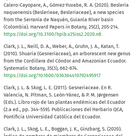
Calero-Cayopare, A., Gómez-Yuvabe, R. A. (2020). Besleria
naquenensis (Beslerieae, Besleriaceae), a new species
from the Serranía de Naquén, Guianía River basin
(Colombia). Harvard Papers in Botany, 25(2), 205-214.
https://doi.org/10.3100/hpib.v25iss2.2020.n8
Clark, J. L., Neill, D. A., Weber, A., Gruhn, J. A., Katan, T.
(2010). Shuaria (Gesneriaceae), an arborescent new genus
from the Cordillera del Cóndor and Amazonian Ecuador.
Systematic Botany, 35(3), 662-674.
https://doi.org/10.1600/036364410792495917
Clark, J. L. & Skog, L. E. (2011). Gesneriaceae. En R.
Valencia, N. Pitman, S. León-Yánez, & P. M. Jørgensen
(Eds.). Libro rojo de las plantas endémicas del Ecuador
(2.a ed., pp. 344-559). Publicaciones del Herbario QCA,
Pontificia Universidad Católica del Ecuador.
Clark, J. L., Skog, L. E., Boggan, J. K., Ginzbarg, S. (2020).