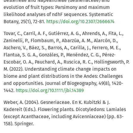
Beslerieae and Napeantheae (Gesneriaceae) and
evolution of fruit types: Parsimony and maximum
likelihood analyses of ndhF sequences. Systematic
Botany, 25(1), 72-81.
https://doi.org/10.2307/2666674
Tovar, C., Carril, A. F., Gutiérrez, A. G., Ahrends, A., Fita, L.,
Zaninelli, P., Flombaum, P., Abarzúa, A. M., Alarcón, D.,
Aschero, V., Báez, S., Barros, A., Carilla, J., Ferrero, M. E.,
Flantua, S. G. A., Gonzáles, P., Menéndez, C. G., Pérez-
Escobar, O. A., Pauchard, A., Ruscica, R. C., Hollingsworth, P.
M. (2022). Understanding climate change impacts on
biome and plant distributions in the Andes: Challenges
and opportunities. Journal of Biogeography, 49(8), 1420-
1442.
https://doi.org/10.1111/jbi.14389
Weber, A. (2004). Gesneriaceae. En K. Kubitzki & J.
Kadereit (Eds.). Flowering plants. Dicotyledons: Lamiales
(except Acanthaceae, including Avicenniaceae) (pp. 63-
158). Springer.