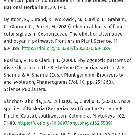
American plants. Contributions from the United States
National Herbarium, 29, 1-40.
Ogutcen, E., Durand, K., Wolowski, M., Clavijo, L., Graham,
C., Glauser, G., Perret, M. (2020). Chemical basis of floral
color signals in Gesneriaceae: The effect of alternative
anthocyanin pathways. Frontiers in Plant Science, 11,
604389.
https://doi.org/10.3389/fpls.2020.604389
Roalson, E. H. & Clark, J. L. (2006). Phylogenetic patterns of
diversification in the Beslerieae (Gesneriaceae). En A. K.
Sharma & A. Sharma (Eds.). Plant genome: Biodiversity
and evolution, Phanerograms (Vol. 1C, pp. 251-268).
Science Publishers.
Sánchez-Taborda, J. A., Zuluaga, A., Clavijo, L. (2020). A new
species of Besleria (Gesneriaceae) from the Serranía El
Pinche (Cauca), southwestern Colombia. PhytoKeys, 162,
71-80.
https://doi.org/10.3897/phytokeys.162.55891