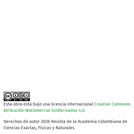
SDG15: Life in Land (93%)
SDG2: Zero hunger (1%)
SDG12: Responsible
consumption and
production (1%)
Esta obra está bajo una licencia internacional
Creative Commons
Atribución-NoComercial-SinDerivadas 4.0
.
Derechos de autor 2026 Revista de la Academia Colombiana de
Ciencias Exactas, Físicas y Naturales