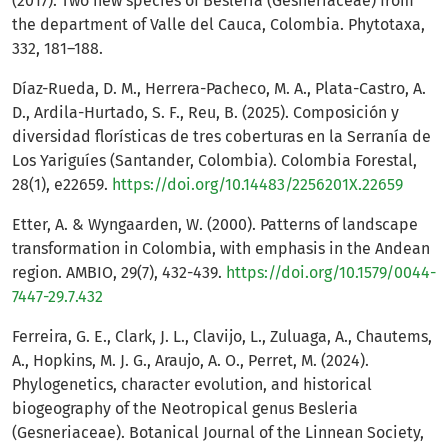
(2017). Two new species of Besleria (Gesneriaceae) from
the department of Valle del Cauca, Colombia. Phytotaxa,
332, 181–188.
Díaz-Rueda, D. M., Herrera-Pacheco, M. A., Plata-Castro, A.
D., Ardila-Hurtado, S. F., Reu, B. (2025). Composición y
diversidad florísticas de tres coberturas en la Serranía de
Los Yariguíes (Santander, Colombia). Colombia Forestal,
28(1), e22659.
https://doi.org/10.14483/2256201X.22659
Etter, A. & Wyngaarden, W. (2000). Patterns of landscape
transformation in Colombia, with emphasis in the Andean
region. AMBIO, 29(7), 432-439.
https://doi.org/10.1579/0044-
7447-29.7.432
Ferreira, G. E., Clark, J. L., Clavijo, L., Zuluaga, A., Chautems,
A., Hopkins, M. J. G., Araujo, A. O., Perret, M. (2024).
Phylogenetics, character evolution, and historical
biogeography of the Neotropical genus Besleria
(Gesneriaceae). Botanical Journal of the Linnean Society,