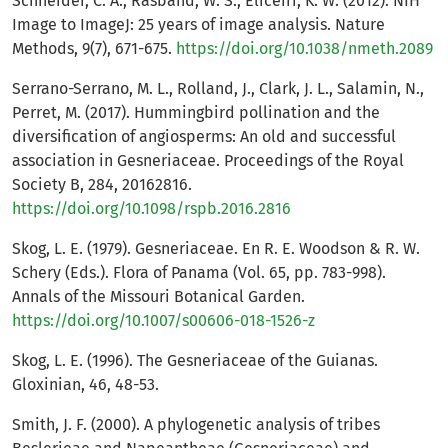
Schneider, C. A., Rasband, W. S., Eliceiri, K. W. (2012). NIH
Image to ImageJ: 25 years of image analysis. Nature
Methods, 9(7), 671-675.
https://doi.org/10.1038/nmeth.2089
Serrano-Serrano, M. L., Rolland, J., Clark, J. L., Salamin, N.,
Perret, M. (2017). Hummingbird pollination and the
diversification of angiosperms: An old and successful
association in Gesneriaceae. Proceedings of the Royal
Society B, 284, 20162816.
https://doi.org/10.1098/rspb.2016.2816
Skog, L. E. (1979). Gesneriaceae. En R. E. Woodson & R. W.
Schery (Eds.). Flora of Panama (Vol. 65, pp. 783-998).
Annals of the Missouri Botanical Garden.
https://doi.org/10.1007/s00606-018-1526-z
Skog, L. E. (1996). The Gesneriaceae of the Guianas.
Gloxinian, 46, 48-53.
Smith, J. F. (2000). A phylogenetic analysis of tribes