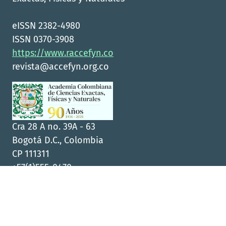
eISSN 2382-4980
ISSN 0370-3908
https://www.raccefyn.co
revista@accefyn.org.co
Cra 28 A no. 39A - 63
Bogotá D.C., Colombia
CP 111311
+57(1)555-0470
Hosting & Support: