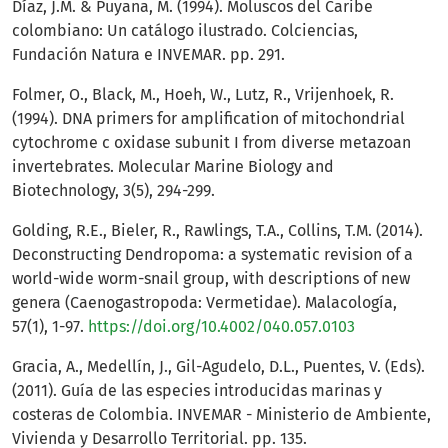
Díaz, J.M. & Puyana, M. (1994). Moluscos del Caribe
colombiano: Un catálogo ilustrado. Colciencias,
Fundación Natura e INVEMAR. pp. 291.
Folmer, O., Black, M., Hoeh, W., Lutz, R., Vrijenhoek, R.
(1994). DNA primers for amplification of mitochondrial
cytochrome c oxidase subunit I from diverse metazoan
invertebrates. Molecular Marine Biology and
Biotechnology, 3(5), 294-299.
Golding, R.E., Bieler, R., Rawlings, T.A., Collins, T.M. (2014).
Deconstructing Dendropoma: a systematic revision of a
world-wide worm-snail group, with descriptions of new
genera (Caenogastropoda: Vermetidae). Malacología,
57(1), 1-97.
https://doi.org/10.4002/040.057.0103
Gracia, A., Medellín, J., Gil-Agudelo, D.L., Puentes, V. (Eds).
(2011). Guía de las especies introducidas marinas y
costeras de Colombia. INVEMAR - Ministerio de Ambiente,
Vivienda y Desarrollo Territorial. pp. 135.