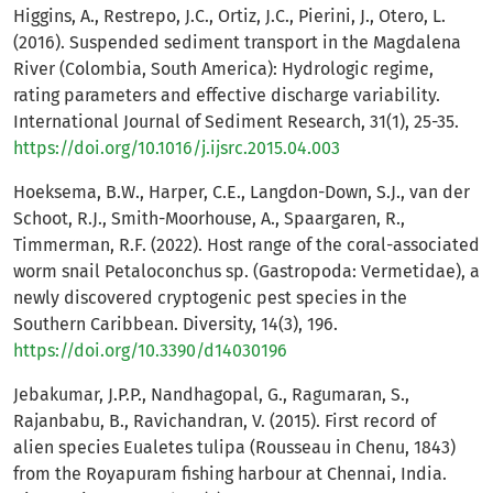
Higgins, A., Restrepo, J.C., Ortiz, J.C., Pierini, J., Otero, L.
(2016). Suspended sediment transport in the Magdalena
River (Colombia, South America): Hydrologic regime,
rating parameters and effective discharge variability.
International Journal of Sediment Research, 31(1), 25-35.
https://doi.org/10.1016/j.ijsrc.2015.04.003
Hoeksema, B.W., Harper, C.E., Langdon-Down, S.J., van der
Schoot, R.J., Smith-Moorhouse, A., Spaargaren, R.,
Timmerman, R.F. (2022). Host range of the coral-associated
worm snail Petaloconchus sp. (Gastropoda: Vermetidae), a
newly discovered cryptogenic pest species in the
Southern Caribbean. Diversity, 14(3), 196.
https://doi.org/10.3390/d14030196
Jebakumar, J.P.P., Nandhagopal, G., Ragumaran, S.,
Rajanbabu, B., Ravichandran, V. (2015). First record of
alien species Eualetes tulipa (Rousseau in Chenu, 1843)
from the Royapuram fishing harbour at Chennai, India.