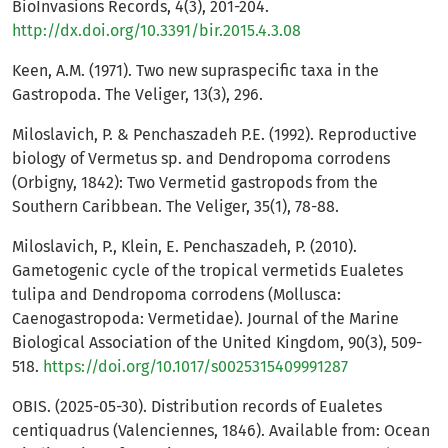
BioInvasions Records, 4(3), 201-204.
http://dx.doi.org/10.3391/bir.2015.4.3.08
Keen, A.M. (1971). Two new supraspecific taxa in the
Gastropoda. The Veliger, 13(3), 296.
Miloslavich, P. & Penchaszadeh P.E. (1992). Reproductive
biology of Vermetus sp. and Dendropoma corrodens
(Orbigny, 1842): Two Vermetid gastropods from the
Southern Caribbean. The Veliger, 35(1), 78-88.
Miloslavich, P., Klein, E. Penchaszadeh, P. (2010).
Gametogenic cycle of the tropical vermetids Eualetes
tulipa and Dendropoma corrodens (Mollusca:
Caenogastropoda: Vermetidae). Journal of the Marine
Biological Association of the United Kingdom, 90(3), 509-
518.
https://doi.org/10.1017/s0025315409991287
OBIS. (2025-05-30). Distribution records of Eualetes
centiquadrus (Valenciennes, 1846). Available from: Ocean