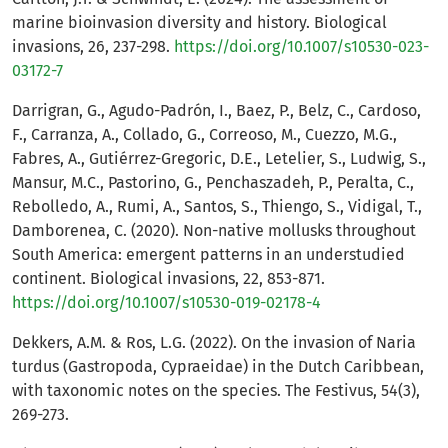
marine bioinvasion diversity and history. Biological
invasions, 26, 237-298.
https://doi.org/10.1007/s10530-023-
03172-7
Darrigran, G., Agudo-Padrón, I., Baez, P., Belz, C., Cardoso,
F., Carranza, A., Collado, G., Correoso, M., Cuezzo, M.G.,
Fabres, A., Gutiérrez-Gregoric, D.E., Letelier, S., Ludwig, S.,
Mansur, M.C., Pastorino, G., Penchaszadeh, P., Peralta, C.,
Rebolledo, A., Rumi, A., Santos, S., Thiengo, S., Vidigal, T.,
Damborenea, C. (2020). Non-native mollusks throughout
South America: emergent patterns in an understudied
continent. Biological invasions, 22, 853-871.
https://doi.org/10.1007/s10530-019-02178-4
Dekkers, A.M. & Ros, L.G. (2022). On the invasion of Naria
turdus (Gastropoda, Cypraeidae) in the Dutch Caribbean,
with taxonomic notes on the species. The Festivus, 54(3),
269-273.