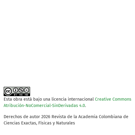
SDG14: Life below water
(87%)
SDG15: Life in Land (9%)
SDG6: Clean water and
sanitation (1%)
Esta obra está bajo una licencia internacional
Creative Commons
Atribución-NoComercial-SinDerivadas 4.0
.
Derechos de autor 2026 Revista de la Academia Colombiana de
Ciencias Exactas, Físicas y Naturales