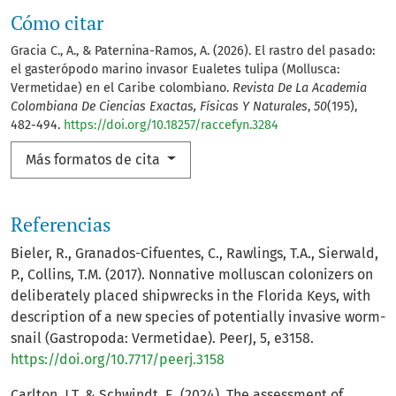
Cómo citar
Gracia C., A., & Paternina-Ramos, A. (2026). El rastro del pasado:
el gasterópodo marino invasor Eualetes tulipa (Mollusca:
Vermetidae) en el Caribe colombiano.
Revista De La Academia
Colombiana De Ciencias Exactas, Físicas Y Naturales
,
50
(195),
482-494.
https://doi.org/10.18257/raccefyn.3284
Más formatos de cita
Referencias
Bieler, R., Granados-Cifuentes, C., Rawlings, T.A., Sierwald,
P., Collins, T.M. (2017). Nonnative molluscan colonizers on
deliberately placed shipwrecks in the Florida Keys, with
description of a new species of potentially invasive worm-
snail (Gastropoda: Vermetidae). PeerJ, 5, e3158.
https://doi.org/10.7717/peerj.3158
Carlton, J.T. & Schwindt, E. (2024). The assessment of