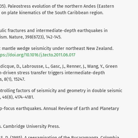
 (2005). Paleostress evolution of the northern Andes (Eastern
s on plate kinematics of the South Caribbean region.
draulic fractures and intermediate-depth earthquakes in
m. Nature, 398(6723), 142-145.
e‐arc mantle wedge seismicity under northeast New Zealand.
tps://doi.org/10.1016/j.tecto.2011.06.017
Deldicque, D., Labrousse, L., Gasc, J., Renner, J., Wang, Y., Green
on-driven stress transfer triggers intermediate-depth
 8(1), 15247.
Controlling factors of seismicity and geometry in double seismic
 46(8), 4174-4181.
eep-focus earthquakes. Annual Review of Earth and Planetary
s. Cambridge University Press.
s, S. D. (1995). A reexamination of the Bucaramanga, Colombia,