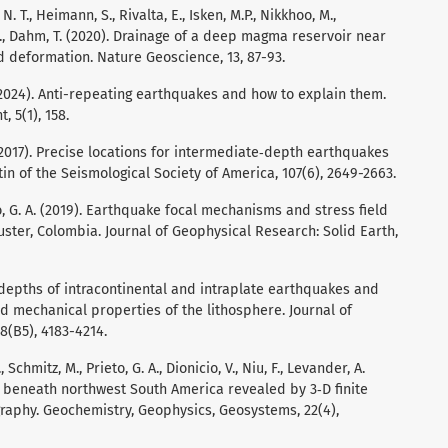
N. T., Heimann, S., Rivalta, E., Isken, M.P., Nikkhoo, M.,
, F., Dahm, T. (2020). Drainage of a deep magma reservoir near
d deformation. Nature Geoscience, 13, 87-93.
S. (2024). Anti-repeating earthquakes and how to explain them.
 5(1), 158.
A. (2017). Precise locations for intermediate‐depth earthquakes
tin of the Seismological Society of America, 107(6), 2649-2663.
eto, G. A. (2019). Earthquake focal mechanisms and stress field
ster, Colombia. Journal of Geophysical Research: Solid Earth,
al depths of intracontinental and intraplate earthquakes and
nd mechanical properties of the lithosphere. Journal of
8(B5), 4183-4214.
 Schmitz, M., Prieto, G. A., Dionicio, V., Niu, F., Levander, A.
 beneath northwest South America revealed by 3‐D finite
aphy. Geochemistry, Geophysics, Geosystems, 22(4),