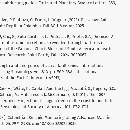
n subducting plates. Earth and Planetary Science Letters, 369,
alve, P. Pedraza, G. Prieto, L. Wagner (2025). Pervasive Anti-
te Depth in Colombia. Fall AGU Meeting 2025.
, Cho, S., Soto‐Cordero, L., Pedraza, P., Prieto, G.A., Dionicio, V.
ure of terrane accretion as revealed through patterns of
ision of the Panama–Chocó Block and South America beneath
cal Research: Solid Earth, 130, e2024JB030067
rength and energetics of active fault zones. International
ing Seismology, vol. 81A, pp. 569-588. International
 of the Earth’s Interior (IASPEI).
 Kao, H., White, R., Caplan-Auerbach, J., Mazzotti, S., Rogers, G.C.,
, Kelman, M., Hutchinson, J., McCormack, D. (2011). The 2007
 sequence: injection of magma deep in the crust beneath the
 Seismological Society of America, 101, 1732-1741.
A. (2024). Colombian Seismic Monitoring Using Advanced Machine-
tt. 95, 2971-2985, doi: 10.1785/0220240036.