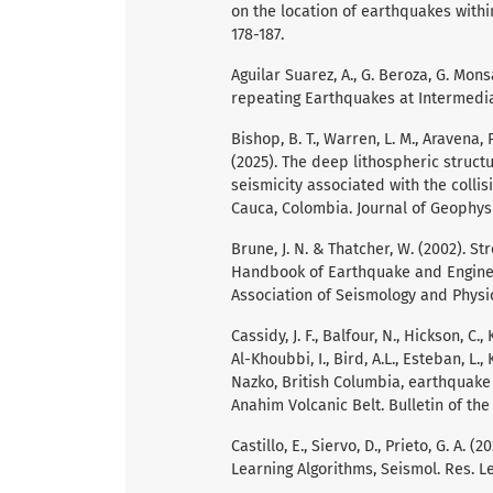
on the location of earthquakes withi
178-187.
Aguilar Suarez, A., G. Beroza, G. Mons
repeating Earthquakes at Intermedia
Bishop, B. T., Warren, L. M., Aravena, P.
(2025). The deep lithospheric struct
seismicity associated with the coll
Cauca, Colombia. Journal of Geophysi
Brune, J. N. & Thatcher, W. (2002). St
Handbook of Earthquake and Engineer
Association of Seismology and Physics
Cassidy, J. F., Balfour, N., Hickson, C.,
Al-Khoubbi, I., Bird, A.L., Esteban, L.
Nazko, British Columbia, earthquake
Anahim Volcanic Belt. Bulletin of the
Castillo, E., Siervo, D., Prieto, G. 
Learning Algorithms, Seismol. Res. Le