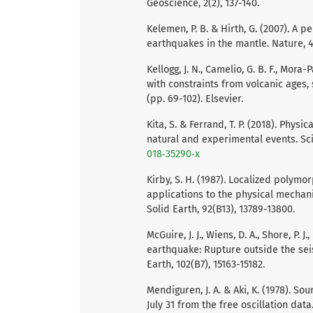
Geoscience, 2(2), 137-140.
Kelemen, P. B. & Hirth, G. (2007). A
earthquakes in the mantle. Nature, 44
Kellogg, J. N., Camelio, G. B. F., Mor
with constraints from volcanic ages, 
(pp. 69-102). Elsevier.
Kita, S. & Ferrand, T. P. (2018). Ph
natural and experimental events. Scie
018‐35290‐x
Kirby, S. H. (1987). Localized polym
applications to the physical mechan
Solid Earth, 92(B13), 13789-13800.
McGuire, J. J., Wiens, D. A., Shore, P. 
earthquake: Rupture outside the seis
Earth, 102(B7), 15163-15182.
Mendiguren, J. A. & Aki, K. (1978). 
July 31 from the free oscillation data