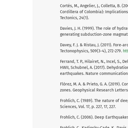
Cortés, M., Angelier, J., Colletta, B.
Cordillera of Colombia): Implication
Tectonics, 24(1).
Davies, J. H. (1999). The role of hy
generating subduction-zone magmatis
Davey, F. J. & Ristau, J. (2011). For
Tectonophysics, 509(3-4), 272-279.
ht
Ferrand, T. P., Hilairet, N., Incel, S., 
HWII, Schubnel, A. (2017). Dehydrati
earthquakes. Nature communications,
Flórez, M. A. & Prieto, G. A. (2019). 
zones. Geophysical Research Letters,
Frohlich, C. (1989). The nature of d
Sciences, Vol. 17, p. 227, 17, 227.
Frohlich, C. (2006). Deep Earthquake
Frohlich, C., Kadinsky-Cade, K., Davi