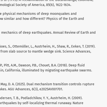
mological Society of America, 85(6), 1622-1634.
. The physical mechanisms of deep moonquakes and
 similar and how different? Physics of the Earth and
he mechanics of deep earthquakes. Annual Review of Earth and
Goes, S., Ottemöller, L., Austrheim, H., Shaw, R., Eeken, T. (2019).
 from slab source to mantle wedge sink. Science Advances,
D.P., Pitt, A.M., Dawson, P.B., Chouet, B.A. (2018). Deep fluid
 California, illuminated by migrating earthquake swarms.
M., May, D. A. (2025). Dual mechanism transition controls rupture
kes. AGU Advances, 6(3), e2025AV001701.
ndersen, T. B., Podladchikov, Y. Y., Austrheim, H. (2009).
rthquakes by self-localizing thermal runaway. Nature