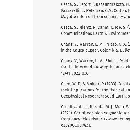
Cesca, S., Letort, J, Razafindrakoto, H. 
Passarelli, L., Petersen, G.M. Cotton
Mayotte inferred from seismicity an
Cesca, S., Niemz, P., Dahm, T., Ide, 
Communications Earth & Environment,
Chang, Y., Warren, L. M., Prieto, G. 
in the Cauca cluster, Colombia. Bulle
Chang, Y., Warren, L. M., Zhu, L., Pri
for the intermediate‐depth Cauca clu
124(1), 822-836.
Chen, W. P., & Molnar, P. (1983). Foc
their implications for the thermal a
Geophysical Research: Solid Earth, 8
Cornthwaite, J., Bezada, M. J., Miao, W.,
(2021). Caribbean slab segmentation
frequency teleseismic P‐wave tomogr
e2020GC009431.