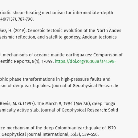
 periodic shear-heating mechanism for intermediate-depth
6(7137), 787-790.
a-Páez, H. (2019). Cenozoic tectonic evolution of the North Andes
seismic reflection, and satellite geodesy. Andean tectonics
ysical mechanisms of oceanic mantle earthquakes: Comparison of
ntific Reports, 8(1), 17049.
https://doi.org/10.1038/s41598‐
orphic phase transformations in high‐pressure faults and
ism of deep earthquakes. Journal of Geophysical Research:
J., Bevis, M. G. (1997). The March 9, 1994 (Mw 7.6), deep Tonga
mically active slab. Journal of Geophysical Research: Solid
Source mechanism of the deep Colombian earthquake of 1970
. Geophysical Journal International, 55(3), 539-556.