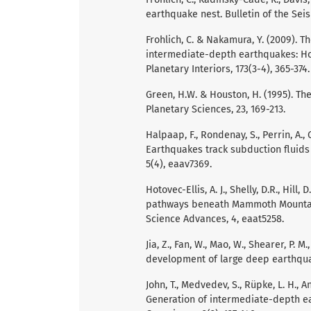
earthquake nest. Bulletin of the Seis
Frohlich, C. & Nakamura, Y. (2009)
intermediate-depth earthquakes: How
Planetary Interiors, 173(3-4), 365-374.
Green, H.W. & Houston, H. (1995). T
Planetary Sciences, 23, 169-213.
Halpaap, F., Rondenay, S., Perrin, A., 
Earthquakes track subduction fluids
5(4), eaav7369.
Hotovec-Ellis, A. J., Shelly, D.R., Hill, 
pathways beneath Mammoth Mountain,
Science Advances, 4, eaat5258.
Jia, Z., Fan, W., Mao, W., Shearer, P. 
development of large deep earthqua
John, T., Medvedev, S., Rüpke, L. H., A
Generation of intermediate-depth ea