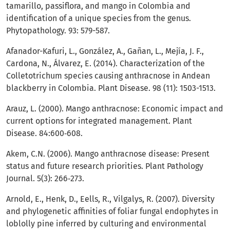
tamarillo, passiflora, and mango in Colombia and
identification of a unique species from the genus.
Phytopathology. 93: 579-587.
Afanador-Kafuri, L., González, A., Gañan, L., Mejía, J. F.,
Cardona, N., Álvarez, E. (2014). Characterization of the
Colletotrichum species causing anthracnose in Andean
blackberry in Colombia. Plant Disease. 98 (11): 1503-1513.
Arauz, L. (2000). Mango anthracnose: Economic impact and
current options for integrated management. Plant
Disease. 84:600‐608.
Akem, C.N. (2006). Mango anthracnose disease: Present
status and future research priorities. Plant Pathology
Journal. 5(3): 266‐273.
Arnold, E., Henk, D., Eells, R., Vilgalys, R. (2007). Diversity
and phylogenetic affinities of foliar fungal endophytes in
loblolly pine inferred by culturing and environmental