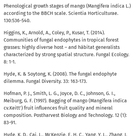
Phenological growth stages of mango (Mangifera indica L.)
according to the BBCH scale. Scientia Horticulturae.
130:536-540.
Higgins, K., Arnold, A., Coley, P., Kusar, T. (2014).
Communities of fungal endophytes in tropical forest
grasses: highly diverse host – and hábitat generalists
characterized by strong spatial structure. Fungal Ecology.
8: 1-1.
Hyde, K. & Soytong, K. (2008). The fungal endophyte
dilemma. Fungal Diversity. 33: 163-173.
Hofman, P. J., Smith, L. G., Joyce, D. C., Johnson, G. I.,
Meiburg, G. F. (1997). Bagging of mango (Mangifera indica
cv.Keitt’) fruit influences fruit quality and mineral
composition. Postharvest Biology and Technology. 12 (1):
83-91.
Hyde, K. D., Cai, L., McKenzie, E. H. C., Yang, Y. L., Zhang, J.