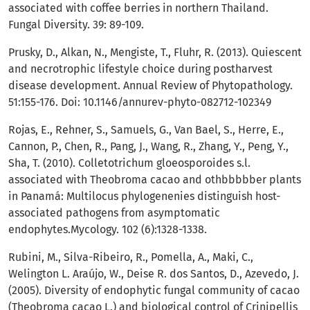
associated with coffee berries in northern Thailand.
Fungal Diversity. 39: 89-109.
Prusky, D., Alkan, N., Mengiste, T., Fluhr, R. (2013). Quiescent
and necrotrophic lifestyle choice during postharvest
disease development. Annual Review of Phytopathology.
51:155-176. Doi: 10.1146/annurev-phyto-082712-102349
Rojas, E., Rehner, S., Samuels, G., Van Bael, S., Herre, E.,
Cannon, P., Chen, R., Pang, J., Wang, R., Zhang, Y., Peng, Y.,
Sha, T. (2010). Colletotrichum gloeosporoides s.l.
associated with Theobroma cacao and othbbbbber plants
in Panamá: Multilocus phylogenenies distinguish host-
associated pathogens from asymptomatic
endophytes.Mycology. 102 (6):1328-1338.
Rubini, M., Silva-Ribeiro, R., Pomella, A., Maki, C.,
Welington L. Araújo, W., Deise R. dos Santos, D., Azevedo, J.
(2005). Diversity of endophytic fungal community of cacao
(Theobroma cacao L.) and biological control of Crinipellis