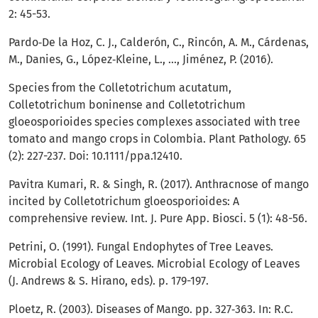
2: 45-53.
Pardo‐De la Hoz, C. J., Calderón, C., Rincón, A. M., Cárdenas,
M., Danies, G., López‐Kleine, L., ..., Jiménez, P. (2016).
Species from the Colletotrichum acutatum,
Colletotrichum boninense and Colletotrichum
gloeosporioides species complexes associated with tree
tomato and mango crops in Colombia. Plant Pathology. 65
(2): 227-237. Doi: 10.1111/ppa.12410.
Pavitra Kumari, R. & Singh, R. (2017). Anthracnose of mango
incited by Colletotrichum gloeosporioides: A
comprehensive review. Int. J. Pure App. Biosci. 5 (1): 48-56.
Petrini, O. (1991). Fungal Endophytes of Tree Leaves.
Microbial Ecology of Leaves. Microbial Ecology of Leaves
(J. Andrews & S. Hirano, eds). p. 179-197.
Ploetz, R. (2003). Diseases of Mango. pp. 327‐363. In: R.C.