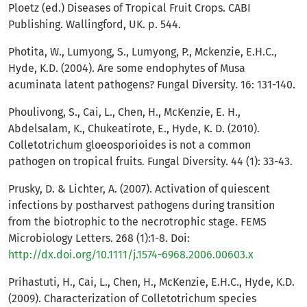
Ploetz (ed.) Diseases of Tropical Fruit Crops. CABI
Publishing. Wallingford, UK. p. 544.
Photita, W., Lumyong, S., Lumyong, P., Mckenzie, E.H.C.,
Hyde, K.D. (2004). Are some endophytes of Musa
acuminata latent pathogens? Fungal Diversity. 16: 131-140.
Phoulivong, S., Cai, L., Chen, H., McKenzie, E. H.,
Abdelsalam, K., Chukeatirote, E., Hyde, K. D. (2010).
Colletotrichum gloeosporioides is not a common
pathogen on tropical fruits. Fungal Diversity. 44 (1): 33-43.
Prusky, D. & Lichter, A. (2007). Activation of quiescent
infections by postharvest pathogens during transition
from the biotrophic to the necrotrophic stage. FEMS
Microbiology Letters. 268 (1):1-8. Doi:
http://dx.doi.org/10.1111/j.1574-6968.2006.00603.x
Prihastuti, H., Cai, L., Chen, H., McKenzie, E.H.C., Hyde, K.D.
(2009). Characterization of Colletotrichum species