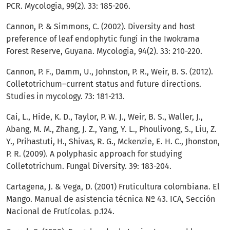
PCR. Mycologia, 99(2). 33: 185-206.
Cannon, P. & Simmons, C. (2002). Diversity and host
preference of leaf endophytic fungi in the Iwokrama
Forest Reserve, Guyana. Mycologia, 94(2). 33: 210-220.
Cannon, P. F., Damm, U., Johnston, P. R., Weir, B. S. (2012).
Colletotrichum–current status and future directions.
Studies in mycology. 73: 181-213.
Cai, L., Hide, K. D., Taylor, P. W. J., Weir, B. S., Waller, J.,
Abang, M. M., Zhang, J. Z., Yang, Y. L., Phoulivong, S., Liu, Z.
Y., Prihastuti, H., Shivas, R. G., Mckenzie, E. H. C., Jhonston,
P. R. (2009). A polyphasic approach for studying
Colletotrichum. Fungal Diversity. 39: 183-204.
Cartagena, J. & Vega, D. (2001) Fruticultura colombiana. El
Mango. Manual de asistencia técnica Nº 43. ICA, Sección
Nacional de Frutícolas. p.124.