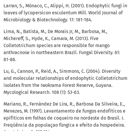
Larran, S., Mónaco, C., Alippi, H. (2001). Endophytic fungi in
leaves of lycopersicon esculentum Mill. World Journal of
Microbiology & Biotechnology. 17: 181-184.
Lima, N., Batista, M., De Morais Jr, M., Barbosa, M.,
Michereff, S., Hyde, K., Camara, M. (2013). Five
Colletotrichum species are responsible for mango
anthracnose in northeastern Brazil. Fungal Diversity. 61:
81-86.
Lu, G., Cannon, P., Reid, A., Simmons, C. (2004). Diversity
and molecular relationships of endophytic Colletotrichum
isolates from the Iwokrama Forest Reserve, Guyana.
Mycological Research. 108 (1): 53-63.
Mariano, R., Fernández De Lira, R., Barbosa Da Silveira, E.,
Menezes, M. (1997). Levantamento de fungos endofíticos e
epifíticos em folhas de coqueiro no nordeste do Brasil. I.
Freqüência da populaçao fúngica e efeito da hospedeira.