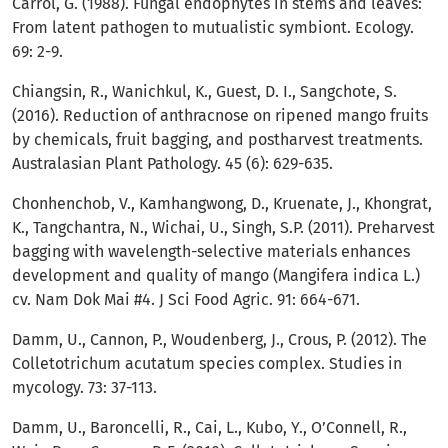
Carrol, G. (1988). Fungal endophytes in stems and leaves:
From latent pathogen to mutualistic symbiont. Ecology.
69: 2-9.
Chiangsin, R., Wanichkul, K., Guest, D. I., Sangchote, S.
(2016). Reduction of anthracnose on ripened mango fruits
by chemicals, fruit bagging, and postharvest treatments.
Australasian Plant Pathology. 45 (6): 629-635.
Chonhenchob, V., Kamhangwong, D., Kruenate, J., Khongrat,
K., Tangchantra, N., Wichai, U., Singh, S.P. (2011). Preharvest
bagging with wavelength-selective materials enhances
development and quality of mango (Mangifera indica L.)
cv. Nam Dok Mai #4. J Sci Food Agric. 91: 664-671.
Damm, U., Cannon, P., Woudenberg, J., Crous, P. (2012). The
Colletotrichum acutatum species complex. Studies in
mycology. 73: 37-113.
Damm, U., Baroncelli, R., Cai, L., Kubo, Y., O’Connell, R.,