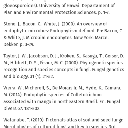
gloeosporoides). University of Hawai. Departament of
Plan and Environmental Protection Sciences. p. 1-7.
Stone, J., Bacon, C., White, J. (2000). An overview of
endophytic microbes: Endophytism defined. En: Bacon, C
& White, J. Microbial endophytes. New York: Marcel
Dekker. p. 3-29.
Taylor, J. W., Jacobson, D. J., Kroken, S., Kasuga, T., Geiser, D.
M., Hibbett, D. S., Fisher, M. C. (2000). Phylogeneticspecies
recognition and species concepts in fungi. Fungal genetics
and biology. 31 (1): 21-32.
Vieira, W., Michereff, S., De Morais Jr, M., Hyde, K., Câmara,
M. (2014). Endophytic species of Colletotrichum
associated with mango in northeastern Brasil. En. Fungal
Divers.67: 181-202.
Watanabe, T. (2010). Pictorials atlas of soil and seed fungi:
Morphologies of cultured fungi and key to species. 3rd