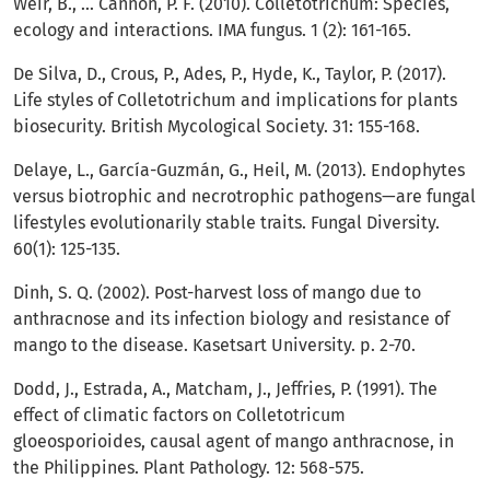
Weir, B., ... Cannon, P. F. (2010). Colletotrichum: Species,
ecology and interactions. IMA fungus. 1 (2): 161-165.
De Silva, D., Crous, P., Ades, P., Hyde, K., Taylor, P. (2017).
Life styles of Colletotrichum and implications for plants
biosecurity. British Mycological Society. 31: 155-168.
Delaye, L., García-Guzmán, G., Heil, M. (2013). Endophytes
versus biotrophic and necrotrophic pathogens—are fungal
lifestyles evolutionarily stable traits. Fungal Diversity.
60(1): 125-135.
Dinh, S. Q. (2002). Post-harvest loss of mango due to
anthracnose and its infection biology and resistance of
mango to the disease. Kasetsart University. p. 2-70.
Dodd, J., Estrada, A., Matcham, J., Jeffries, P. (1991). The
effect of climatic factors on Colletotricum
gloeosporioides, causal agent of mango anthracnose, in
the Philippines. Plant Pathology. 12: 568-575.