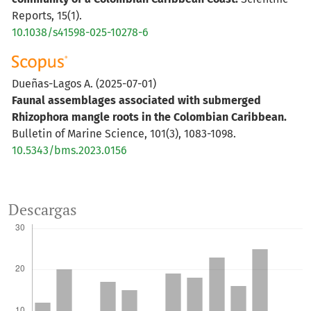
Reports, 15(1).
10.1038/s41598-025-10278-6
Dueñas-Lagos A.
(2025-07-01)
Faunal assemblages associated with submerged
Rhizophora mangle roots in the Colombian Caribbean.
Bulletin of Marine Science, 101(3), 1083-1098.
10.5343/bms.2023.0156
Caicedo-Garcia J.P.
(2025-07-01)
Descargas
Comparing soil organic carbon and water relations
among continental and island mangroves in the
Colombian Caribbean.
Bulletin of Marine Science, 101(3),
1261-1276.
10.5343/bms.2023.0147