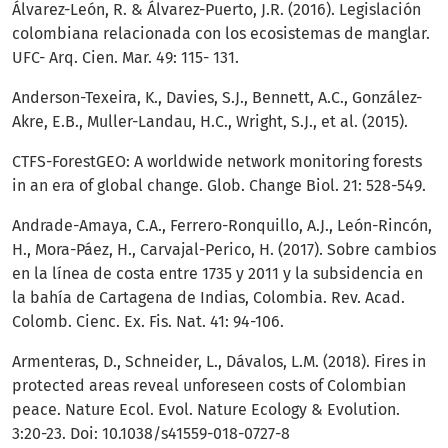
Álvarez-León, R. & Álvarez-Puerto, J.R. (2016). Legislación
colombiana relacionada con los ecosistemas de manglar.
UFC- Arq. Cien. Mar. 49: 115- 131.
Anderson-Texeira, K., Davies, S.J., Bennett, A.C., González-
Akre, E.B., Muller-Landau, H.C., Wright, S.J., et al. (2015).
CTFS-ForestGEO: A worldwide network monitoring forests
in an era of global change. Glob. Change Biol. 21: 528-549.
Andrade-Amaya, C.A., Ferrero-Ronquillo, A.J., León-Rincón,
H., Mora-Páez, H., Carvajal-Perico, H. (2017). Sobre cambios
en la línea de costa entre 1735 y 2011 y la subsidencia en
la bahía de Cartagena de Indias, Colombia. Rev. Acad.
Colomb. Cienc. Ex. Fis. Nat. 41: 94-106.
Armenteras, D., Schneider, L., Dávalos, L.M. (2018). Fires in
protected areas reveal unforeseen costs of Colombian
peace. Nature Ecol. Evol. Nature Ecology & Evolution.
3:20-23. Doi: 10.1038/s41559-018-0727-8