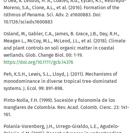
O’Dea, A. Lessios, H. A., Coates, A.G., Eytan, R.I., Restrepo-
Moreno, S.A., Cione, A.L., et al. (2016). Formation of the
Isthmus of Panama. Sci. Adv. 2: e1600883. Doi:
10.1126/sciadv.1600883
Osland, M., Gabler, C.A., James, B. Grace, J.B., Day, R.H.,
Meagan L., McCoy, M.L., McLeod, J.L., et al. (2018). Climate
and plant controls on soil organic matter in coastal
wetlands. Glob. Change Biol. 00: 1-19.
https://doi.org/10.1111/gcb.14376
Peh, K.S.H., Lewis, S.L., Lloyd, J. (2011). Mechanisms of
monodominance in diverse tropical tree-dominated
systems. J. Ecol. 99: 891-898.
Pinto-Nolla, F.H. (1999). Sucesión y fisionomía de los
manglares de Colombia. Rev. Acad. Colomb. Cienc. 23: 141-
161.
Polanía-Vorenberg, J.H., Urrego-Giraldo, L.E., Agudelo-