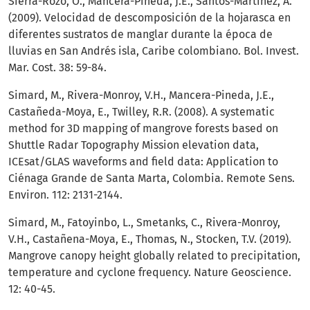
Sierra-Rozo, O., Mancera-Pineda, J.E., Santos-Martínez, A.
(2009). Velocidad de descomposición de la hojarasca en
diferentes sustratos de manglar durante la época de
lluvias en San Andrés isla, Caribe colombiano. Bol. Invest.
Mar. Cost. 38: 59-84.
Simard, M., Rivera-Monroy, V.H., Mancera-Pineda, J.E.,
Castañeda-Moya, E., Twilley, R.R. (2008). A systematic
method for 3D mapping of mangrove forests based on
Shuttle Radar Topography Mission elevation data,
ICEsat/GLAS waveforms and field data: Application to
Ciénaga Grande de Santa Marta, Colombia. Remote Sens.
Environ. 112: 2131-2144.
Simard, M., Fatoyinbo, L., Smetanks, C., Rivera-Monroy,
V.H., Castañena-Moya, E., Thomas, N., Stocken, T.V. (2019).
Mangrove canopy height globally related to precipitation,
temperature and cyclone frequency. Nature Geoscience.
12: 40-45.