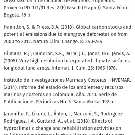
Organización Internacional de Maderas Tropicales.
Proyecto PD. 171/91 Rev. 2 (F) Fase II (Etapa I). Santa Fé de
Bogotá. 16 p.
Hamilton, S. & Friess, D.A. (2018). Global carbon stocks and
potential emissions due to mangrove deforestation from
2000 to 2012. Nature Clim. Change. 8: 240-244.
Hijmans, R.J., Cameron, S.E., Parra, J.L., Jones, P.G., Jarvis, A.
(2005). Very high resolution interpolated climate surfaces
for global land areas. Internat. J. Clim. 25: 1965-1978.
Instituto de Investigaciones Marinas y Costeras - INVEMAR.
(2014). Informe del estado de los ambientes y recursos
marinos y costeros en Colombia: Año: 2013. Serie de
Publicaciones Periódicas No. 3. Santa Marta. 192 p.
Jaramillo, F., Licero, L., Åhlen, I., Manzoni, S., Rodríguez-
Rodríguez, J.A., Guittard, A., et al. (2018). Effects of
hydroclimatic change and rehabilitation activities on