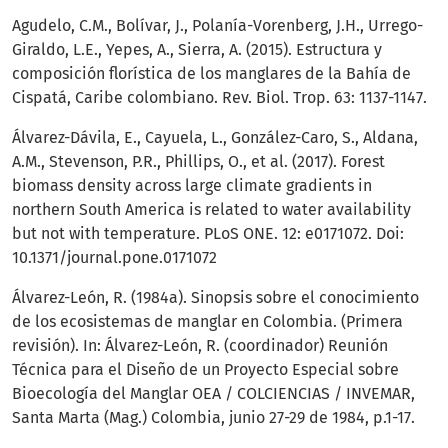
Agudelo, C.M., Bolívar, J., Polanía-Vorenberg, J.H., Urrego-
Giraldo, L.E., Yepes, A., Sierra, A. (2015). Estructura y
composición florística de los manglares de la Bahía de
Cispatá, Caribe colombiano. Rev. Biol. Trop. 63: 1137-1147.
Álvarez-Dávila, E., Cayuela, L., González-Caro, S., Aldana,
A.M., Stevenson, P.R., Phillips, O., et al. (2017). Forest
biomass density across large climate gradients in
northern South America is related to water availability
but not with temperature. PLoS ONE. 12: e0171072. Doi:
10.1371/journal.pone.0171072
Álvarez-León, R. (1984a). Sinopsis sobre el conocimiento
de los ecosistemas de manglar en Colombia. (Primera
revisión). In: Álvarez-León, R. (coordinador) Reunión
Técnica para el Diseño de un Proyecto Especial sobre
Bioecología del Manglar OEA / COLCIENCIAS / INVEMAR,
Santa Marta (Mag.) Colombia, junio 27-29 de 1984, p.1-17.