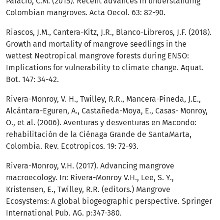
Palacio, C.M. (2015). Recent advances in understanding
Colombian mangroves. Acta Oecol. 63: 82-90.
Riascos, J.M., Cantera-Kitz, J.R., Blanco-Libreros, J.F. (2018).
Growth and mortality of mangrove seedlings in the
wettest Neotropical mangrove forests during ENSO:
Implications for vulnerability to climate change. Aquat.
Bot. 147: 34-42.
Rivera-Monroy, V. H., Twilley, R.R., Mancera-Pineda, J.E.,
Alcántara-Eguren, A., Castañeda-Moya, E., Casas- Monroy,
O., et al. (2006). Aventuras y desventuras en Macondo:
rehabilitación de la Ciénaga Grande de SantaMarta,
Colombia. Rev. Ecotropicos. 19: 72-93.
Rivera-Monroy, V.H. (2017). Advancing mangrove
macroecology. In: Rivera-Monroy V.H., Lee, S. Y.,
Kristensen, E., Twilley, R.R. (editors.) Mangrove
Ecosystems: A global biogeographic perspective. Springer
International Pub. AG. p:347-380.