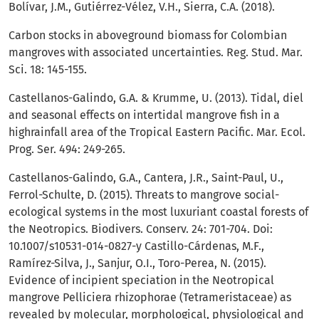
Bolívar, J.M., Gutiérrez-Vélez, V.H., Sierra, C.A. (2018).
Carbon stocks in aboveground biomass for Colombian
mangroves with associated uncertainties. Reg. Stud. Mar.
Sci. 18: 145-155.
Castellanos-Galindo, G.A. & Krumme, U. (2013). Tidal, diel
and seasonal effects on intertidal mangrove fish in a
highrainfall area of the Tropical Eastern Pacific. Mar. Ecol.
Prog. Ser. 494: 249-265.
Castellanos-Galindo, G.A., Cantera, J.R., Saint-Paul, U.,
Ferrol-Schulte, D. (2015). Threats to mangrove social-
ecological systems in the most luxuriant coastal forests of
the Neotropics. Biodivers. Conserv. 24: 701-704. Doi:
10.1007/s10531-014-0827-y Castillo-Cárdenas, M.F.,
Ramírez-Silva, J., Sanjur, O.I., Toro-Perea, N. (2015).
Evidence of incipient speciation in the Neotropical
mangrove Pelliciera rhizophorae (Tetrameristaceae) as
revealed by molecular, morphological, physiological and