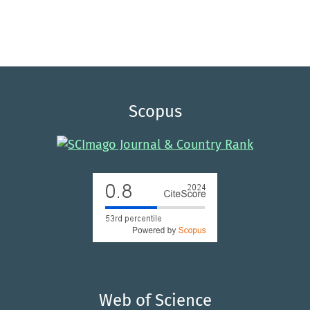
Castellanos-Galindo G.A.
(2021-01-05)
Mangrove research in Colombia: Temporal trends,
geographical coverage and research gaps.
Estuarine
Coastal and Shelf Science, 248.
10.1016/j.ecss.2020.106799
Scopus
Rovai A.S.
(2020-01-01)
Gaps, challenges, and opportunities in mangrove blue
carbon research: A biogeographic perspective.
Dynamic
Sedimentary Environments of Mangrove Coasts, 295-334.
10.1016/B978-0-12-816437-2.00001-X
Web of Science