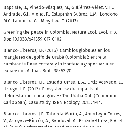
Baptiste, B., Pinedo-Vásquez, M., Gutiérrez-Vélez, V.H.,
Andrade, G.I., Vieira, P., Estupiñán-Suárez, L.M., Londoño,
M.C. Laurance, W., Ming-Lee, T. (2017).
Greening the peace in Colombia. Nature Ecol. Evol. 1: 3.
Doi: 10.1038/s41559-017-0102.
Blanco-Libreros, J.F. (2016). Cambios globales en los
manglares del golfo de Urabá (Colombia): entre la
cambiante línea costera y la frontera agropecuaria en
expansión. Actual. Biol., 38: 53-70.
Blanco-Libreros, J.F., Estrada-Urrea, E.A., Ortiz-Acevedo, L.,
Urrego, L.E. (2012). Ecosystem-wide impacts of
deforestation in mangroves: The Urabá Gulf (Colombian
Caribbean): Case study. ISRN Ecology. 2012: 1-14.
Blanco-Libreros, J.F., Taborda-Marín, A., Amortegui-Torres,
V., Arroyave-Rincón, A., Sandoval, A., Estrada-Urrea, E.A. et