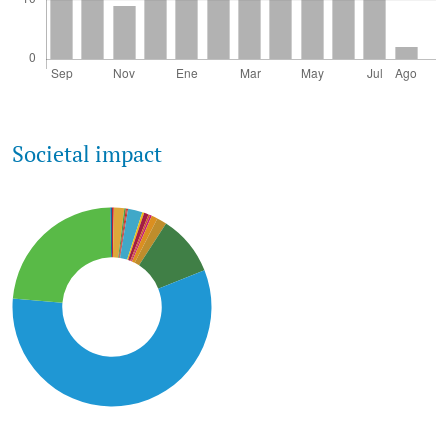
Joel Bernal O.
(2024-07-01)
Quantifying Colombian blue carbon sinks from coastal
mangroves.
Revista De La Academia Colombiana De
Ciencias Exactas Fisicas Y Naturales, 48(188), 658-670.
10.18257/raccefyn.2585
Societal impact
Selvaraj J.J.
(2023-04-01)
An enhanced approach to mangrove forest analysis in
the Colombian Pacific coast using optical and SAR data
in Google Earth Engine.
Remote Sensing Applications
Society and Environment, 30.
10.1016/j.rsase.2023.100938
Uribe E.S.
(2022-11-24)
A comprehensive threat analysis to support the red list