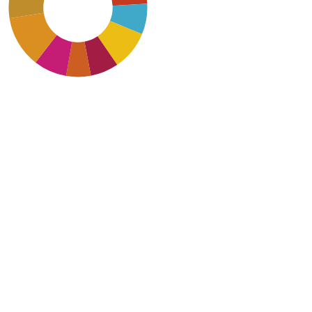
SDG11: Sustainable cities
and communities (12%)
SDG12: Responsible
consumption and
production (9%)
SDG7: Affordable and
clean energy (9%)