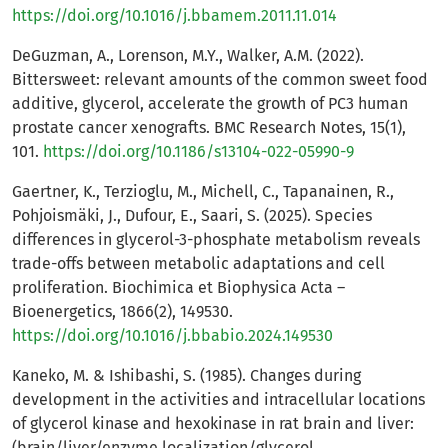
https://doi.org/10.1016/j.bbamem.2011.11.014
DeGuzman, A., Lorenson, M.Y., Walker, A.M. (2022).
Bittersweet: relevant amounts of the common sweet food
additive, glycerol, accelerate the growth of PC3 human
prostate cancer xenografts. BMC Research Notes, 15(1),
101.
https://doi.org/10.1186/s13104-022-05990-9
Gaertner, K., Terzioglu, M., Michell, C., Tapanainen, R.,
Pohjoismäki, J., Dufour, E., Saari, S. (2025). Species
differences in glycerol-3-phosphate metabolism reveals
trade-offs between metabolic adaptations and cell
proliferation. Biochimica et Biophysica Acta –
Bioenergetics, 1866(2), 149530.
https://doi.org/10.1016/j.bbabio.2024.149530
Kaneko, M. & Ishibashi, S. (1985). Changes during
development in the activities and intracellular locations
of glycerol kinase and hexokinase in rat brain and liver:
(brain/liver/enzyme localization/glycerol