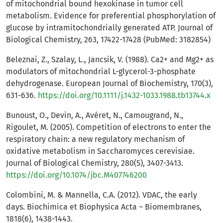
of mitochondrial bound hexokinase in tumor cell
metabolism. Evidence for preferential phosphorylation of
glucose by intramitochondrially generated ATP. Journal of
Biological Chemistry, 263, 17422-17428 (PubMed: 3182854)
Beleznai, Z., Szalay, L., Jancsik, V. (1988). Ca2+ and Mg2+ as
modulators of mitochondrial L-glycerol-3-phosphate
dehydrogenase. European Journal of Biochemistry, 170(3),
631-636.
https://doi.org/10.1111/j.1432-1033.1988.tb13744.x
Bunoust, O., Devin, A., Avéret, N., Camougrand, N.,
Rigoulet, M. (2005). Competition of electrons to enter the
respiratory chain: a new regulatory mechanism of
oxidative metabolism in Saccharomyces cerevisiae.
Journal of Biological Chemistry, 280(5), 3407-3413.
https://doi.org/10.1074/jbc.M407746200
Colombini, M. & Mannella, C.A. (2012). VDAC, the early
days. Biochimica et Biophysica Acta – Biomembranes,
1818(6), 1438-1443.