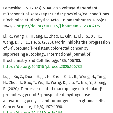
Lemeshko, V.V. (2023). VDAC as a voltage-dependent
mitochondrial gatekeeper under physiological conditions.
Biochimica et Biophysica Acta – Biomembranes, 1865(6),
184175.
https://doi.org/10.1016/j.bbamem.2023.184175
Li, R., Wang, F., Huang, L., Zhao, L., Qin, T., Liu, S., Xu, K.,
Wang, B., Li, L., He, S. (2025). Morin inhibits the progression
of 5-fluorouracil-resistant colorectal cancer by
suppressing autophagy. International Journal of
Biochemistry and Cell Biology, 185, 106783.
https://doi.org/10.1016/j.biocel.2025.106783
Lu, J., Xu, Z., Duan, H., Ji, H., Zhen, Z., Li, B., Wang, H., Tang,
H., Zhou, J., Guo, T., Wu, B., Wang, D., Liu, Y., Niu, Y., Zhang,
R. (2020). Tumor-associated macrophage interleukin-β
promotes glycerol-3-phosphate dehydrogenase
activation, glycolysis and tumorigenesis in glioma cells.
Cancer Science, 111(6), 1979-1990.
https://doi.org/10.1111/cas.14408