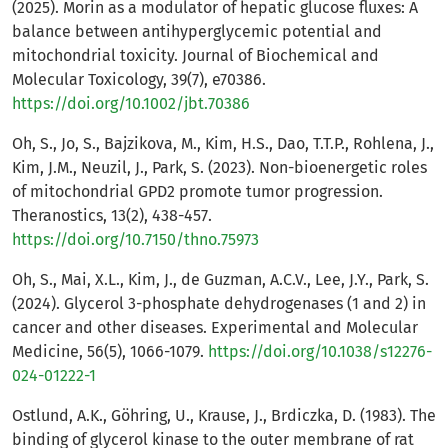
(2025). Morin as a modulator of hepatic glucose fluxes: A
balance between antihyperglycemic potential and
mitochondrial toxicity. Journal of Biochemical and
Molecular Toxicology, 39(7), e70386.
https://doi.org/10.1002/jbt.70386
Oh, S., Jo, S., Bajzikova, M., Kim, H.S., Dao, T.T.P., Rohlena, J.,
Kim, J.M., Neuzil, J., Park, S. (2023). Non-bioenergetic roles
of mitochondrial GPD2 promote tumor progression.
Theranostics, 13(2), 438-457.
https://doi.org/10.7150/thno.75973
Oh, S., Mai, X.L., Kim, J., de Guzman, A.C.V., Lee, J.Y., Park, S.
(2024). Glycerol 3-phosphate dehydrogenases (1 and 2) in
cancer and other diseases. Experimental and Molecular
Medicine, 56(5), 1066-1079.
https://doi.org/10.1038/s12276-
024-01222-1
Ostlund, A.K., Göhring, U., Krause, J., Brdiczka, D. (1983). The
binding of glycerol kinase to the outer membrane of rat