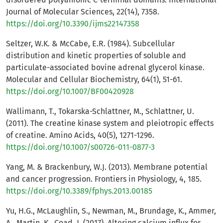
Journal of Molecular Sciences, 22(14), 7358.
https://doi.org/10.3390/ijms22147358
Seltzer, W.K. & McCabe, E.R. (1984). Subcellular
distribution and kinetic properties of soluble and
particulate-associated bovine adrenal glycerol kinase.
Molecular and Cellular Biochemistry, 64(1), 51-61.
https://doi.org/10.1007/BF00420928
Wallimann, T., Tokarska-Schlattner, M., Schlattner, U.
(2011). The creatine kinase system and pleiotropic effects
of creatine. Amino Acids, 40(5), 1271-1296.
https://doi.org/10.1007/s00726-011-0877-3
Yang, M. & Brackenbury, W.J. (2013). Membrane potential
and cancer progression. Frontiers in Physiology, 4, 185.
https://doi.org/10.3389/fphys.2013.00185
Yu, H.G., McLaughlin, S., Newman, M., Brundage, K., Ammer,
A., Martin, K., Coad, J. (2017). Altering calcium influx for