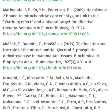
Mathupala, S.P., Ko, Y.H., Pedersen, P.L. (2009). Hexokinase-
2 bound to mitochondria: cancer’s stygian link to the
“Warburg effect” and a pivotal target for effective
therapy. Seminars in Cancer Biology, 19, 17-24.
https://doi.org/10.1016/j.semcancer.2008.11.006
Mráček, T., Drahota, Z., Houštěk, J. (2013). The function and
the role of the mitochondrial glycerol-3-phosphate
dehydrogenase in mammalian tissues. Biochimica et
Biophysica Acta – Bioenergetics, 1827(3), 401-410.
https://doi.org/10.1016/j.bbabio.2012.11.014
Nanami, L.F., Klosowski, E.M., Mito, M.S., Machado
Esquissato, G.N., Viana, G.A., Oliveira Abido, A.C., da Silva,
M.C., da Silva Mendonça, A.P., Romano de Melo, G.S., Alves
Bueno, P.S., Garcia, F.P., Bidoia, D.L., Nakamura, T.U.,
Nakamura, C.V., Ishii-Iwamoto, E.L., Ferro, A.P., Dos Santos,
W.D., Ferrarese-Filho, O., Marchiosi, R., Constantin, R.P.