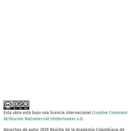
SDG7: Affordable and
clean energy (88%)
SDG3: Good health and
well-being (4%)
SDG6: Clean water and
sanitation (2%)
Esta obra está bajo una licencia internacional
Creative Commons
Atribución-NoComercial-SinDerivadas 4.0
.
Derechos de autor 2026 Revista de la Academia Colombiana de