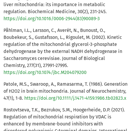
liver mitochondria: its importance in metabolic
regulation. Biochemical Medicine, 30(2), 231-245.
https://doi.org/10.1016/0006-2944(83)90089-3
Påhlman, I.L., Larsson, C., Averét, N., Bunoust, O.,
Boubekeur, S., Gustafsson, L., Rigoulet, M. (2002). Kinetic
regulation of the mitochondrial glycerol-3-phosphate
dehydrogenase by the external NADH dehydrogenase in
Saccharomyces cerevisiae. Journal of Biological
Chemistry, 277(31), 27991-27995.
https://doi.org/10.1074/jbc.M204079200
Patole, M.S., Swaroop, A., Ramasarma, T. (1986). Generation
of H2O2 in brain mitochondria. Journal of Neurochemistry,
47(1), 1-8.
https://doi.org/10.1111/j.1471-4159.1986.tb02823.x
Rostovtseva, T.K., Bezrukov, S.M., Hoogerheide, D.P. (2021).
Regulation of mitochondrial respiration by VDAC is
enhanced by membrane-bound inhibitors with
disordered polyanionic C-terminal domains. International