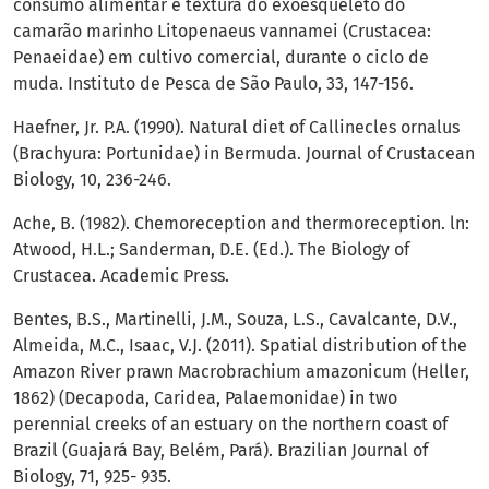
consumo alimentar e textura do exoesqueleto do
camarão marinho Litopenaeus vannamei (Crustacea:
Penaeidae) em cultivo comercial, durante o ciclo de
muda. Instituto de Pesca de São Paulo, 33, 147-156.
Haefner, Jr. P.A. (1990). Natural diet of Callinecles ornalus
(Brachyura: Portunidae) in Bermuda. Journal of Crustacean
Biology, 10, 236-246.
Ache, B. (1982). Chemoreception and thermoreception. ln:
Atwood, H.L.; Sanderman, D.E. (Ed.). The Biology of
Crustacea. Academic Press.
Bentes, B.S., Martinelli, J.M., Souza, L.S., Cavalcante, D.V.,
Almeida, M.C., Isaac, V.J. (2011). Spatial distribution of the
Amazon River prawn Macrobrachium amazonicum (Heller,
1862) (Decapoda, Caridea, Palaemonidae) in two
perennial creeks of an estuary on the northern coast of
Brazil (Guajará Bay, Belém, Pará). Brazilian Journal of
Biology, 71, 925- 935.