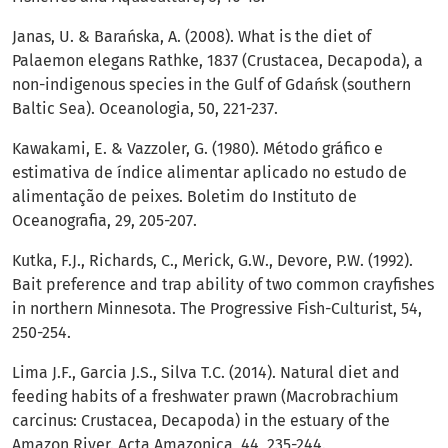
Janas, U. & Barańska, A. (2008). What is the diet of
Palaemon elegans Rathke, 1837 (Crustacea, Decapoda), a
non-indigenous species in the Gulf of Gdańsk (southern
Baltic Sea). Oceanologia, 50, 221-237.
Kawakami, E. & Vazzoler, G. (1980). Método gráfico e
estimativa de índice alimentar aplicado no estudo de
alimentação de peixes. Boletim do Instituto de
Oceanografia, 29, 205-207.
Kutka, F.J., Richards, C., Merick, G.W., Devore, P.W. (1992).
Bait preference and trap ability of two common crayfishes
in northern Minnesota. The Progressive Fish-Culturist, 54,
250-254.
Lima J.F., Garcia J.S., Silva T.C. (2014). Natural diet and
feeding habits of a freshwater prawn (Macrobrachium
carcinus: Crustacea, Decapoda) in the estuary of the
Amazon River. Acta Amazonica, 44, 235-244.