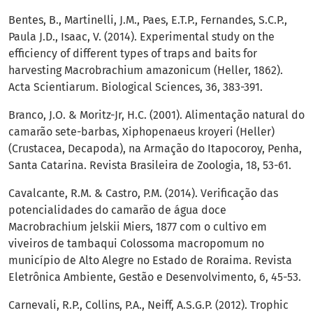
Bentes, B., Martinelli, J.M., Paes, E.T.P., Fernandes, S.C.P.,
Paula J.D., Isaac, V. (2014). Experimental study on the
efficiency of different types of traps and baits for
harvesting Macrobrachium amazonicum (Heller, 1862).
Acta Scientiarum. Biological Sciences, 36, 383-391.
Branco, J.O. & Moritz-Jr, H.C. (2001). Alimentação natural do
camarão sete-barbas, Xiphopenaeus kroyeri (Heller)
(Crustacea, Decapoda), na Armação do Itapocoroy, Penha,
Santa Catarina. Revista Brasileira de Zoologia, 18, 53-61.
Cavalcante, R.M. & Castro, P.M. (2014). Verificação das
potencialidades do camarão de água doce
Macrobrachium jelskii Miers, 1877 com o cultivo em
viveiros de tambaqui Colossoma macropomum no
município de Alto Alegre no Estado de Roraima. Revista
Eletrônica Ambiente, Gestão e Desenvolvimento, 6, 45-53.
Carnevali, R.P., Collins, P.A., Neiff, A.S.G.P. (2012). Trophic