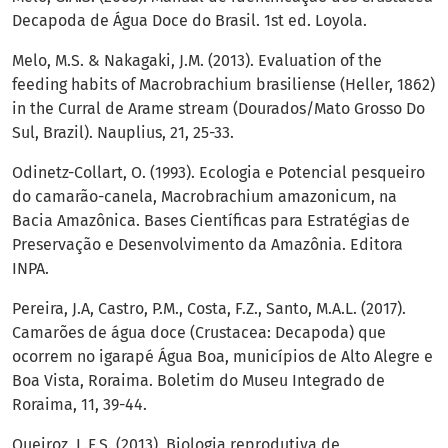
Decapoda de Água Doce do Brasil. 1st ed. Loyola.
Melo, M.S. & Nakagaki, J.M. (2013). Evaluation of the
feeding habits of Macrobrachium brasiliense (Heller, 1862)
in the Curral de Arame stream (Dourados/Mato Grosso Do
Sul, Brazil). Nauplius, 21, 25-33.
Odinetz-Collart, O. (1993). Ecologia e Potencial pesqueiro
do camarão-canela, Macrobrachium amazonicum, na
Bacia Amazônica. Bases Científicas para Estratégias de
Preservação e Desenvolvimento da Amazônia. Editora
INPA.
Pereira, J.A, Castro, P.M., Costa, F.Z., Santo, M.A.L. (2017).
Camarões de água doce (Crustacea: Decapoda) que
ocorrem no igarapé Água Boa, municípios de Alto Alegre e
Boa Vista, Roraima. Boletim do Museu Integrado de
Roraima, 11, 39-44.
Queiroz, L.F.S. (2013). Biologia reprodutiva de