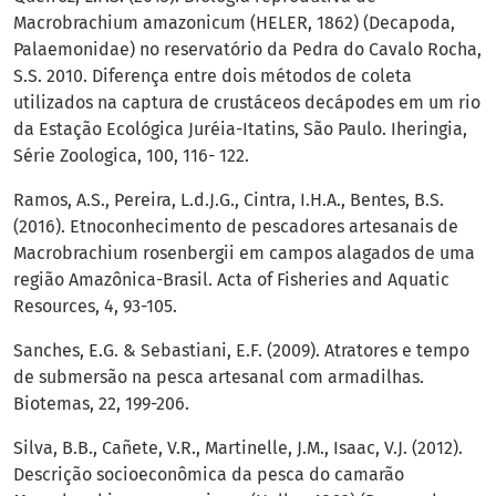
Macrobrachium amazonicum (HELER, 1862) (Decapoda,
Palaemonidae) no reservatório da Pedra do Cavalo Rocha,
S.S. 2010. Diferença entre dois métodos de coleta
utilizados na captura de crustáceos decápodes em um rio
da Estação Ecológica Juréia-Itatins, São Paulo. Iheringia,
Série Zoologica, 100, 116- 122.
Ramos, A.S., Pereira, L.d.J.G., Cintra, I.H.A., Bentes, B.S.
(2016). Etnoconhecimento de pescadores artesanais de
Macrobrachium rosenbergii em campos alagados de uma
região Amazônica-Brasil. Acta of Fisheries and Aquatic
Resources, 4, 93-105.
Sanches, E.G. & Sebastiani, E.F. (2009). Atratores e tempo
de submersão na pesca artesanal com armadilhas.
Biotemas, 22, 199-206.
Silva, B.B., Cañete, V.R., Martinelle, J.M., Isaac, V.J. (2012).
Descrição socioeconômica da pesca do camarão