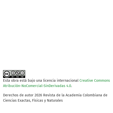
SDG14: Life below water
(78%)
SDG15: Life in Land (11%)
SDG6: Clean water and
sanitation (5%)
Esta obra está bajo una licencia internacional
Creative Commons
Atribución-NoComercial-SinDerivadas 4.0
.
Derechos de autor 2026 Revista de la Academia Colombiana de
Ciencias Exactas, Físicas y Naturales