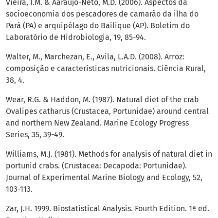
Vieira, I.M. & Aaraújo-Neto, M.D. (2006). Aspectos da
socioeconomia dos pescadores de camarão da ilha do
Pará (PA) e arquipélago do Bailique (AP). Boletim do
Laboratório de Hidrobiologia, 19, 85-94.
Walter, M., Marchezan, E., Avila, L.A.D. (2008). Arroz:
composição e características nutricionais. Ciência Rural,
38, 4.
Wear, R.G. & Haddon, M. (1987). Natural diet of the crab
Ovalipes catharus (Crustacea, Portunidae) around central
and northern New Zealand. Marine Ecology Progress
Series, 35, 39-49.
Williams, M.J. (1981). Methods for analysis of natural diet in
portunid crabs. (Crustacea: Decapoda: Portunidae).
Journal of Experimental Marine Biology and Ecology, 52,
103-113.
Zar, J.H. 1999. Biostatistical Analysis. Fourth Edition. 1ª ed.