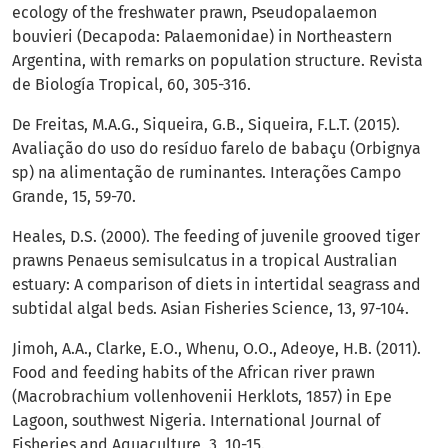
ecology of the freshwater prawn, Pseudopalaemon
bouvieri (Decapoda: Palaemonidae) in Northeastern
Argentina, with remarks on population structure. Revista
de Biología Tropical, 60, 305-316.
De Freitas, M.A.G., Siqueira, G.B., Siqueira, F.L.T. (2015).
Avaliação do uso do resíduo farelo de babaçu (Orbignya
sp) na alimentação de ruminantes. Interações Campo
Grande, 15, 59-70.
Heales, D.S. (2000). The feeding of juvenile grooved tiger
prawns Penaeus semisulcatus in a tropical Australian
estuary: A comparison of diets in intertidal seagrass and
subtidal algal beds. Asian Fisheries Science, 13, 97-104.
Jimoh, A.A., Clarke, E.O., Whenu, O.O., Adeoye, H.B. (2011).
Food and feeding habits of the African river prawn
(Macrobrachium vollenhovenii Herklots, 1857) in Epe
Lagoon, southwest Nigeria. International Journal of
Fisheries and Aquaculture, 3, 10-15.