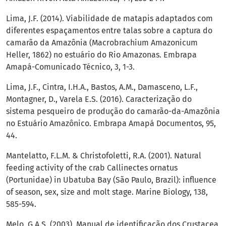
Lima, J.F. (2014). Viabilidade de matapis adaptados com
diferentes espaçamentos entre talas sobre a captura do
camarão da Amazônia (Macrobrachium Amazonicum
Heller, 1862) no estuário do Rio Amazonas. Embrapa
Amapá-Comunicado Técnico, 3, 1-3.
Lima, J.F., Cintra, I.H.A., Bastos, A.M., Damasceno, L.F.,
Montagner, D., Varela E.S. (2016). Caracterização do
sistema pesqueiro de produção do camarão-da-Amazônia
no Estuário Amazônico. Embrapa Amapá Documentos, 95,
44.
Mantelatto, F.L.M. & Christofoletti, R.A. (2001). Natural
feeding activity of the crab Callinectes ornatus
(Portunidae) in Ubatuba Bay (São Paulo, Brazil): influence
of season, sex, size and molt stage. Marine Biology, 138,
585-594.
Melo, G.A.S. (2003). Manual de identificação dos Crustacea