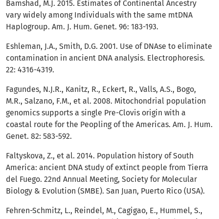
Bamshad, M.J. 2015. Estimates of Continental Ancestry
vary widely among Individuals with the same mtDNA
Haplogroup. Am. J. Hum. Genet. 96: 183-193.
Eshleman, J.A., Smith, D.G. 2001. Use of DNAse to eliminate
contamination in ancient DNA analysis. Electrophoresis.
22: 4316-4319.
Fagundes, N.J.R., Kanitz, R., Eckert, R., Valls, A.S., Bogo,
M.R., Salzano, F.M., et al. 2008. Mitochondrial population
genomics supports a single Pre-Clovis origin with a
coastal route for the Peopling of the Americas. Am. J. Hum.
Genet. 82: 583-592.
Faltyskova, Z., et al. 2014. Population history of South
America: ancient DNA study of extinct people from Tierra
del Fuego. 22nd Annual Meeting, Society for Molecular
Biology & Evolution (SMBE). San Juan, Puerto Rico (USA).
Fehren-Schmitz, L., Reindel, M., Cagigao, E., Hummel, S.,