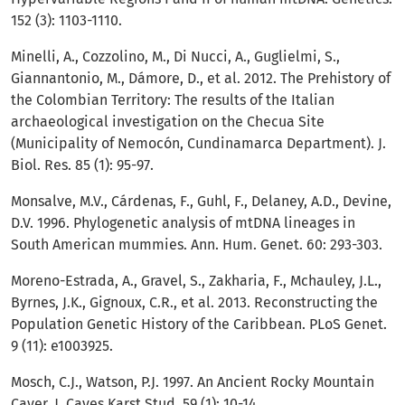
152 (3): 1103-1110.
Minelli, A., Cozzolino, M., Di Nucci, A., Guglielmi, S.,
Giannantonio, M., Dámore, D., et al. 2012. The Prehistory of
the Colombian Territory: The results of the Italian
archaeological investigation on the Checua Site
(Municipality of Nemocón, Cundinamarca Department). J.
Biol. Res. 85 (1): 95-97.
Monsalve, M.V., Cárdenas, F., Guhl, F., Delaney, A.D., Devine,
D.V. 1996. Phylogenetic analysis of mtDNA lineages in
South American mummies. Ann. Hum. Genet. 60: 293-303.
Moreno-Estrada, A., Gravel, S., Zakharia, F., Mchauley, J.L.,
Byrnes, J.K., Gignoux, C.R., et al. 2013. Reconstructing the
Population Genetic History of the Caribbean. PLoS Genet.
9 (11): e1003925.
Mosch, C.J., Watson, P.J. 1997. An Ancient Rocky Mountain
Caver. J. Caves Karst Stud. 59 (1): 10-14.