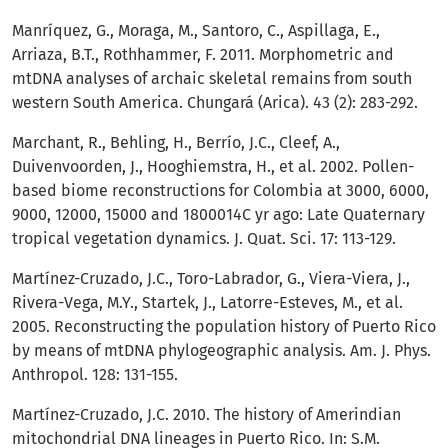
Manríquez, G., Moraga, M., Santoro, C., Aspillaga, E.,
Arriaza, B.T., Rothhammer, F. 2011. Morphometric and
mtDNA analyses of archaic skeletal remains from south
western South America. Chungará (Arica). 43 (2): 283-292.
Marchant, R., Behling, H., Berrío, J.C., Cleef, A.,
Duivenvoorden, J., Hooghiemstra, H., et al. 2002. Pollen-
based biome reconstructions for Colombia at 3000, 6000,
9000, 12000, 15000 and 1800014C yr ago: Late Quaternary
tropical vegetation dynamics. J. Quat. Sci. 17: 113-129.
Martínez-Cruzado, J.C., Toro-Labrador, G., Viera-Viera, J.,
Rivera-Vega, M.Y., Startek, J., Latorre-Esteves, M., et al.
2005. Reconstructing the population history of Puerto Rico
by means of mtDNA phylogeographic analysis. Am. J. Phys.
Anthropol. 128: 131-155.
Martínez-Cruzado, J.C. 2010. The history of Amerindian
mitochondrial DNA lineages in Puerto Rico. In: S.M.