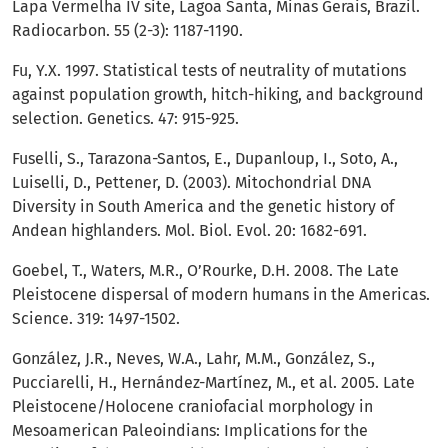
Lapa Vermelha IV site, Lagoa Santa, Minas Gerais, Brazil.
Radiocarbon. 55 (2-3): 1187-1190.
Fu, Y.X. 1997. Statistical tests of neutrality of mutations
against population growth, hitch-hiking, and background
selection. Genetics. 47: 915-925.
Fuselli, S., Tarazona-Santos, E., Dupanloup, I., Soto, A.,
Luiselli, D., Pettener, D. (2003). Mitochondrial DNA
Diversity in South America and the genetic history of
Andean highlanders. Mol. Biol. Evol. 20: 1682-691.
Goebel, T., Waters, M.R., O’Rourke, D.H. 2008. The Late
Pleistocene dispersal of modern humans in the Americas.
Science. 319: 1497-1502.
González, J.R., Neves, W.A., Lahr, M.M., González, S.,
Pucciarelli, H., Hernández-Martínez, M., et al. 2005. Late
Pleistocene/Holocene craniofacial morphology in
Mesoamerican Paleoindians: Implications for the