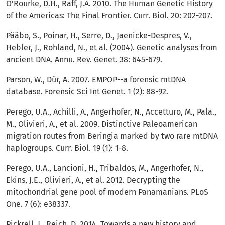
O’Rourke, D.H., Raff, J.A. 2010. The Human Genetic History
of the Americas: The Final Frontier. Curr. Biol. 20: 202-207.
Pääbo, S., Poinar, H., Serre, D., Jaenicke-Despres, V.,
Hebler, J., Rohland, N., et al. (2004). Genetic analyses from
ancient DNA. Annu. Rev. Genet. 38: 645-679.
Parson, W., Dür, A. 2007. EMPOP--a forensic mtDNA
database. Forensic Sci Int Genet. 1 (2): 88-92.
Perego, U.A., Achilli, A., Angerhofer, N., Accetturo, M., Pala.,
M., Olivieri, A., et al. 2009. Distinctive Paleoamerican
migration routes from Beringia marked by two rare mtDNA
haplogroups. Curr. Biol. 19 (1): 1-8.
Perego, U.A., Lancioni, H., Tribaldos, M., Angerhofer, N.,
Ekins, J.E., Olivieri, A., et al. 2012. Decrypting the
mitochondrial gene pool of modern Panamanians. PLoS
One. 7 (6): e38337.
Pickrell, J., Reich, D. 2014. Towards a new history and