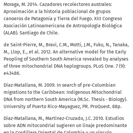
Moraga, M. 2014. Cazadores recolectores australes:
Aproximación a la historia poblacional de grupos
canoeros de Patagonia y Tierra del Fuego. XIII Congreso
Asociación Latinoamericana de Antropología Biológica
(ALAB). Santiago de Chile.
de Saint-Pierre, M., Bravi, C.M., Motti, J.M., Fuku, N., Tanaka,
M., Llop, E., et al. 2012. An alternative model for the Early
Peopling of Southern South America revealed by analyses
of three mitochondrial DNA haplogroups. PLoS One. 7 (9):
e43486.
Díaz-Matallana, M. 2009. In search of pre-Columbian
migrations to the Caribbean: Indigenous Mitochondrial
DNA from northern South America (M.Sc. Thesis - Biology).
University of Puerto Rico-Mayaguez, PR. ProQuest. 88p.
Díaz-Matallana, M., Martínez-Cruzado, J.C. 2010. Estudios
sobre ADN mitocondrial sugieren un linaje predominante
en la Cordillera Oriental de Colombia y un vínculo