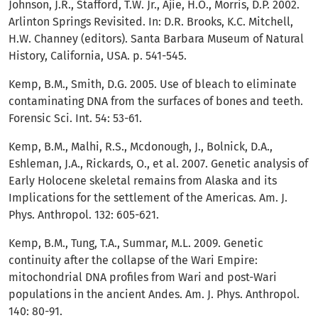
Johnson, J.R., Stafford, T.W. Jr., Ajie, H.O., Morris, D.P. 2002.
Arlinton Springs Revisited. In: D.R. Brooks, K.C. Mitchell,
H.W. Channey (editors). Santa Barbara Museum of Natural
History, California, USA. p. 541-545.
Kemp, B.M., Smith, D.G. 2005. Use of bleach to eliminate
contaminating DNA from the surfaces of bones and teeth.
Forensic Sci. Int. 54: 53-61.
Kemp, B.M., Malhi, R.S., Mcdonough, J., Bolnick, D.A.,
Eshleman, J.A., Rickards, O., et al. 2007. Genetic analysis of
Early Holocene skeletal remains from Alaska and its
Implications for the settlement of the Americas. Am. J.
Phys. Anthropol. 132: 605-621.
Kemp, B.M., Tung, T.A., Summar, M.L. 2009. Genetic
continuity after the collapse of the Wari Empire:
mitochondrial DNA profiles from Wari and post-Wari
populations in the ancient Andes. Am. J. Phys. Anthropol.
140: 80-91.