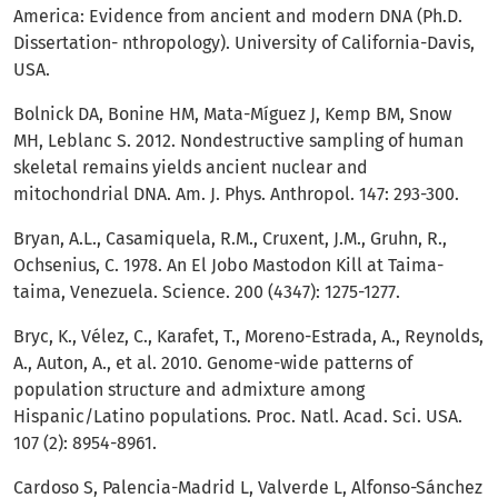
America: Evidence from ancient and modern DNA (Ph.D.
Dissertation- nthropology). University of California-Davis,
USA.
Bolnick DA, Bonine HM, Mata-Míguez J, Kemp BM, Snow
MH, Leblanc S. 2012. Nondestructive sampling of human
skeletal remains yields ancient nuclear and
mitochondrial DNA. Am. J. Phys. Anthropol. 147: 293-300.
Bryan, A.L., Casamiquela, R.M., Cruxent, J.M., Gruhn, R.,
Ochsenius, C. 1978. An El Jobo Mastodon Kill at Taima-
taima, Venezuela. Science. 200 (4347): 1275-1277.
Bryc, K., Vélez, C., Karafet, T., Moreno-Estrada, A., Reynolds,
A., Auton, A., et al. 2010. Genome-wide patterns of
population structure and admixture among
Hispanic/Latino populations. Proc. Natl. Acad. Sci. USA.
107 (2): 8954-8961.
Cardoso S, Palencia-Madrid L, Valverde L, Alfonso-Sánchez