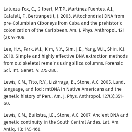
Lalueza-Fox, C., Gilbert, M.T.P., Martínez-Fuentes, A.J.,
Calafell, F., Bertranpetit, J. 2003. Mitochondrial DNA from
pre-Columbian Ciboneys from Cuba and the prehistoric
colonization of the Caribbean. Am. J. Phys. Anthropol. 121
(2): 97-108.
Lee, H.Y., Park, M.J., Kim, N.Y., Sim, J.E., Yang, W.I., Shin. K.J.
2010. Simple and highly effective DNA extraction methods
from old skeletal remains using silica columns. Forensic
Sci. Int. Genet. 4: 275-280.
Lewis, C.M., Tito, R.Y., Lizárraga, B., Stone, A.C. 2005. Land,
language, and loci: mtDNA in Native Americans and the
genetic history of Peru. Am. J. Phys. Anthropol. 127(3):351-
60.
Lewis, C.M., Buikstra, J.E., Stone, A.C. 2007. Ancient DNA and
genetic continuity in the South Central Andes. Lat. Am.
Antiq. 18: 145-160.