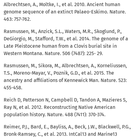
Albrechtsen, A., Moltke, I., et al. 2010. Ancient human
genome sequence of an extinct Palaeo-Eskimo. Nature.
463: 757-762.
Rasmussen, M., Anzick, S.L., Waters, M.R., Skoglund, P.,
DeGiorgio, M., Stafford, T.W., et al. 2014. The genome of a
Late Pleistocene human from a Clovis burial site in
Western Montana. Nature. 506 (7487): 225- 29.
Rasmussen, M., Sikora, M., Albrechtsen, A., Korneliussen,
T.S., Moreno-Mayar, V., Poznik, G.D., et al. 2015. The
ancestry and affiliations of Kennewick Man. Nature. 523:
455-458.
Reich D, Patterson N, Campbell D, Tandon A, Mazieres S,
Ray N, et al. 2012. Reconstructing Native American
population history. Nature. 488 (7411): 370-374.
Reimer, P.J., Bard, E., Bayliss, A., Beck, J.W., Blackwell, P.G.,
Bronk-Ramsey, C., et al. 2013. IntCal13 and Marine13