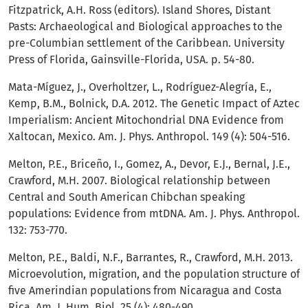
Fitzpatrick, A.H. Ross (editors). Island Shores, Distant
Pasts: Archaeological and Biological approaches to the
pre-Columbian settlement of the Caribbean. University
Press of Florida, Gainsville-Florida, USA. p. 54-80.
Mata-Míguez, J., Overholtzer, L., Rodríguez-Alegría, E.,
Kemp, B.M., Bolnick, D.A. 2012. The Genetic Impact of Aztec
Imperialism: Ancient Mitochondrial DNA Evidence from
Xaltocan, Mexico. Am. J. Phys. Anthropol. 149 (4): 504-516.
Melton, P.E., Briceño, I., Gomez, A., Devor, E.J., Bernal, J.E.,
Crawford, M.H. 2007. Biological relationship between
Central and South American Chibchan speaking
populations: Evidence from mtDNA. Am. J. Phys. Anthropol.
132: 753-770.
Melton, P.E., Baldi, N.F., Barrantes, R., Crawford, M.H. 2013.
Microevolution, migration, and the population structure of
five Amerindian populations from Nicaragua and Costa
Rica. Am. J. Hum. Biol. 25 (4): 480-490.