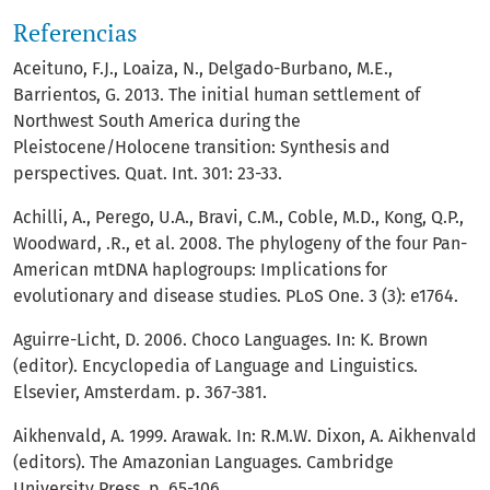
Referencias
Aceituno, F.J., Loaiza, N., Delgado-Burbano, M.E.,
Barrientos, G. 2013. The initial human settlement of
Northwest South America during the
Pleistocene/Holocene transition: Synthesis and
perspectives. Quat. Int. 301: 23-33.
Achilli, A., Perego, U.A., Bravi, C.M., Coble, M.D., Kong, Q.P.,
Woodward, .R., et al. 2008. The phylogeny of the four Pan-
American mtDNA haplogroups: Implications for
evolutionary and disease studies. PLoS One. 3 (3): e1764.
Aguirre-Licht, D. 2006. Choco Languages. In: K. Brown
(editor). Encyclopedia of Language and Linguistics.
Elsevier, Amsterdam. p. 367-381.
Aikhenvald, A. 1999. Arawak. In: R.M.W. Dixon, A. Aikhenvald
(editors). The Amazonian Languages. Cambridge
University Press. p. 65-106.