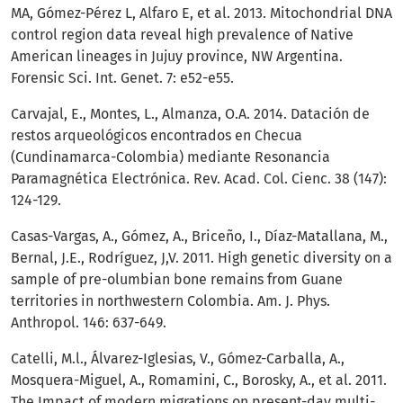
MA, Gómez-Pérez L, Alfaro E, et al. 2013. Mitochondrial DNA
control region data reveal high prevalence of Native
American lineages in Jujuy province, NW Argentina.
Forensic Sci. Int. Genet. 7: e52-e55.
Carvajal, E., Montes, L., Almanza, O.A. 2014. Datación de
restos arqueológicos encontrados en Checua
(Cundinamarca-Colombia) mediante Resonancia
Paramagnética Electrónica. Rev. Acad. Col. Cienc. 38 (147):
124-129.
Casas-Vargas, A., Gómez, A., Briceño, I., Díaz-Matallana, M.,
Bernal, J.E., Rodríguez, J,V. 2011. High genetic diversity on a
sample of pre-olumbian bone remains from Guane
territories in northwestern Colombia. Am. J. Phys.
Anthropol. 146: 637-649.
Catelli, M.l., Álvarez-Iglesias, V., Gómez-Carballa, A.,
Mosquera-Miguel, A., Romamini, C., Borosky, A., et al. 2011.
The Impact of modern migrations on present-day multi-