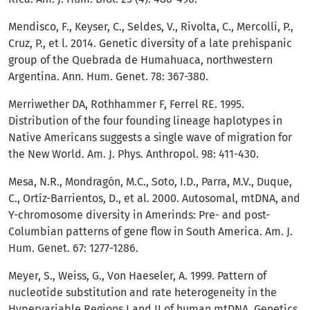
Mendisco, F., Keyser, C., Seldes, V., Rivolta, C., Mercolli, P.,
Cruz, P., et l. 2014. Genetic diversity of a late prehispanic
group of the Quebrada de Humahuaca, northwestern
Argentina. Ann. Hum. Genet. 78: 367-380.
Merriwether DA, Rothhammer F, Ferrel RE. 1995.
Distribution of the four founding lineage haplotypes in
Native Americans suggests a single wave of migration for
the New World. Am. J. Phys. Anthropol. 98: 411-430.
Mesa, N.R., Mondragón, M.C., Soto, I.D., Parra, M.V., Duque,
C., Ortíz-Barrientos, D., et al. 2000. Autosomal, mtDNA, and
Y-chromosome diversity in Amerinds: Pre- and post-
Columbian patterns of gene flow in South America. Am. J.
Hum. Genet. 67: 1277-1286.
Meyer, S., Weiss, G., Von Haeseler, A. 1999. Pattern of
nucleotide substitution and rate heterogeneity in the
Hypervariable Regions I and II of human mtDNA. Genetics.