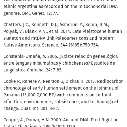
ethnic Argentina as recorded on the mitochondrial DNA
genome. BMC Genet. 12: 77.
Chatters, J.C., Kenneth, D.J., Asmeron, Y., Kemp, B.M.,
Polyak, V., Blank, A.N., et al. 2014. Late Pleistocene human
skeleton and mtDNA link Paleoamericans and modern
Native Americans. Science. 344 (6185): 750-754.
Constenla-Umaña, A. 2005. ¿Existe relación genealógica
entre lenguas misumalpas y chibchenses? Estudios de
Lingüística Chibcha. 24: 7-85.
Cooke R, Ranere A, Pearson G, Dickau R. 2013. Radiocarbon
chronology of early human settlement on the Isthmus of
Panama (13,000-7,000 BP) with comments on cultural
affinities, environments, subsistence, and technological
change. Quat. Int. 301: 3-22.
Cooper, A., Poinar, H.N. 2000. Ancient DNA: Do it Right or
Not at All. Science. 289 (5482): 1139.