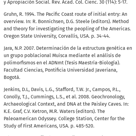
y Apropiación Social. Rev. Acad. Col. Cienc. 30 (114): 5-17.
Gruhn, R. 1994. The Pacific Coast route of initial entry: An
overview. In: R. Bonnichsen, D.G. Steele (editors). Method
and theory for investigating the peopling of the Americas.
Oregon State University, Corvallis, USA. p. 34-44.
Jara, N.P. 2007. Determinación de la estructura genética en
un grupo poblacional Muisca mediante el análisis de
polimorfismos en el ADNmt (Tesis Maestría-Biología).
Facultad Ciencias, Pontificia Universidad Javeriana,
Bogotá.
Jenkins, D.L, Davis, L.G., Stafford, T.W. Jr., Campos, P.L.,
Conolly, T.J., Cummings, L.S., et al. 2008. Geochronology,
Archaeological Context, and DNA at the Paisley Caves. In:
K.E. Graf, C.V. Ketron, M.R. Waters (editors). The
Paleoamerican Odyssey. College Station, Center for the
Study of First Americans, USA. p. 485-520.