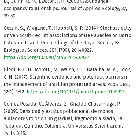
D., Quinn, R. M., Lawton, J. H. (2000). Abundance–
occupancy relationships. Journal of Applied Ecology, 37,
39-59.
Getzin, S., Wiegand, T., Hubbell, S. P. (2014). Stochastically
driven adult–recruit associations of tree species on Barro
Colorado Island. Proceedings of the Royal Society B:
Biological Sciences, 281(1790), 20140922.
https://doi.org/10.1098/rspb.2014.0922
Giehl, E. L. H., Moretti, M., Walsh, J. C., Batalha, M. A., Cook,
C. N. (2017). Scientific evidence and potential barriers in
the management of Brazilian protected areas. PLoS ONE,
12(1), 1-12.
https://doi.org/10.1371/journal.pone.0169917
Gómez-Posada, C., Álvarez, Z., Giraldo-Chavarriaga, P.
(2009). Densidad y estatus poblacional de monos
aulladores rojos en un guadual, fragmento aislado, La
Tebaida, Quindío, Colombia. Universitas Scientiarum,
14(1), 8-15.