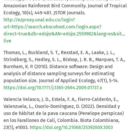
Amazonian Rainforest Bird Community. Journal of Tropical
Ecology, 10(4), 449-481. JSTOR Journals.
http://ezproxy.unal.edu.co/login?
url=https://search.ebscohost.com/login.aspx?
direct=true&db=edsjsr&AN=edsjsr.2559982&lang=es&site=e
live
Thomas, L., Buckland, S. T., Rexstad, E. A., Laake, J. L.,
Strindberg, S., Hedley, S. L., Bishop, J. R. B., Marques, T. A.,
Burnham, K. P. (2010). Distance software: Design and
analysis of distance sampling surveys for estimating
population size. Journal of Applied Ecology, 47(1), 5-14.
https://doi.org/10.1111/j.1365-2664.2009.01737.x
Valencia Velasco, J. D., Estela, F. A., Fierro-Calderón, E.,
Valenzuela, L., Osorio-Domínguez, D. (2022). Densidad y
uso de hábitat de la pava caucana (Penelope perspicax)
en los Farallones de Cali, Colombia. Biota Colombiana,
23(1), e1003.
https://doi.org/10.21068/2539200X.1003