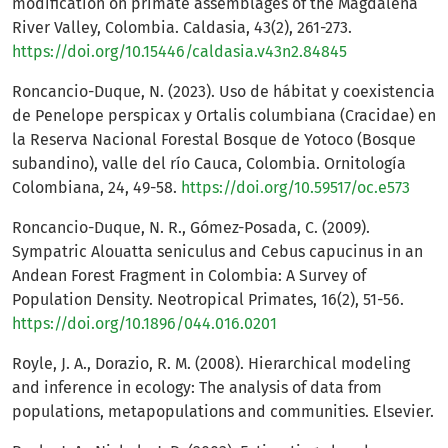
modification on primate assemblages of the Magdalena
River Valley, Colombia. Caldasia, 43(2), 261-273.
https://doi.org/10.15446/caldasia.v43n2.84845
Roncancio-Duque, N. (2023). Uso de hábitat y coexistencia
de Penelope perspicax y Ortalis columbiana (Cracidae) en
la Reserva Nacional Forestal Bosque de Yotoco (Bosque
subandino), valle del río Cauca, Colombia. Ornitología
Colombiana, 24, 49-58.
https://doi.org/10.59517/oc.e573
Roncancio-Duque, N. R., Gómez-Posada, C. (2009).
Sympatric Alouatta seniculus and Cebus capucinus in an
Andean Forest Fragment in Colombia: A Survey of
Population Density. Neotropical Primates, 16(2), 51-56.
https://doi.org/10.1896/044.016.0201
Royle, J. A., Dorazio, R. M. (2008). Hierarchical modeling
and inference in ecology: The analysis of data from
populations, metapopulations and communities. Elsevier.