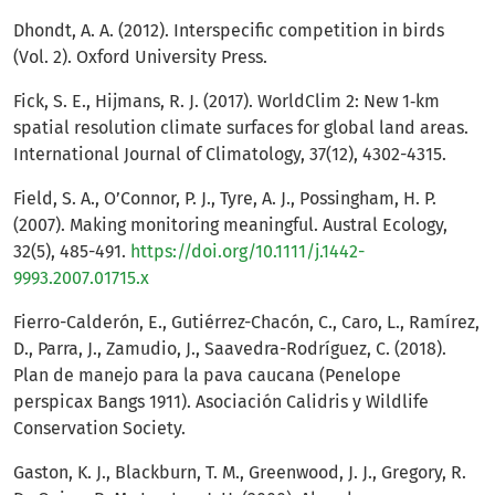
Dhondt, A. A. (2012). Interspecific competition in birds
(Vol. 2). Oxford University Press.
Fick, S. E., Hijmans, R. J. (2017). WorldClim 2: New 1‐km
spatial resolution climate surfaces for global land areas.
International Journal of Climatology, 37(12), 4302-4315.
Field, S. A., O’Connor, P. J., Tyre, A. J., Possingham, H. P.
(2007). Making monitoring meaningful. Austral Ecology,
32(5), 485-491.
https://doi.org/10.1111/j.1442-
9993.2007.01715.x
Fierro-Calderón, E., Gutiérrez-Chacón, C., Caro, L., Ramírez,
D., Parra, J., Zamudio, J., Saavedra-Rodríguez, C. (2018).
Plan de manejo para la pava caucana (Penelope
perspicax Bangs 1911). Asociación Calidris y Wildlife
Conservation Society.
Gaston, K. J., Blackburn, T. M., Greenwood, J. J., Gregory, R.