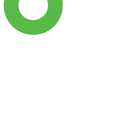
SDG15: Life in Land (92%)
SDG12: Responsible
consumption and
production (2%)
SDG11: Sustainable cities
and communities (1%)