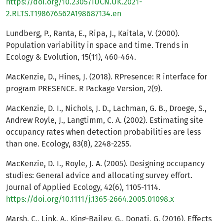
https://doi.org/10.2305/IUCN.UK.2021-
2.RLTS.T198676562A198687134.en
Lundberg, P., Ranta, E., Ripa, J., Kaitala, V. (2000).
Population variability in space and time. Trends in
Ecology & Evolution, 15(11), 460-464.
MacKenzie, D., Hines, J. (2018). RPresence: R interface for
program PRESENCE. R Package Version, 2(9).
MacKenzie, D. I., Nichols, J. D., Lachman, G. B., Droege, S.,
Andrew Royle, J., Langtimm, C. A. (2002). Estimating site
occupancy rates when detection probabilities are less
than one. Ecology, 83(8), 2248-2255.
MacKenzie, D. I., Royle, J. A. (2005). Designing occupancy
studies: General advice and allocating survey effort.
Journal of Applied Ecology, 42(6), 1105-1114.
https://doi.org/10.1111/j.1365-2664.2005.01098.x
Marsh, C., Link, A., King-Bailey, G., Donati, G. (2016). Effects