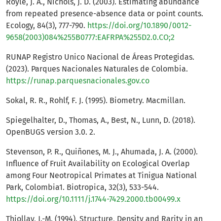
Royle, J. A., Nichols, J. D. (2003). Estimating abundance
from repeated presence-absence data or point counts.
Ecology, 84(3), 777-790.
https://doi.org/10.1890/0012-
9658(2003)084%255B0777:EAFRPA%255D2.0.CO;2
RUNAP Registro Unico Nacional de Áreas Protegidas.
(2023). Parques Nacionales Naturales de Colombia.
https://runap.parquesnacionales.gov.co
Sokal, R. R., Rohlf, F. J. (1995). Biometry. Macmillan.
Spiegelhalter, D., Thomas, A., Best, N., Lunn, D. (2018).
OpenBUGS version 3.0. 2.
Stevenson, P. R., Quiñones, M. J., Ahumada, J. A. (2000).
Influence of Fruit Availability on Ecological Overlap
among Four Neotropical Primates at Tinigua National
Park, Colombia1. Biotropica, 32(3), 533-544.
https://doi.org/10.1111/j.1744-7429.2000.tb00499.x
Thiollay, J.-M. (1994). Structure, Density and Rarity in an