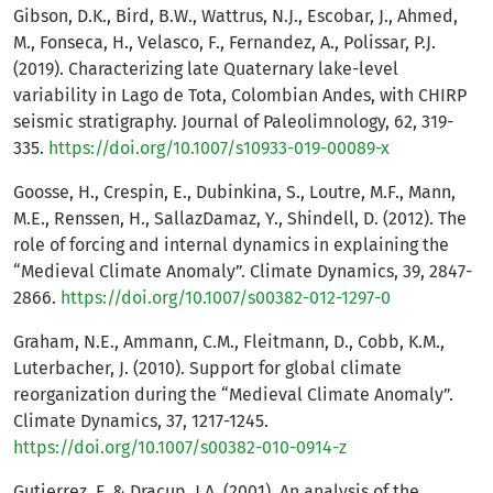
Gibson, D.K., Bird, B.W., Wattrus, N.J., Escobar, J., Ahmed,
M., Fonseca, H., Velasco, F., Fernandez, A., Polissar, P.J.
(2019). Characterizing late Quaternary lake-level
variability in Lago de Tota, Colombian Andes, with CHIRP
seismic stratigraphy. Journal of Paleolimnology, 62, 319-
335.
https://doi.org/10.1007/s10933-019-00089-x
Goosse, H., Crespin, E., Dubinkina, S., Loutre, M.F., Mann,
M.E., Renssen, H., SallazDamaz, Y., Shindell, D. (2012). The
role of forcing and internal dynamics in explaining the
“Medieval Climate Anomaly”. Climate Dynamics, 39, 2847-
2866.
https://doi.org/10.1007/s00382-012-1297-0
Graham, N.E., Ammann, C.M., Fleitmann, D., Cobb, K.M.,
Luterbacher, J. (2010). Support for global climate
reorganization during the “Medieval Climate Anomaly”.
Climate Dynamics, 37, 1217-1245.
https://doi.org/10.1007/s00382-010-0914-z
Gutierrez, F. & Dracup, J.A. (2001). An analysis of the