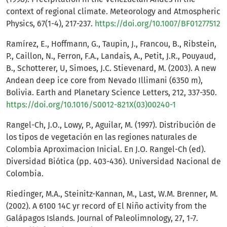
context of regional climate. Meteorology and Atmospheric
Physics, 67(1-4), 217-237.
https://doi.org/10.1007/BF01277512
Ramírez, E., Hoffmann, G., Taupin, J., Francou, B., Ribstein,
P., Caillon, N., Ferron, F.A., Landais, A., Petit, J.R., Pouyaud,
B., Schotterer, U, Simoes, J.C. Stievenard, M. (2003). A new
Andean deep ice core from Nevado Illimani (6350 m),
Bolivia. Earth and Planetary Science Letters, 212, 337-350.
https://doi.org/10.1016/S0012-821X(03)00240-1
Rangel-Ch, J.O., Lowy, P., Aguilar, M. (1997). Distribución de
los tipos de vegetación en las regiones naturales de
Colombia Aproximacion Inicial. En J.O. Rangel-Ch (ed).
Diversidad Biótica (pp. 403-436). Universidad Nacional de
Colombia.
Riedinger, M.A., Steinitz-Kannan, M., Last, W.M. Brenner, M.
(2002). A 6100 14C yr record of El Niño activity from the
Galápagos Islands. Journal of Paleolimnology, 27, 1-7.