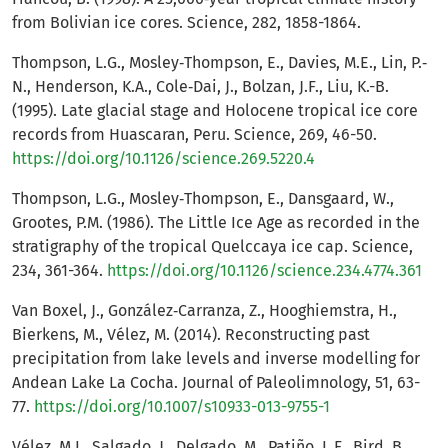
from Bolivian ice cores. Science, 282, 1858-1864.
Thompson, L.G., Mosley‐Thompson, E., Davies, M.E., Lin, P.‐
N., Henderson, K.A., Cole‐Dai, J., Bolzan, J.F., Liu, K.-B.
(1995). Late glacial stage and Holocene tropical ice core
records from Huascaran, Peru. Science, 269, 46-50.
https://doi.org/10.1126/science.269.5220.4
Thompson, L.G., Mosley‐Thompson, E., Dansgaard, W.,
Grootes, P.M. (1986). The Little Ice Age as recorded in the
stratigraphy of the tropical Quelccaya ice cap. Science,
234, 361-364.
https://doi.org/10.1126/science.234.4774.361
Van Boxel, J., González‐Carranza, Z., Hooghiemstra, H.,
Bierkens, M., Vélez, M. (2014). Reconstructing past
precipitation from lake levels and inverse modelling for
Andean Lake La Cocha. Journal of Paleolimnology, 51, 63-
77.
https://doi.org/10.1007/s10933-013-9755-1
Vélez, M.I., Salgado, J., Delgado, M., Patiño, L.F., Bird, B.,