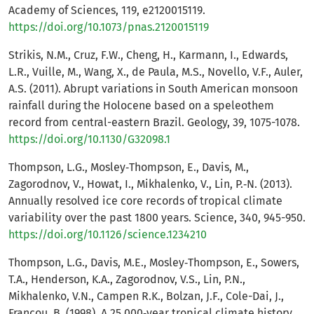
Academy of Sciences, 119, e2120015119.
https://doi.org/10.1073/pnas.2120015119
Strikis, N.M., Cruz, F.W., Cheng, H., Karmann, I., Edwards,
L.R., Vuille, M., Wang, X., de Paula, M.S., Novello, V.F., Auler,
A.S. (2011). Abrupt variations in South American monsoon
rainfall during the Holocene based on a speleothem
record from central-eastern Brazil. Geology, 39, 1075-1078.
https://doi.org/10.1130/G32098.1
Thompson, L.G., Mosley‐Thompson, E., Davis, M.,
Zagorodnov, V., Howat, I., Mikhalenko, V., Lin, P.‐N. (2013).
Annually resolved ice core records of tropical climate
variability over the past 1800 years. Science, 340, 945-950.
https://doi.org/10.1126/science.1234210
Thompson, L.G., Davis, M.E., Mosley‐Thompson, E., Sowers,
T.A., Henderson, K.A., Zagorodnov, V.S., Lin, P.N.,
Mikhalenko, V.N., Campen R.K., Bolzan, J.F., Cole-Dai, J.,
Francou, B. (1998). A 25,000‐year tropical climate history