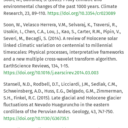
environmental changes of the past 1000 years. Climate
Research, 23, 89–110.
https://doi.org/10.3354/cr023089
Soon, W., Velasco Herrera, V.M., Selvaraj, K., Traversi, R.,
Usokin, I., Chen, C.A., Lou, J., Kao, S., Carter, R.M., Pipin, V.,
Severi, M., Becagli, S. (2014). A review of Holocene solar
linked climatic variation on centennial to millennial
timescales: Physical processes, interpretative frameworks
and a new multiple cross-wavelet transform algorithm.
EarthScience Reviews, 134, 1-15.
https://doi.org/10.1016/j.earscirev.2014.03.003
Stansell, N.D., Rodbell, D.T., Licciardi, J.M., Sedlak, C.M.,
Schweinsberg, A.D., Huss, E.G., Delgado, G.M., Zimmerman,
S.H., Finkel, R.C. (2015). Late glacial and Holocene glacier
fluctuations at Nevado Huaguruncho in the eastern
cordillera of the Peruvian Andes. Geology, 43, 747-750.
https://doi.org/10.1130/G36735.1