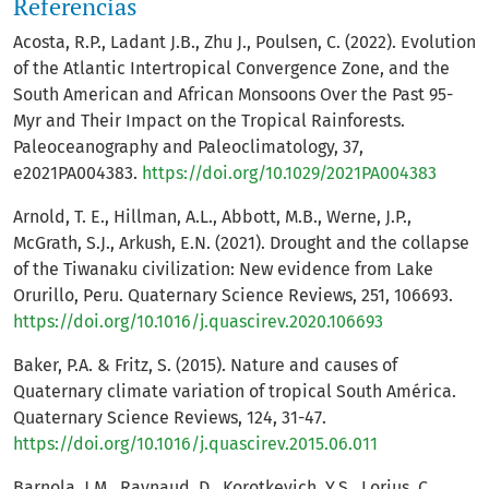
Referencias
Acosta, R.P., Ladant J.B., Zhu J., Poulsen, C. (2022). Evolution
of the Atlantic Intertropical Convergence Zone, and the
South American and African Monsoons Over the Past 95-
Myr and Their Impact on the Tropical Rainforests.
Paleoceanography and Paleoclimatology, 37,
e2021PA004383.
https://doi.org/10.1029/2021PA004383
Arnold, T. E., Hillman, A.L., Abbott, M.B., Werne, J.P.,
McGrath, S.J., Arkush, E.N. (2021). Drought and the collapse
of the Tiwanaku civilization: New evidence from Lake
Orurillo, Peru. Quaternary Science Reviews, 251, 106693.
https://doi.org/10.1016/j.quascirev.2020.106693
Baker, P.A. & Fritz, S. (2015). Nature and causes of
Quaternary climate variation of tropical South América.
Quaternary Science Reviews, 124, 31-47.
https://doi.org/10.1016/j.quascirev.2015.06.011
Barnola, J.M., Raynaud, D., Korotkevich, Y.S., Lorius, C.