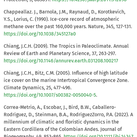
Chappeallaz. J., Barnola, J.M., Raynaud, D., Korotkevich,
Y.S., Lorius, C. (1990). Ice-core record of atmospheric
methane over the past 160,000 years. Nature, 345, 127-131.
https://doi.org/10.1038/345127a0
Chiang, J.C.H. (2009). The Tropics in Paleoclimate. Annual
Review of Earth and Planetary Science, 37, 263-297.
https://doi.org/10.1146/annurev.earth.031208.100217
Chiang, J.C.H., Bitz, C.M. (2005). Influence of high latitude
ice cover on the marine Intertropical Convergence Zone.
Climate Dynamics, 25, 477-496.
https://doi.org/10.1007/s00382-0050040-5
.
Correa-Metrio, A., Escobar, J., Bird, B.W., Caballero-
Rodriguez, D., Steinman, B.A., RodriguezZorro, P.A. (2022). A
millennium of climatic and floristic dynamics in the
Eastern Cordillera of the Colombian Andes. Journal of
Biogeography, 49, 853-865.
https://doi.org/10.1111/jbi.14347