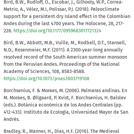
Bird, B.W., Rudloff, O., Escobar, J., Gilhooly, W.P., Correa‐
Metrio, A., Vélez, M.I, Polissar, P.J. (2018). Paleoclimate
support for a persistent dry Island effect in the Colombian
Andes during the last 4700 years. The Holocene, 28, 217-
228.
https://doi.org/10.1177/0959683617721324
Bird, B.W., Abbott, M.B., Vuille, M., Rodbell, D.T., Stansell,
N.D., Rosenmeier, M.F. (2011). A 2300‐year‐long annually
resolved record of the South American summer monsoon
from the Peruvian Andes. Proceedings of the National
Academy of Sciences, 108, 8583-8588.
https://doi.org/10.1073/pnas.1003719108
Borchsenius, F. & Moraes, M. (2006). Palmeras andinas. En
M. Moraes, B. Øllgaard, P. Kvist, F. Borchsenius, H. Balslev
(eds.). Botánica económica de los Andes Centrales (pp.
412-433). Instituto de Ecología, Universidad Mayor de San
Andrés.
Bradley, R., Wanner, H., Dias, H.F. (2016). The Medieval