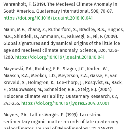
Vahrenholt, F. (2019). The Medieval Climate Anomaly in
South America. Quaternary International, 508, 70-87.
https://doi.org/10.1016/j.quaint.2018.10.041
Mann, M.E., Zhang, Z., Rutherford, S., Bradley, R.S., Hughes,
M.K., Shindell, D., Ammann, C., Faluvegi, G., Ni, F. (2009).
Global signatures and dynamical origins of the little ice
age and medieval climate anomaly. Science, 326, 1256-
1260.
https://doi.org/10.1016/j.quaint.2018.10.041
Mayewski, P.A., Rohling, E.E., Stager, J.C., Karlen, W.,
Maasch, K.A., Meeker, L.D., Meyerson, E.A., Gasse, F., van
Kreveld, S., Holmgren, K., Lee-Thorp, J., Rosqvist, G., Rack,
F., Staubwasser, M., Schneider, R.R., Steig, E.J. (2004).
Holocene climate variability. Quaternary Research, 62,
243-255.
https://doi.org/10.1016/j.yqres.2004.07.001
Meyers, P.A., Lallier‐Vergès, E. (1999). Lacustrine
sedimentary organic matter records of late quaternary
paleoclimates. Journal of Paleolimnology, 21, 345-372.