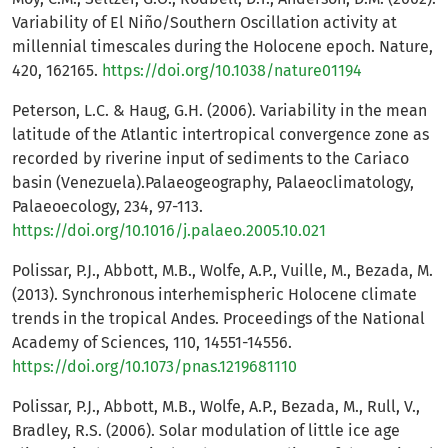
Variability of El Niño/Southern Oscillation activity at
millennial timescales during the Holocene epoch. Nature,
420, 162165.
https://doi.org/10.1038/nature01194
Peterson, L.C. & Haug, G.H. (2006). Variability in the mean
latitude of the Atlantic intertropical convergence zone as
recorded by riverine input of sediments to the Cariaco
basin (Venezuela).Palaeogeography, Palaeoclimatology,
Palaeoecology, 234, 97-113.
https://doi.org/10.1016/j.palaeo.2005.10.021
Polissar, P.J., Abbott, M.B., Wolfe, A.P., Vuille, M., Bezada, M.
(2013). Synchronous interhemispheric Holocene climate
trends in the tropical Andes. Proceedings of the National
Academy of Sciences, 110, 14551-14556.
https://doi.org/10.1073/pnas.1219681110
Polissar, P.J., Abbott, M.B., Wolfe, A.P., Bezada, M., Rull, V.,
Bradley, R.S. (2006). Solar modulation of little ice age