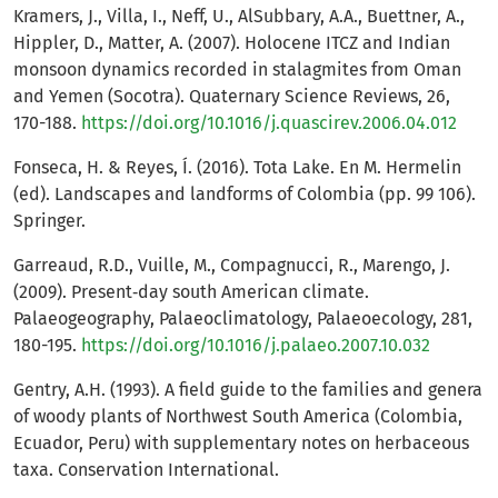
Kramers, J., Villa, I., Neff, U., AlSubbary, A.A., Buettner, A.,
Hippler, D., Matter, A. (2007). Holocene ITCZ and Indian
monsoon dynamics recorded in stalagmites from Oman
and Yemen (Socotra). Quaternary Science Reviews, 26,
170-188.
https://doi.org/10.1016/j.quascirev.2006.04.012
Fonseca, H. & Reyes, Í. (2016). Tota Lake. En M. Hermelin
(ed). Landscapes and landforms of Colombia (pp. 99 106).
Springer.
Garreaud, R.D., Vuille, M., Compagnucci, R., Marengo, J.
(2009). Present‐day south American climate.
Palaeogeography, Palaeoclimatology, Palaeoecology, 281,
180-195.
https://doi.org/10.1016/j.palaeo.2007.10.032
Gentry, A.H. (1993). A field guide to the families and genera
of woody plants of Northwest South America (Colombia,
Ecuador, Peru) with supplementary notes on herbaceous
taxa. Conservation International.