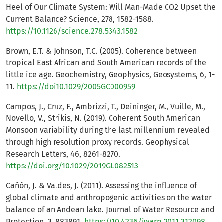
Heel of Our Climate System: Will Man-Made CO2 Upset the
Current Balance? Science, 278, 1582-1588.
https://10.1126/science.278.5343.1582
Brown, E.T. & Johnson, T.C. (2005). Coherence between
tropical East African and South American records of the
little ice age. Geochemistry, Geophysics, Geosystems, 6, 1-
11.
https://doi10.1029/2005GC000959
Campos, J., Cruz, F., Ambrizzi, T., Deininger, M., Vuille, M.,
Novello, V., Strikis, N. (2019). Coherent South American
Monsoon variability during the last millennium revealed
through high resolution proxy records. Geophysical
Research Letters, 46, 8261-8270.
https://doi.org/10.1029/2019GL082513
Cañón, J. & Valdes, J. (2011). Assessing the influence of
global climate and anthropogenic activities on the water
balance of an Andean lake. Journal of Water Resource and
Protection, 3, 883891.
https://10.4236/jwarp.2011.312098