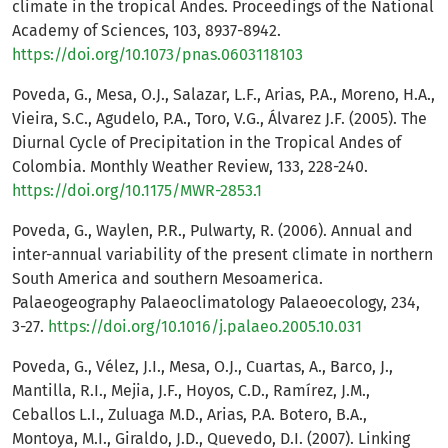
climate in the tropical Andes. Proceedings of the National
Academy of Sciences, 103, 8937-8942.
https://doi.org/10.1073/pnas.0603118103
Poveda, G., Mesa, O.J., Salazar, L.F., Arias, P.A., Moreno, H.A.,
Vieira, S.C., Agudelo, P.A., Toro, V.G., Álvarez J.F. (2005). The
Diurnal Cycle of Precipitation in the Tropical Andes of
Colombia. Monthly Weather Review, 133, 228-240.
https://doi.org/10.1175/MWR-2853.1
Poveda, G., Waylen, P.R., Pulwarty, R. (2006). Annual and
inter-annual variability of the present climate in northern
South America and southern Mesoamerica.
Palaeogeography Palaeoclimatology Palaeoecology, 234,
3-27.
https://doi.org/10.1016/j.palaeo.2005.10.031
Poveda, G., Vélez, J.I., Mesa, O.J., Cuartas, A., Barco, J.,
Mantilla, R.I., Mejia, J.F., Hoyos, C.D., Ramírez, J.M.,
Ceballos L.I., Zuluaga M.D., Arias, P.A. Botero, B.A.,
Montoya, M.I., Giraldo, J.D., Quevedo, D.I. (2007). Linking