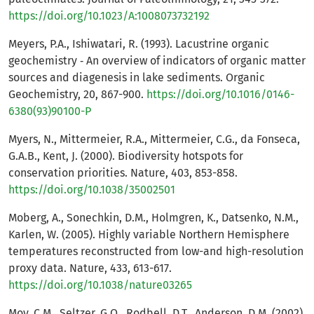
https://doi.org/10.1023/A:1008073732192
Meyers, P.A., Ishiwatari, R. (1993). Lacustrine organic
geochemistry ‐ An overview of indicators of organic matter
sources and diagenesis in lake sediments. Organic
Geochemistry, 20, 867-900.
https://doi.org/10.1016/0146-
6380(93)90100-P
Myers, N., Mittermeier, R.A., Mittermeier, C.G., da Fonseca,
G.A.B., Kent, J. (2000). Biodiversity hotspots for
conservation priorities. Nature, 403, 853-858.
https://doi.org/10.1038/35002501
Moberg, A., Sonechkin, D.M., Holmgren, K., Datsenko, N.M.,
Karlen, W. (2005). Highly variable Northern Hemisphere
temperatures reconstructed from low-and high-resolution
proxy data. Nature, 433, 613-617.
https://doi.org/10.1038/nature03265
Moy, C.M., Seltzer, G.O., Rodbell, D.T., Anderson, D.M. (2002).