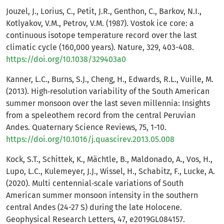
Jouzel, J., Lorius, C., Petit, J.R., Genthon, C., Barkov, N.I.,
Kotlyakov, V.M., Petrov, V.M. (1987). Vostok ice core: a
continuous isotope temperature record over the last
climatic cycle (160,000 years). Nature, 329, 403-408.
https://doi.org/10.1038/329403a0
Kanner, L.C., Burns, S.J., Cheng, H., Edwards, R.L., Vuille, M.
(2013). High‐resolution variability of the South American
summer monsoon over the last seven millennia: Insights
from a speleothem record from the central Peruvian
Andes. Quaternary Science Reviews, 75, 1-10.
https://doi.org/10.1016/j.quascirev.2013.05.008
Kock, S.T., Schittek, K., Mächtle, B., Maldonado, A., Vos, H.,
Lupo, L.C., Kulemeyer, J.J., Wissel, H., Schabitz, F., Lucke, A.
(2020). Multi centennial‐scale variations of South
American summer monsoon intensity in the southern
central Andes (24-27 S) during the late Holocene.
Geophysical Research Letters, 47, e2019GL084157.