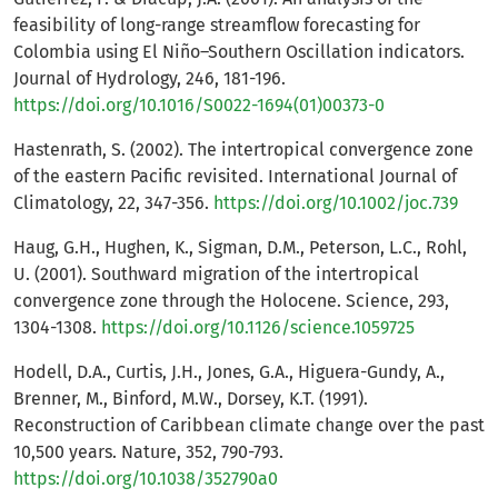
feasibility of long-range streamflow forecasting for
Colombia using El Niño–Southern Oscillation indicators.
Journal of Hydrology, 246, 181-196.
https://doi.org/10.1016/S0022-1694(01)00373-0
Hastenrath, S. (2002). The intertropical convergence zone
of the eastern Pacific revisited. International Journal of
Climatology, 22, 347-356.
https://doi.org/10.1002/joc.739
Haug, G.H., Hughen, K., Sigman, D.M., Peterson, L.C., Rohl,
U. (2001). Southward migration of the intertropical
convergence zone through the Holocene. Science, 293,
1304-1308.
https://doi.org/10.1126/science.1059725
Hodell, D.A., Curtis, J.H., Jones, G.A., Higuera-Gundy, A.,
Brenner, M., Binford, M.W., Dorsey, K.T. (1991).
Reconstruction of Caribbean climate change over the past
10,500 years. Nature, 352, 790-793.
https://doi.org/10.1038/352790a0