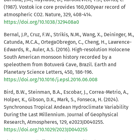
(1987). Vostok ice core provides 160,000year record of
atmospheric CO2. Nature, 329, 408-414.
https://doi.org/10.1038/329408a0
Bernal, J.P., Cruz, F.W., Strikis, N.M., Wang, X., Deininger, M.,
Catunda, M.C.A., OrtegaObregon, C., Cheng, H., Lawrence-
Edwards, R., Auler, A.S. (2016). High-resolution Holocene
South American monsoon history recorded by a
speleothem from Botuverá Cave, Brazil. Earth and
Planetary Science Letters, 450, 186-196.
https://doi.org/10.1016/j.epsl.2016.06.008
Bird, B.W., Steinman, B.A., Escobar, J., Correa-Metrio, A.,
Holper, K., Gibson, D.K., Mark, S., Fonseca, H. (2024).
Synchronous Tropical Andean Hydroclimate Variability
During the Last Millennium. Journal of Geophysical
Research, Atmospheres, 129, e2023JD040255.
https://doi.org/10.1029/2023JD040255