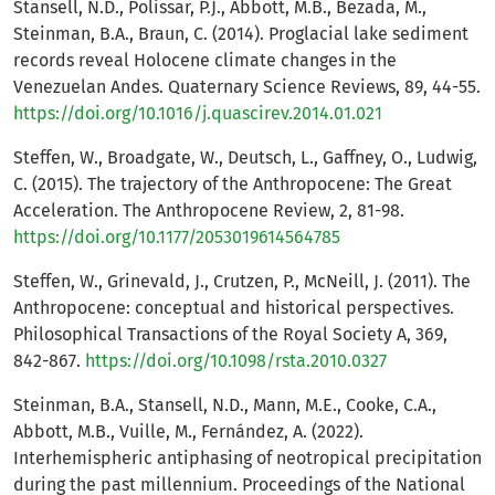
Stansell, N.D., Polissar, P.J., Abbott, M.B., Bezada, M.,
Steinman, B.A., Braun, C. (2014). Proglacial lake sediment
records reveal Holocene climate changes in the
Venezuelan Andes. Quaternary Science Reviews, 89, 44-55.
https://doi.org/10.1016/j.quascirev.2014.01.021
Steffen, W., Broadgate, W., Deutsch, L., Gaffney, O., Ludwig,
C. (2015). The trajectory of the Anthropocene: The Great
Acceleration. The Anthropocene Review, 2, 81-98.
https://doi.org/10.1177/2053019614564785
Steffen, W., Grinevald, J., Crutzen, P., McNeill, J. (2011). The
Anthropocene: conceptual and historical perspectives.
Philosophical Transactions of the Royal Society A, 369,
842-867.
https://doi.org/10.1098/rsta.2010.0327
Steinman, B.A., Stansell, N.D., Mann, M.E., Cooke, C.A.,
Abbott, M.B., Vuille, M., Fernández, A. (2022).
Interhemispheric antiphasing of neotropical precipitation
during the past millennium. Proceedings of the National