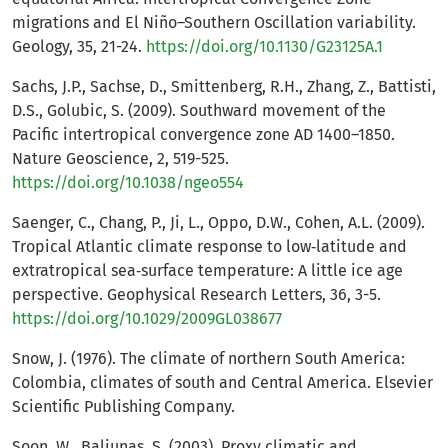
migrations and El Niño–Southern Oscillation variability.
Geology, 35, 21-24.
https://doi.org/10.1130/G23125A.1
Sachs, J.P., Sachse, D., Smittenberg, R.H., Zhang, Z., Battisti,
D.S., Golubic, S. (2009). Southward movement of the
Pacific intertropical convergence zone AD 1400–1850.
Nature Geoscience, 2, 519-525.
https://doi.org/10.1038/ngeo554
Saenger, C., Chang, P., Ji, L., Oppo, D.W., Cohen, A.L. (2009).
Tropical Atlantic climate response to low‐latitude and
extratropical sea‐surface temperature: A little ice age
perspective. Geophysical Research Letters, 36, 3-5.
https://doi.org/10.1029/2009GL038677
Snow, J. (1976). The climate of northern South America:
Colombia, climates of south and Central America. Elsevier
Scientific Publishing Company.
Soon, W., Baliunas, S. (2003). Proxy climatic and