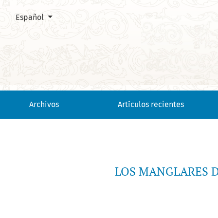
Cambiar el idioma. El actual es:
Español
LOS MANGLARES DEL CARIBE COLOMBIANO: SÍNTESIS DE SU C
Archivos
Artículos recientes
LOS MANGLARES D