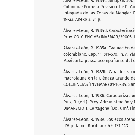
Álvarez-León, R. 1984c. Sinopsis so
Colombia: Primera Revisión. In: D. Y
Integrada de las Zonas de Manglar. 
19-23. Anexo 3, 31 p.
Álvarez-León, R. 1984d. Caracteriza
Proy. COLCIENCIAS/INVEMAR/30003-10·4
Álvarez-León, R. 1985a. Evaluación d
colombiano. Cap. 11: 511-570. In: A.
México: La pesca acompañante del c
Álvarez-León, R. 1985b. Caracterizac
macrofauna en la Ciénaga Grande de
COLCIENCIAS/INVEMAR/01-10-84. Santa 
Álvarez-León, R. 1986. Caracterizaci
Ruiz, R. (ed.). Proy. Administración
DIMAR/CIOH. Cartagena (Bol.). Inf. Fin
Álvarez-León, R. 1989. Los ecosistem
d'Aquitaine, Bordeaux 45: 131-143.