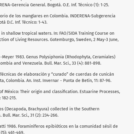
NA-Gerencia General. Bogotá. O.E. Inf. Técnico (1): 1-25.
torio de los manglares en Colombia. INDERENA-Subgerencia
 D.C. Inf. Técnico: 1-43.
n in shallow tropical waters. In: FAO/SIDA Training Course on
ection of Living Resources. Gotemburgo, Sweden, 2 May-3 June,
Bula-Meyer 1983. Genus Polysiphonia (Rhodophyta, Ceramiales)
olombia and Venezuela. Bull. Mar. Sci., 33 (4): 881-898.
79. Técnicas de elaboración y “curado” de cuerdas de cunicán
 Colombia. An. Inst. Invernar - Punta de Betín, 11: 87-96.
 of México: Their origin and classification. Estuarine Processes,
 182-215.
abs (Decapoda, Brachyura) collected in the Southern
ull. Mar. Sci., 31 (2): 234-266.
tti 1986. Foraminíferos epibióticos en la comunidad sésil de
75): 461-469.