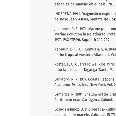
especies de mangle en el país. INDERE
INDERENA 1991. Diagnóstico explora
de Bosques y Aguas, Santafé de Bogotá
Johannes, R. E. 1974. Marine pollutio
Marine Pollution in Relation to Prot
1972. FAO/TF 96, Suppl. 1: 242-259.
Kapraun, D. F., A. J. Lemus & G. A. 
in the tropical western Atlantic: I. C
Koster, F., G. Guerrero & F. Ríos 19
para la pesca en Taganga/Santa Marta,
Lankford, R. R. 1977. Coastal lagoons
Academic Press Inc., New York, Vol. 2:
Lemaître, R. 1981. Shallow-water Cr
Caribbean near Cartagena, Colombia. B
Losada-Muñoz, D. & C. Parada-Ruffina
las raíces de mangle. Caldasia 15 (71-