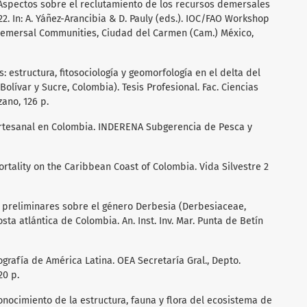
. Aspectos sobre el reclutamiento de los recursos demersales
22. In: A. Yáñez-Arancibia & D. Pauly (eds.). IOC/FAO Workshop
 Demersal Communities, Ciudad del Carmen (Cam.) México,
s: estructura, fitosociología y geomorfología en el delta del
lívar y Sucre, Colombia). Tesis Profesional. Fac. Ciencias
zano, 126 p.
a artesanal en Colombia. INDERENA Subgerencia de Pesca y
rtality on the Caribbean Coast of Colombia. Vida Silvestre 2
as preliminares sobre el género Derbesia (Derbesiaceae,
ta atlántica de Colombia. An. Inst. Inv. Mar. Punta de Betín
geografía de América Latina. OEA Secretaría Gral., Depto.
20 p.
conocimiento de la estructura, fauna y flora del ecosistema de