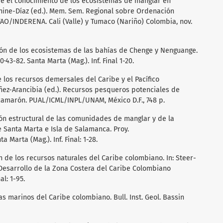
bre el conocimiento de los ecosistemas de manglar en
anine-Díaz (ed.). Mem. Sem. Regional sobre Ordenación
FAO/INDERENA. Cali (Valle) y Tumaco (Nariño) Colombia, nov.
ción de los ecosistemas de las bahías de Chenge y Nenguange.
3-82. Santa Marta (Mag.). Inf. Final 1-20.
e los recursos demersales del Caribe y el Pacífico
 Yáñez-Arancibia (ed.). Recursos pesqueros potenciales de
amarón. PUAL/ICML/INPL/UNAM, México D.F., 748 p.
ión estructural de las comunidades de manglar y de la
 Santa Marta e Isla de Salamanca. Proy.
Marta (Mag.). Inf. Final: 1-28.
ón de los recursos naturales del Caribe colombiano. In: Steer-
 y Desarrollo de la Zona Costera del Caribe Colombiano
al: 1-95.
as marinos del Caribe colombiano. Bull. Inst. Geol. Bassin