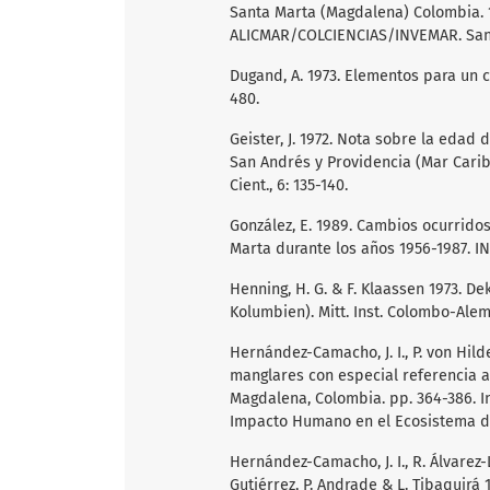
Santa Marta (Magdalena) Colombia. 1
ALICMAR/COLCIENCIAS/INVEMAR. Santa 
Dugand, A. 1973. Elementos para un 
480.
Geister, J. 1972. Nota sobre la edad 
San Andrés y Providencia (Mar Caribe
Cient., 6: 135-140.
González, E. 1989. Cambios ocurrido
Marta durante los años 1956-1987. INV
Henning, H. G. & F. Klaassen 1973. D
Kolumbien). Mitt. Inst. Colombo-Alemá
Hernández-Camacho, J. I., P. von Hi
manglares con especial referencia a
Magdalena, Colombia. pp. 364-386. In:
Impacto Humano en el Ecosistema de
Hernández-Camacho, J. I., R. Álvarez-
Gutiérrez, P. Andrade & L. Tibaquirá 