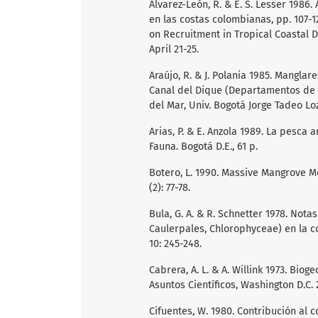
Álvarez-León, R. & E. S. Lesser 1986
en las costas colombianas, pp. 107-1
on Recruitment in Tropical Coastal
April 21-25.
Araújo, R. & J. Polania 1985. Manglare
Canal del Dique (Departamentos de Bo
del Mar, Univ. Bogotá Jorge Tadeo Lo
Arias, P. & E. Anzola 1989. La pesc
Fauna. Bogotá D.E., 61 p.
Botero, L. 1990. Massive Mangrove Mo
(2): 77-78.
Bula, G. A. & R. Schnetter 1978. Not
Caulerpales, Chlorophyceae) en la cos
10: 245-248.
Cabrera, A. L. & A. Willink 1973. Bio
Asuntos Científicos, Washington D.C. 
Cifuentes, W. 1980. Contribución al 