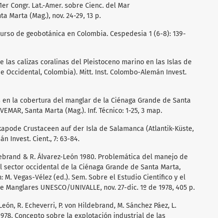
er Congr. Lat.-Amer. sobre Cienc. del Mar
Marta (Mag.), nov. 24-29, 13 p.
curso de geobotánica en Colombia. Cespedesia 1 (6-8): 139-
de las calizas coralinas del Pleistoceno marino en las Islas de
 Occidental, Colombia). Mitt. Inst. Colombo-Alemán Invest.
s en la cobertura del manglar de la Ciénaga Grande de Santa
EMAR, Santa Marta (Mag.). Inf. Técnico: 1-25, 3 map.
ekapode Crustaceen auf der Isla de Salamanca (Atlantik-Küste,
n Invest. Cient., 7: 63-84.
ldebrand & R. Álvarez-León 1980. Problemática del manejo de
l sector occidental de la Ciénaga Grande de Santa Marta,
 M. Vegas-Vélez (ed.). Sem. Sobre el Estudio Científico y el
 Manglares UNESCO/UNIVALLE, nov. 27-dic. 1º de 1978, 405 p.
León, R. Echeverri, P. von Hildebrand, M. Sánchez Páez, L.
1978. Concepto sobre la explotación industrial de las