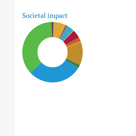
Societal impact
SDG15: Life in Land (36%)
SDG14: Life below water
(29%)