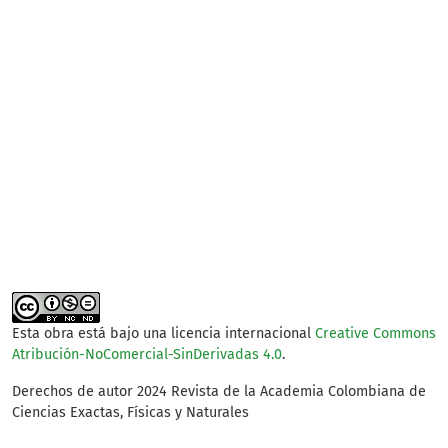
well-being (34%)
SDG7: Affordable and
clean energy (26%)
SDG9: Industry,
innovation and
infrastructure (13%)
Esta obra está bajo una licencia internacional
Creative Commons
Atribución-NoComercial-SinDerivadas 4.0
.
Derechos de autor 2024 Revista de la Academia Colombiana de
Ciencias Exactas, Físicas y Naturales