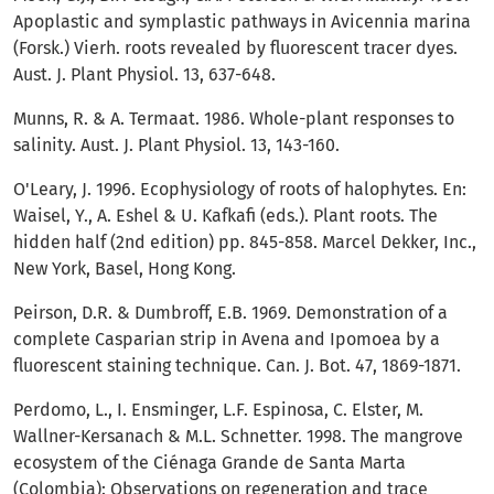
Apoplastic and symplastic pathways in Avicennia marina
(Forsk.) Vierh. roots revealed by fluorescent tracer dyes.
Aust. J. Plant Physiol. 13, 637-648.
Munns, R. & A. Termaat. 1986. Whole-plant responses to
salinity. Aust. J. Plant Physiol. 13, 143-160.
O'Leary, J. 1996. Ecophysiology of roots of halophytes. En:
Waisel, Y., A. Eshel & U. Kafkafi (eds.). Plant roots. The
hidden half (2nd edition) pp. 845-858. Marcel Dekker, Inc.,
New York, Basel, Hong Kong.
Peirson, D.R. & Dumbroff, E.B. 1969. Demonstration of a
complete Casparian strip in Avena and Ipomoea by a
fluorescent staining technique. Can. J. Bot. 47, 1869-1871.
Perdomo, L., I. Ensminger, L.F. Espinosa, C. Elster, M.
Wallner-Kersanach & M.L. Schnetter. 1998. The mangrove
ecosystem of the Ciénaga Grande de Santa Marta
(Colombia): Observations on regeneration and trace