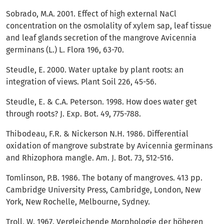
Sobrado, M.A. 2001. Effect of high external NaCl
concentration on the osmolality of xylem sap, leaf tissue
and leaf glands secretion of the mangrove Avicennia
germinans (L.) L. Flora 196, 63-70.
Steudle, E. 2000. Water uptake by plant roots: an
integration of views. Plant Soil 226, 45-56.
Steudle, E. & C.A. Peterson. 1998. How does water get
through roots? J. Exp. Bot. 49, 775-788.
Thibodeau, F.R. & Nickerson N.H. 1986. Differential
oxidation of mangrove substrate by Avicennia germinans
and Rhizophora mangle. Am. J. Bot. 73, 512-516.
Tomlinson, P.B. 1986. The botany of mangroves. 413 pp.
Cambridge University Press, Cambridge, London, New
York, New Rochelle, Melbourne, Sydney.
Troll, W. 1967. Vergleichende Morphologie der höheren