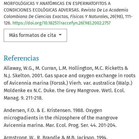
MORFOLÓGICAS Y ANATÓMICAS EN ESPERMATOFITOS A
CONDICIONES ECOLÓGICAS ADVERSAS.
Revista De La Academia
Colombiana De Ciencias Exactas, Físicas Y Naturales
,
26
(98), 111-
126.
https://doi.org/10.18257/raccefyn.26(98).2002.2757
Más formatos de cita
Referencias
Allaway, W.G., M. Curran, L.M. Hollington, M.C. Ricketts &
N.J. Skelton. 2001. Gas space and oxygen exchange in roots
of Avicennia marina (Forssk.) Vierh. var. australica (Walp.)
Moldenke ex N.C. Duke. the Grey Mangrove. Wetl. Ecol.
Manag. 9. 211-218.
Andersen, F.O. & E. Kristensen. 1988. Oxygen
microgradients in the rhizosphere of the mangrove
Avicennia marina. Mar. Ecol. Prog. Ser. 44. 201-204.
Armstrong, W., R. Brandle & M.B. Jackson. 1994.