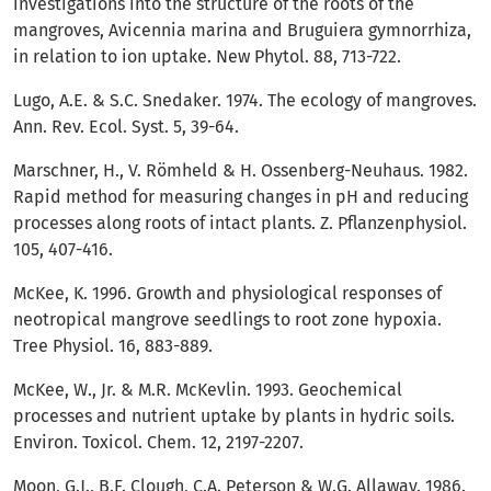
investigations into the structure of the roots of the
mangroves, Avicennia marina and Bruguiera gymnorrhiza,
in relation to ion uptake. New Phytol. 88, 713-722.
Lugo, A.E. & S.C. Snedaker. 1974. The ecology of mangroves.
Ann. Rev. Ecol. Syst. 5, 39-64.
Marschner, H., V. Römheld & H. Ossenberg-Neuhaus. 1982.
Rapid method for measuring changes in pH and reducing
processes along roots of intact plants. Z. Pflanzenphysiol.
105, 407-416.
McKee, K. 1996. Growth and physiological responses of
neotropical mangrove seedlings to root zone hypoxia.
Tree Physiol. 16, 883-889.
McKee, W., Jr. & M.R. McKevlin. 1993. Geochemical
processes and nutrient uptake by plants in hydric soils.
Environ. Toxicol. Chem. 12, 2197-2207.
Moon, G.J., B.F. Clough, C.A. Peterson & W.G. Allaway. 1986.