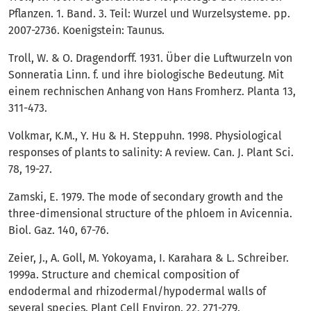
Pflanzen. 1. Band. 3. Teil: Wurzel und Wurzelsysteme. pp.
2007-2736. Koenigstein: Taunus.
Troll, W. & O. Dragendorff. 1931. Über die Luftwurzeln von
Sonneratia Linn. f. und ihre biologische Bedeutung. Mit
einem rechnischen Anhang von Hans Fromherz. Planta 13,
311-473.
Volkmar, K.M., Y. Hu & H. Steppuhn. 1998. Physiological
responses of plants to salinity: A review. Can. J. Plant Sci.
78, 19-27.
Zamski, E. 1979. The mode of secondary growth and the
three-dimensional structure of the phloem in Avicennia.
Biol. Gaz. 140, 67-76.
Zeier, J., A. Goll, M. Yokoyama, I. Karahara & L. Schreiber.
1999a. Structure and chemical composition of
endodermal and rhizodermal/hypodermal walls of
several species. Plant Cell Environ. 22, 271-279.