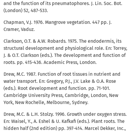
and the function of its pneumatophores. J. Lin. Soc. Bot.
(London) 52, 487-533.
Chapman, V.J. 1976. Mangrove vegetation. 447 pp. J.
Cramer, Vaduz.
Clarkson, O.T. & A.W. Robards. 1975. The endodermis, its
structural development and physiological role. En: Torrey,
J. & O.T. Clarkson (eds.). The development and function of
roots. pp. 415-436. Academic Press, London.
Drew, M.C. 1987. Function of root tissues in nutrient and
water transport. En: Gregory, P.J., J.V. Lake & O.A. Rose
(eds.). Root development and function. pp. 71-101.
Cambridge University Press, Cambridge, London, New
York, New Rochelle, Melbourne, Sydney.
Drew, M.C. & L.H. Stolzy. 1996. Growth under oxygen stress.
En: Waisel, Y., A. Eshel & U. Kafkafi (eds.). Plant roots. The
hidden half (2nd edition) pp. 397-414. Marcel Dekker, Inc.,