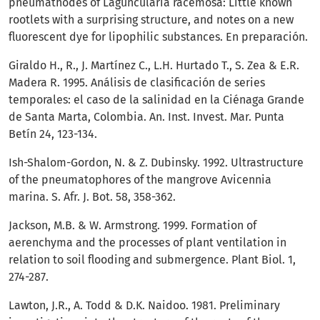
pneumathodes of Laguncularia racemosa: Little known
rootlets with a surprising structure, and notes on a new
fluorescent dye for lipophilic substances. En preparación.
Giraldo H., R., J. Martínez C., L.H. Hurtado T., S. Zea & E.R.
Madera R. 1995. Análisis de clasificación de series
temporales: el caso de la salinidad en la Ciénaga Grande
de Santa Marta, Colombia. An. Inst. Invest. Mar. Punta
Betín 24, 123-134.
Ish-Shalom-Gordon, N. & Z. Dubinsky. 1992. Ultrastructure
of the pneumatophores of the mangrove Avicennia
marina. S. Afr. J. Bot. 58, 358-362.
Jackson, M.B. & W. Armstrong. 1999. Formation of
aerenchyma and the processes of plant ventilation in
relation to soil flooding and submergence. Plant Biol. 1,
274-287.
Lawton, J.R., A. Todd & D.K. Naidoo. 1981. Preliminary