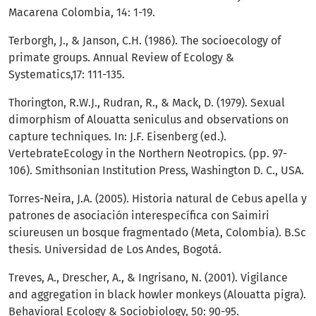
Macarena Colombia, 14: 1-19.
Terborgh, J., & Janson, C.H. (1986). The socioecology of
primate groups. Annual Review of Ecology &
Systematics,17: 111-135.
Thorington, R.W.J., Rudran, R., & Mack, D. (1979). Sexual
dimorphism of Alouatta seniculus and observations on
capture techniques. In: J.F. Eisenberg (ed.).
VertebrateEcology in the Northern Neotropics. (pp. 97-
106). Smithsonian Institution Press, Washington D. C., USA.
Torres-Neira, J.A. (2005). Historia natural de Cebus apella y
patrones de asociación interespecífica con Saimiri
sciureusen un bosque fragmentado (Meta, Colombia). B.Sc
thesis. Universidad de Los Andes, Bogotá.
Treves, A., Drescher, A., & Ingrisano, N. (2001). Vigilance
and aggregation in black howler monkeys (Alouatta pigra).
Behavioral Ecology & Sociobiology, 50: 90-95.