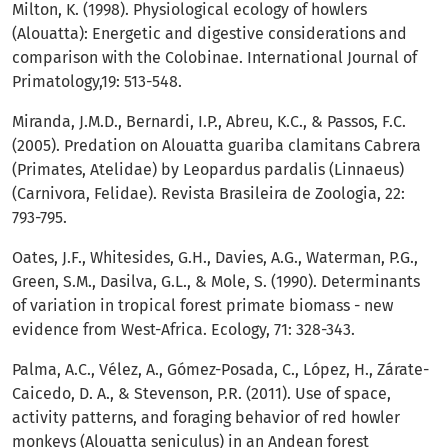
Milton, K. (1998). Physiological ecology of howlers
(Alouatta): Energetic and digestive considerations and
comparison with the Colobinae. International Journal of
Primatology,19: 513-548.
Miranda, J.M.D., Bernardi, I.P., Abreu, K.C., & Passos, F.C.
(2005). Predation on Alouatta guariba clamitans Cabrera
(Primates, Atelidae) by Leopardus pardalis (Linnaeus)
(Carnivora, Felidae). Revista Brasileira de Zoologia, 22:
793-795.
Oates, J.F., Whitesides, G.H., Davies, A.G., Waterman, P.G.,
Green, S.M., Dasilva, G.L., & Mole, S. (1990). Determinants
of variation in tropical forest primate biomass - new
evidence from West-Africa. Ecology, 71: 328-343.
Palma, A.C., Vélez, A., Gómez-Posada, C., López, H., Zárate-
Caicedo, D. A., & Stevenson, P.R. (2011). Use of space,
activity patterns, and foraging behavior of red howler
monkeys (Alouatta seniculus) in an Andean forest