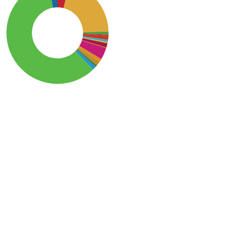
SDG15: Life in Land (59%)
SDG2: Zero hunger (21%)
SDG1: No poverty (4%)