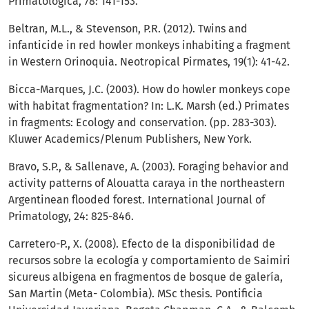
Primatologica, 78: 141-153.
Beltran, M.L., & Stevenson, P.R. (2012). Twins and
infanticide in red howler monkeys inhabiting a fragment
in Western Orinoquia. Neotropical Pirmates, 19(1): 41-42.
Bicca-Marques, J.C. (2003). How do howler monkeys cope
with habitat fragmentation? In: L.K. Marsh (ed.) Primates
in fragments: Ecology and conservation. (pp. 283-303).
Kluwer Academics/Plenum Publishers, New York.
Bravo, S.P., & Sallenave, A. (2003). Foraging behavior and
activity patterns of Alouatta caraya in the northeastern
Argentinean flooded forest. International Journal of
Primatology, 24: 825-846.
Carretero-P., X. (2008). Efecto de la disponibilidad de
recursos sobre la ecología y comportamiento de Saimiri
sicureus albigena en fragmentos de bosque de galería,
San Martin (Meta- Colombia). MSc thesis. Pontificia