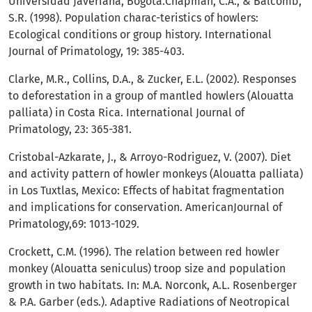
Universidad Javeriana, Bogota.Chapman, C.A., & Balcomb,
S.R. (1998). Population charac-teristics of howlers:
Ecological conditions or group history. International
Journal of Primatology, 19: 385-403.
Clarke, M.R., Collins, D.A., & Zucker, E.L. (2002). Responses
to deforestation in a group of mantled howlers (Alouatta
palliata) in Costa Rica. International Journal of
Primatology, 23: 365-381.
Cristobal-Azkarate, J., & Arroyo-Rodriguez, V. (2007). Diet
and activity pattern of howler monkeys (Alouatta palliata)
in Los Tuxtlas, Mexico: Effects of habitat fragmentation
and implications for conservation. AmericanJournal of
Primatology,69: 1013-1029.
Crockett, C.M. (1996). The relation between red howler
monkey (Alouatta seniculus) troop size and population
growth in two habitats. In: M.A. Norconk, A.L. Rosenberger
& P.A. Garber (eds.). Adaptive Radiations of Neotropical