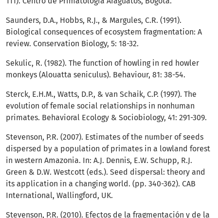
111). Centro de Primatologia Araguatos, Bogotá.
Saunders, D.A., Hobbs, R.J., & Margules, C.R. (1991).
Biological consequences of ecosystem fragmentation: A
review. Conservation Biology, 5: 18-32.
Sekulic, R. (1982). The function of howling in red howler
monkeys (Alouatta seniculus). Behaviour, 81: 38-54.
Sterck, E.H.M., Watts, D.P., & van Schaik, C.P. (1997). The
evolution of female social relationships in nonhuman
primates. Behavioral Ecology & Sociobiology, 41: 291-309.
Stevenson, P.R. (2007). Estimates of the number of seeds
dispersed by a population of primates in a lowland forest
in western Amazonia. In: A.J. Dennis, E.W. Schupp, R.J.
Green & D.W. Westcott (eds.). Seed dispersal: theory and
its application in a changing world. (pp. 340-362). CAB
International, Wallingford, UK.
Stevenson, P.R. (2010). Efectos de la fragmentación y de la