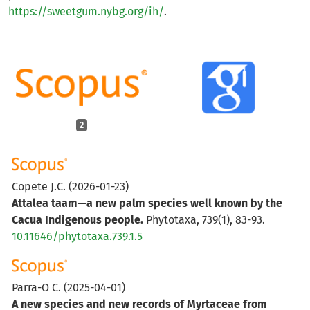
https://sweetgum.nybg.org/ih/
.
2
Copete J.C.
(2026-01-23)
Attalea taam—a new palm species well known by the
Cacua Indigenous people.
Phytotaxa, 739(1), 83-93.
10.11646/phytotaxa.739.1.5
Parra-O C.
(2025-04-01)
A new species and new records of Myrtaceae from