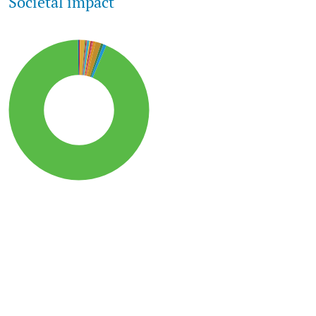
Societal impact
SDG15: Life in Land (93%)
SDG12: Responsible
consumption and