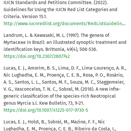
IUCN Standards and Petitions Committee. (2022).
Guidelines for Using the IUCN Red List Categories and
Criteria. Version 15.1.
http://www.iucnredlist.org/documents/RedListGuidelines.pdf
Landrum, L. & Kawasaki, M. L. (1997). The genera of
Myrtaceae in Brazil: an illustrated synoptic treatment and
identification keys. Brittonia, 49(4), 508-536.
https://doi.org/10.2307/2807742
Lucas, E. J., Amorim, B. S., Lima, D. F., Lima-Lourenço, A. R.,
Nic Lughadha, E. M., Proença, C. E. B., Rosa, P. O., Rosário,
A. S., Santos, L. L., Santos, M. F., Souza, M. C., Staggemeier,
V. G., Vasconcelos, T. N. C., Sobral, M. (2018). A new infra-
generic classification of the species-rich Neotropical
genus Myrcia s.l. Kew Bulletin, 73, 9-21.
https://doi.org/10.1007/s1225-017-9730-5
Lucas, E. J., Holst, B., Sobral, M., Mazine, F. F., Nic
Lughadha, E. M., Proença, C. E. B., Ribeiro da Costa, I.,