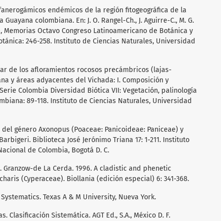
 fanerogámicos endémicos de la región fitogeográfica de la
Guayana colombiana. En: J. O. Rangel-Ch., J. Aguirre-C., M. G.
.), Memorias Octavo Congreso Latinoamericano de Botánica y
nica: 246-258. Instituto de Ciencias Naturales, Universidad
lar de los afloramientos rocosos precámbricos (lajas-
na y áreas adyacentes del Vichada: I. Composición y
, Serie Colombia Diversidad Biótica VII: Vegetación, palinología
biana: 89-118. Instituto de Ciencias Naturales, Universidad
a del género Axonopus (Poaceae: Panicoideae: Paniceae) y
arbigeri. Biblioteca José Jerónimo Triana 17: 1-211. Instituto
Nacional de Colombia, Bogotá D. C.
I. Granzow-de La Cerda. 1996. A cladistic and phenetic
charis (Cyperaceae). Biollania (edición especial) 6: 341-368.
s Systematics. Texas A & M University, Nueva York.
s. Clasificación Sistemática. AGT Ed., S.A., México D. F.