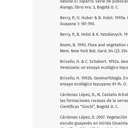
natural El Tuparro. Serie de public
Arango, libro nro. 3, Bogotá D. C.
Berry, P., O. Huber & B. Holst. 1995a
Guayana 1: 161-190.
Berry, P., B. Holst & K. Yatskievych. 
Boom, B. 1990. Flora and vegetation 
Mem. New York Bot. Gard. 64 (2): 254
Briceño, H. & C. Schubert. 1992a. Ge
Venezuela: un ensayo ecológico tepu
Briceño, H. 1992b. Geomorfología. E
ensayo ecológico tepuyano: 61-74. O.
Cárdenas López, D., N. Castaño Arbol
las formaciones rocosas de la serran
Científicas “Sinchi”, Bogotá D. C.
Cárdenas López, D. 2007. Vegetación y
escudo guayanés en Inírida (Guainía,