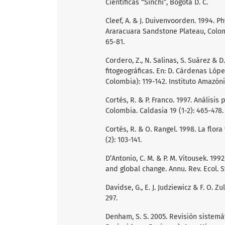
Científicas “Sinchi”, Bogotá D. C.
Cleef, A. & J. Duivenvoorden. 1994. 
Araracuara Sandstone Plateau, Colom
65-81.
Cordero, Z., N. Salinas, S. Suárez & 
fitogeográficas. En: D. Cárdenas Lópe
Colombia): 119-142. Instituto Amazóni
Cortés, R. & P. Franco. 1997. Análisis
Colombia. Caldasia 19 (1-2): 465-478.
Cortés, R. & O. Rangel. 1998. La flor
(2): 103-141.
D’Antonio, C. M. & P. M. Vitousek. 199
and global change. Annu. Rev. Ecol. Sy
Davidse, G., E. J. Judziewicz & F. O. 
297.
Denham, S. S. 2005. Revisión siste