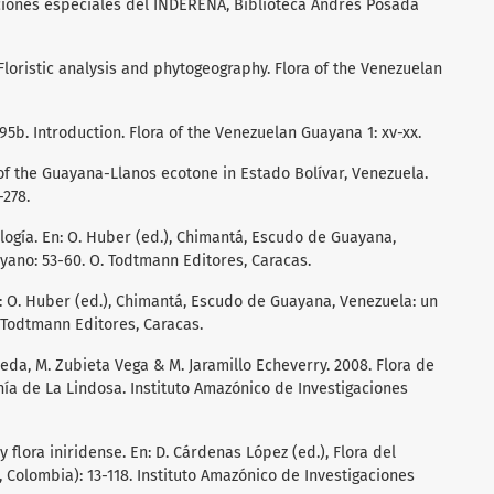
aciones especiales del INDERENA, Biblioteca Andrés Posada
. Floristic analysis and phytogeography. Flora of the Venezuelan
1995b. Introduction. Flora of the Venezuelan Guayana 1: xv-xx.
of the Guayana-Llanos ecotone in Estado Bolívar, Venezuela.
-278.
ología. En: O. Huber (ed.), Chimantá, Escudo de Guayana,
yano: 53-60. O. Todtmann Editores, Caracas.
n: O. Huber (ed.), Chimantá, Escudo de Guayana, Venezuela: un
 Todtmann Editores, Caracas.
eda, M. Zubieta Vega & M. Jaramillo Echeverry. 2008. Flora de
ía de La Lindosa. Instituto Amazónico de Investigaciones
 flora iniridense. En: D. Cárdenas López (ed.), Flora del
 Colombia): 13-118. Instituto Amazónico de Investigaciones