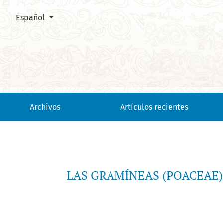
Cambiar el idioma. El actual es:
Español
LAS GRAMÍNEAS (POACEAE) DE LA GUAYANA COLOMBIANA: ANÁ
Archivos
Artículos recientes
LAS GRAMÍNEAS (POACEAE)