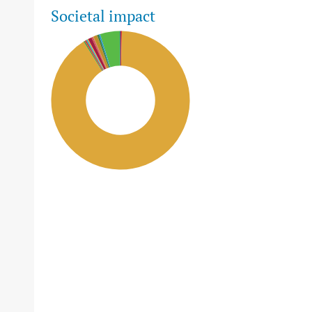
Societal impact
SDG2: Zero hunger (91%)
SDG15: Life in Land (5%)
SDG12: Responsible