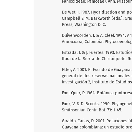
Panicoideae: Paniceae). Ann. Missouri
De Wet, J. 1987. Hydridization and pol
Campbell & M. Barkworth (eds.), Gras
Press, Washington D. C.
Duivenvoorden, J. & A. Cleef. 1994.
Araracuara, Colombia. Phytocoenologi
Estrada, J. & J. Fuertes. 1993. Estud
flora de la Sierra de Chiribiquete. Re
Etter, A. 2001. El Escudo de Guayana.
general de dos reservas nacionales 
Investigación 2, Instituto de Estudio
Font Quer, P. 1964. Botánica pintores
Funk, V. & D. Brooks. 1990. Phylogene
Smithsonian Contr. Bot. 73: 1-45.
Giraldo-Cañas, D. 2001. Relaciones fi
Guayana colombiana: un estudio prelim