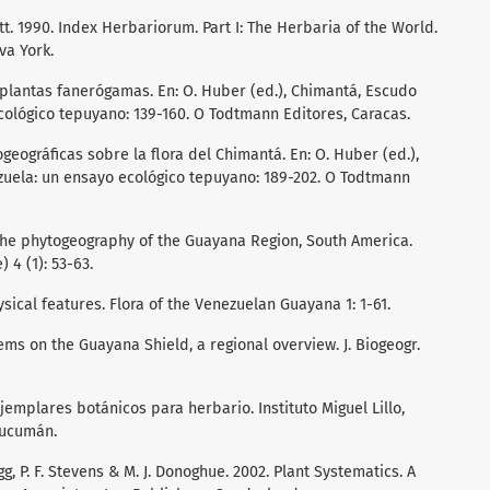
tt. 1990. Index Herbariorum. Part I: The Herbaria of the World.
va York.
y plantas fanerógamas. En: O. Huber (ed.), Chimantá, Escudo
ológico tepuyano: 139-160. O Todtmann Editores, Caracas.
geográficas sobre la flora del Chimantá. En: O. Huber (ed.),
uela: un ensayo ecológico tepuyano: 189-202. O Todtmann
the phytogeography of the Guayana Region, South America.
 4 (1): 53-63.
sical features. Flora of the Venezuelan Guayana 1: 1-61.
ms on the Guayana Shield, a regional overview. J. Biogeogr.
ejemplares botánicos para herbario. Instituto Miguel Lillo,
Tucumán.
ogg, P. F. Stevens & M. J. Donoghue. 2002. Plant Systematics. A