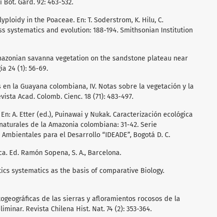
 Bot. Gard. 92: 463-532.
yploidy in the Poaceae. En: T. Soderstrom, K. Hilu, C.
s systematics and evolution: 188-194. Smithsonian Institution
 Amazonian savanna vegetation on the sandstone plateau near
a 24 (1): 56-69.
ios en la Guayana colombiana, IV. Notas sobre la vegetación y la
vista Acad. Colomb. Cienc. 18 (71): 483-497.
 En: A. Etter (ed.), Puinawai y Nukak. Caracterización ecológica
naturales de la Amazonia colombiana: 31-42. Serie
s Ambientales para el Desarrollo “IDEADE”, Bogotá D. C.
ca. Ed. Ramón Sopena, S. A., Barcelona.
tics systematics as the basis of comparative Biology.
togeográficas de las sierras y afloramientos rocosos de la
inar. Revista Chilena Hist. Nat. 74 (2): 353-364.