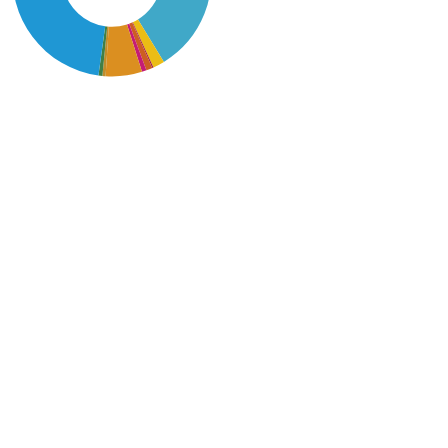
SDG14: Life below water
(44%)
SDG6: Clean water and
sanitation (35%)
SDG11: Sustainable cities
and communities (6%)