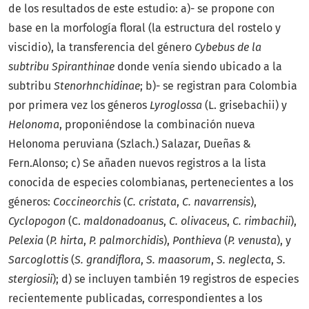
de los resultados de este estudio: a)- se propone con
base en la morfología floral (la estructura del rostelo y
viscidio), la transferencia del género
Cybebus de la
subtribu Spiranthinae
donde venía siendo ubicado a la
subtribu
Stenorhnchidinae
; b)- se registran para Colombia
por primera vez los géneros
Lyroglossa
(L. grisebachii) y
Helonoma
, proponiéndose la combinación nueva
Helonoma peruviana (Szlach.) Salazar, Dueñas &
Fern.Alonso; c) Se añaden nuevos registros a la lista
conocida de especies colombianas, pertenecientes a los
géneros:
Coccineorchis
(
C. cristata
,
C. navarrensis
),
Cyclopogon
(C.
maldonadoanus
,
C. olivaceus
,
C. rimbachii
),
Pelexia
(
P. hirta
,
P. palmorchidis
),
Ponthieva
(
P. venusta
), y
Sarcoglottis
(
S. grandiflora
,
S.
maasorum
,
S. neglecta
,
S.
stergiosii
); d) se incluyen también 19 registros de especies
recientemente publicadas, correspondientes a los