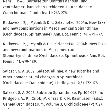
Renz, J. 1948. Beiträge zur Kenntnis der süd- und
zentralameri-kanischen Orchideen. I. Orchidaceae-
Cranichidinae. Candollea 11: 243-276.
Rutkowski, P., J. Mytnik & D. L. Szlachetko. 2004a. New Taxa
and new combinations in Mesoamerican Spiranthinae
(Orchidaceae, Spirantheae). Ann. Bot. Fennici 41: 471-477.
Rutkowski, P., J. Mytnik & D. L. Szlachetko. 2004b. New Taxa
and new combinations in Mesoamerican
Stenorrhynchidinae (Orchidaceae, Spirantheae). Ann. Bot.
Fennici 41: 479-489.
Salazar, G. A. 2002. Galeottiellinae, a new subtribe and
other nomenclatural changes in Spiranthinae
(Orchidaceae: Cranichideae). Lindleyana 17(3): 172-176.
Salazar, G. A. 2003. Subtribu Spiranthinae. Pp 164-278. In:
Pridgeon, A., P.J. Cribb, M. Chase & F. N. Rasmussen (Eds.).
Genera Orchidacearum, Volume 3, Orchidoideae (Part 2).