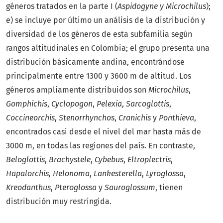
géneros tratados en la parte I (
Aspidogyne y Microchilus
);
e) se incluye por último un análisis de la distribución y
diversidad de los géneros de esta subfamilia según
rangos altitudinales en Colombia; el grupo presenta una
distribución básicamente andina, encontrándose
principalmente entre 1300 y 3600 m de altitud. Los
géneros ampliamente distribuidos son
Microchilus
,
Gomphichis
,
Cyclopogon
,
Pelexia
,
Sarcoglottis
,
Coccineorchis
,
Stenorrhynchos
,
Cranichis
y
Ponthieva
,
encontrados casi desde el nivel del mar hasta más de
3000 m, en todas las regiones del país. En contraste,
Beloglottis
,
Brachystele
,
Cybebus
,
Eltroplectris
,
Hapalorchis,
Helonoma
,
Lankesterella
,
Lyroglossa
,
Kreodanthus
,
Pteroglossa
y
Sauroglossum
, tienen
distribución muy restringida.