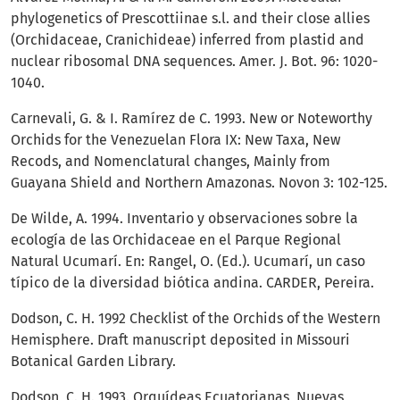
phylogenetics of Prescottiinae s.l. and their close allies
(Orchidaceae, Cranichideae) inferred from plastid and
nuclear ribosomal DNA sequences. Amer. J. Bot. 96: 1020-
1040.
Carnevali, G. & I. Ramírez de C. 1993. New or Noteworthy
Orchids for the Venezuelan Flora IX: New Taxa, New
Recods, and Nomenclatural changes, Mainly from
Guayana Shield and Northern Amazonas. Novon 3: 102-125.
De Wilde, A. 1994. Inventario y observaciones sobre la
ecología de las Orchidaceae en el Parque Regional
Natural Ucumarí. En: Rangel, O. (Ed.). Ucumarí, un caso
típico de la diversidad biótica andina. CARDER, Pereira.
Dodson, C. H. 1992 Checklist of the Orchids of the Western
Hemisphere. Draft manuscript deposited in Missouri
Botanical Garden Library.
Dodson, C. H. 1993. Orquídeas Ecuatorianas, Nuevas