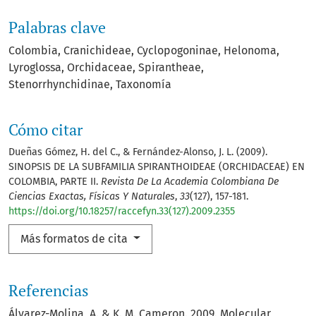
Palabras clave
Colombia
Cranichideae
Cyclopogoninae
Helonoma
Lyroglossa
Orchidaceae
Spirantheae
Stenorrhynchidinae
Taxonomía
Cómo citar
Dueñas Gómez, H. del C., & Fernández-Alonso, J. L. (2009).
SINOPSIS DE LA SUBFAMILIA SPIRANTHOIDEAE (ORCHIDACEAE) EN
COLOMBIA, PARTE II.
Revista De La Academia Colombiana De
Ciencias Exactas, Físicas Y Naturales
,
33
(127), 157-181.
https://doi.org/10.18257/raccefyn.33(127).2009.2355
Más formatos de cita
Referencias
Álvarez-Molina, A. & K. M. Cameron. 2009. Molecular