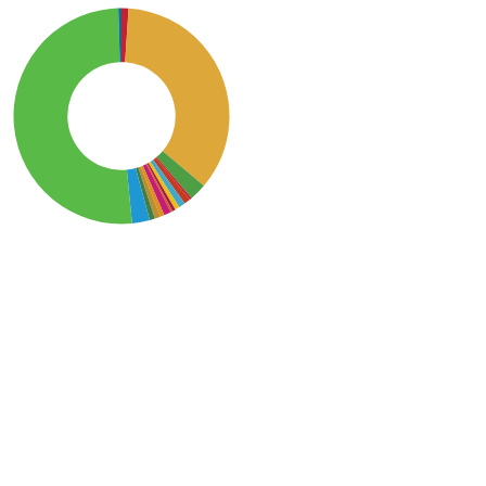
SDG15: Life in Land (51%)
SDG2: Zero hunger (35%)
SDG14: Life below water
(3%)