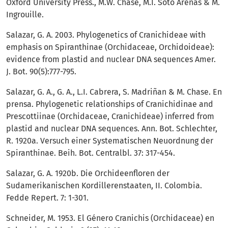
Oxford University Press., M.W. Chase, M.I. Soto Arenas & M.
Ingrouille.
Salazar, G. A. 2003. Phylogenetics of Cranichideae with
emphasis on Spiranthinae (Orchidaceae, Orchidoideae):
evidence from plastid and nuclear DNA sequences Amer.
J. Bot. 90(5):777-795.
Salazar, G. A., G. A., L.I. Cabrera, S. Madriñan & M. Chase. En
prensa. Phylogenetic relationships of Cranichidinae and
Prescottiinae (Orchidaceae, Cranichideae) inferred from
plastid and nuclear DNA sequences. Ann. Bot. Schlechter,
R. 1920a. Versuch einer Systematischen Neuordnung der
Spiranthinae. Beih. Bot. Centralbl. 37: 317-454.
Salazar, G. A. 1920b. Die Orchideenfloren der
Sudamerikanischen Kordillerenstaaten, II. Colombia.
Fedde Repert. 7: 1-301.
Schneider, M. 1953. El Género Cranichis (Orchidaceae) en