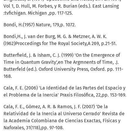
Vol 1, D. Hull, M. Forbes, y R. Burian (eds.). East Lansing
:tvfichigan. Michigan ,pp. 117-125.
Bondi, H.(1957) Nature, 179,p. 1072.
Bondi,H., J. van der Burg, M. G. & Metzner, A. W. K.
(l962)Proccedings for The Royal Soci­ety,A 269, p.21-51.
Butterfield, J. & Isham, C. J. (1999) 'On the Emergence of
Time in Quantum Gravity',en The Ar­gmnents of Time, .J.
Butterfeld (ed.). Oxford Univer­sity Press, Oxford. pp. 111-
168.
Cala, F. E. (2006) 'La Identidad de las Partes del Espacio y
el Problema de la Inercia' Praxis Filosófica, 22,pp. 153-169.
Cala, F. E., Gómez, A. R. & Ramos, J. F. (2007) 'De la
Relatividad de la Inercia al Univer­so Cerrado' Revista de
la Academia Colombiana de Ciencias Exactas, Físicas y
Naforales, 31(118),pp. 97-108.