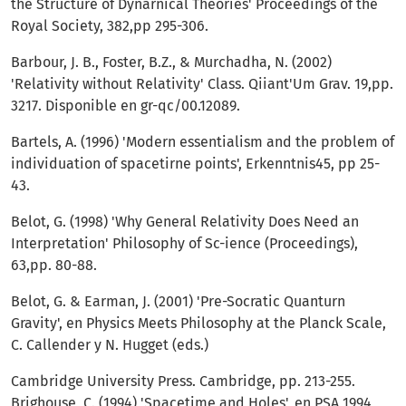
the Structure of Dynarnical Theories' Proceedings of the
Royal Society, 382,pp 295-306.
Barbour, J. B., Foster, B.Z., & Murchadha, N. (2002)
'Relativity without Relativity' Class. Qiian­t'Um Grav. 19,pp.
3217. Disponible en gr-qc/00.12089.
Bartels, A. (1996) 'Modern essentialism and the problem of
individuation of spacetirne points', Erken­ntnis45, pp 25-
43.
Belot, G. (1998) 'Why General Relativity Does Need an
Interpretation' Philosophy of Sc-ience (Proceed­ings),
63,pp. 80-88.
Belot, G. & Earman, J. (2001) 'Pre-Socratic Quanturn
Gravity', en Physics Meets Philosophy at the Planck Scale,
C. Callender y N. Hugget (eds.)
Cambridge University Press. Cambridge, pp. 213-255.
Brighouse, C. (1994) 'Spacetime and Holes', en PSA 1994,