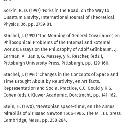
Sorkin, R. D. (1997) 'Forks in the Road, on the Way to
Quantum Gravity', International Joumal of Theoretical
Physics, 36, pp. 2759-81.
Stachel, J. (1993) 'The Meaning of General Covari­ance', en
Philosophical Problems of the Intemal and Extemal
Worlds: Essays on the Philosophy of Adolf Grünbaum, .J.
Earman, A . .Janis, G. Massey, y N. Rescher, (eds.),
Pittsburgh University Press. Pitts­burgh, pp. 129-160.
Stachel, J. (1994) 'Changes in the Concepts of Space and
Time Brought About by Relativity', en Arti­facts.
Representation and Social Practice, C.C. Gould y R.S.
Cohen (eds.). Kluwer Academic. Dorclrecht, pp. 141-162.
Stein, H. (1970), 'Newtonian space-time', en The Annus
Mirabilis of Sir Isaac Newton 1666-1966. The M .. I.T. press.
Cambridge, Mass., pp. 258-284.