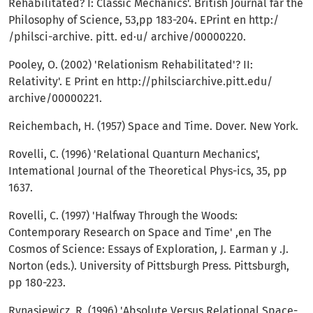
Rehabilitated? I: Classic Mechanics'. British Journal far the
Philosophy of Science, 53,pp 183-204. EPrint en http:/
/philsci-archive. pitt. ed·u/ archive/00000220.
Pooley, O. (2002) 'Relationism Rehabilitat­ed'? II:
Relativity'. E Print en http://philsci­archive.pitt.edu/
archive/00000221.
Reichembach, H. (1957) Space and Time. Dover. New York.
Rovelli, C. (1996) 'Relational Quanturn Me­chanics',
Intemational Journal of the Theoretical Phys-ics, 35, pp
1637.
Rovelli, C. (1997) 'Halfway Through the Woods:
Contemporary Research on Space and Time' ,en The
Cosmos of Science: Essays of Exploration, J. Earman y .J.
Norton (eds.). University of Pittsburgh Press. Pittsburgh,
pp 180-223.
Rynasiewicz, R. (1996) 'Absolute Versus Relation­al Space-