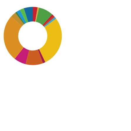
SDG7: Affordable and
clean energy (28%)
SDG11: Sustainable cities
and communities (26%)