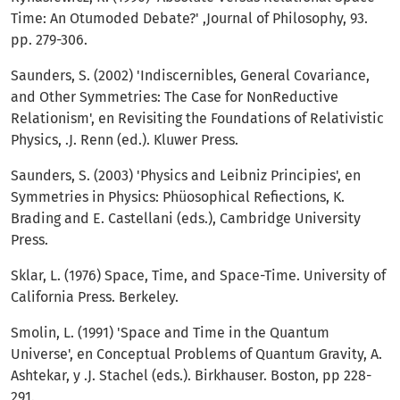
Time: An Otumoded Debate?' ,Journal of Philosophy, 93.
pp. 279-306.
Saunders, S. (2002) 'Indiscernibles, General Co­variance,
and Other Symmetries: The Case for Non­Reductive
Relationism', en Revisiting the Foundations of Relativistic
Physics, .J. Renn (ed.). Kluwer Press.
Saunders, S. (2003) 'Physics and Leibniz Princi­pies', en
Symmetries in Physics: Phüosophical Refiec­tions, K.
Brading and E. Castellani (eds.), Cambridge University
Press.
Sklar, L. (1976) Space, Time, and Space-Time. Uni­versity of
California Press. Berkeley.
Smolin, L. (1991) 'Space and Time in the Quan­tum
Universe', en Conceptual Problems of Quantum Gravity, A.
Ashtekar, y .J. Stachel (eds.). Birkhauser. Boston, pp 228-
291.