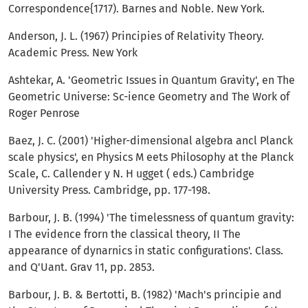
Correspondence{1717). Barnes and Noble. New York.
Anderson, J. L. (1967) Principies of Relativity The­ory.
Academic Press. New York
Ashtekar, A. 'Geometric Issues in Quantum Grav­ity', en The
Geometric Universe: Sc-ience Geometry and The Work of
Roger Penrose
Baez, J. C. (2001) 'Higher-dimensional algebra ancl Planck
scale physics', en Physics M eets Philosophy at the Planck
Scale, C. Callender y N. H ugget ( eds.) Cambridge
University Press. Cambridge, pp. 177-198.
Barbour, J. B. (1994) 'The timelessness of quantum gravity:
I The evidence frorn the classical theory, II The
appearance of dynarnics in static configurations'. Class.
and Q'Uant. Grav 11, pp. 2853.
Barbour, J. B. & Bertotti, B. (1982) 'Mach's principie and