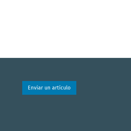
SDG6: Clean water and
sanitation (5%)
Enviar un artículo