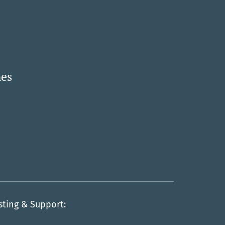
nes
sting & Support: