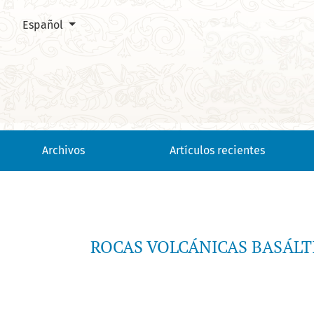
Cambiar el idioma. El actual es:
Español
ROCAS VOLCÁNICAS BASÁLTICAS EN LA REGIÓN DE LURUACO. 
Archivos
Artículos recientes
ROCAS VOLCÁNICAS BASÁLT