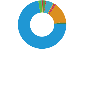
SDG14: Life below water
(73%)
SDG11: Sustainable cities
and communities (14%)