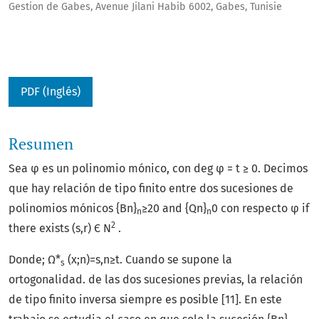
Gestion de Gabes, Avenue Jilani Habib 6002, Gabes, Tunisie
PDF (Inglés)
Resumen
Sea φ es un polinomio mónico, con deg φ = t ≥ 0. Decimos
que hay relación de tipo finito entre dos sucesiones de
polinomios mónicos {Bn}
≥20 and {Qn}
0 con respecto φ if
n
n
2
there exists (s,r) Є N
.
Donde; Ω*
(x;n)=s,n≥t. Cuando se supone la
s
ortogonalidad. de las dos sucesiones previas, la relación
de tipo finito inversa siempre es posible [11]. En este