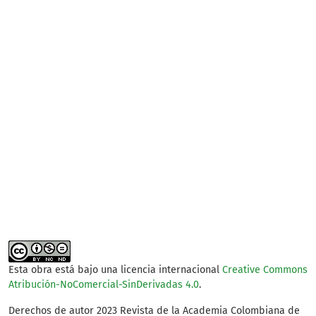
SDG3: Good health and
well-being (35%)
SDG10: Reduced
inequalities (14%)
SDG16: Peace, Justice
and strong institutions
(7%)
Esta obra está bajo una licencia internacional
Creative Commons
Atribución-NoComercial-SinDerivadas 4.0
.
Derechos de autor 2023 Revista de la Academia Colombiana de