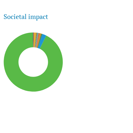
Societal impact
SDG15: Life in Land (93%)