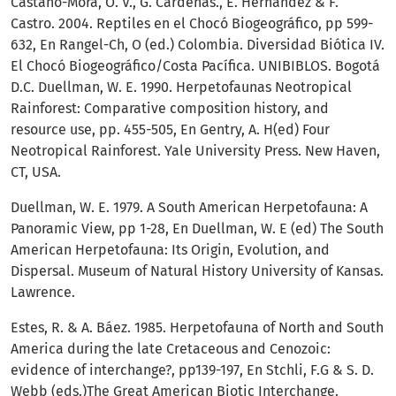
Castaño-Mora, O. V., G. Cárdenas., E. Hernández & F.
Castro. 2004. Reptiles en el Chocó Biogeográfico, pp 599-
632, En Rangel-Ch, O (ed.) Colombia. Diversidad Biótica IV.
El Chocó Biogeográfico/Costa Pacífica. UNIBIBLOS. Bogotá
D.C. Duellman, W. E. 1990. Herpetofaunas Neotropical
Rainforest: Comparative composition history, and
resource use, pp. 455-505, En Gentry, A. H(ed) Four
Neotropical Rainforest. Yale University Press. New Haven,
CT, USA.
Duellman, W. E. 1979. A South American Herpetofauna: A
Panoramic View, pp 1-28, En Duellman, W. E (ed) The South
American Herpetofauna: Its Origin, Evolution, and
Dispersal. Museum of Natural History University of Kansas.
Lawrence.
Estes, R. & A. Báez. 1985. Herpetofauna of North and South
America during the late Cretaceous and Cenozoic:
evidence of interchange?, pp139-197, En Stchli, F.G & S. D.
Webb (eds.)The Great American Biotic Interchange.