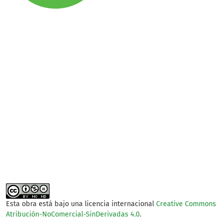
SDG15: Life in Land (76%)
SDG2: Zero hunger (15%)
SDG12: Responsible
consumption and
production (2%)
Esta obra está bajo una licencia internacional
Creative Commons
Atribución-NoComercial-SinDerivadas 4.0
.