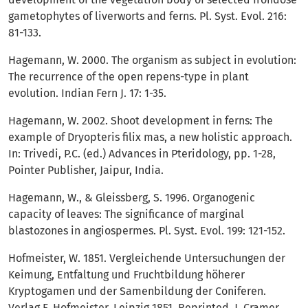
gametophytes of liverworts and ferns. Pl. Syst. Evol. 216:
81-133.
Hagemann, W. 2000. The organism as subject in evolution:
The recurrence of the open repens-type in plant
evolution. Indian Fern J. 17: 1-35.
Hagemann, W. 2002. Shoot development in ferns: The
example of Dryopteris filix mas, a new holistic approach.
In: Trivedi, P.C. (ed.) Advances in Pteridology, pp. 1-28,
Pointer Publisher, Jaipur, India.
Hagemann, W., & Gleissberg, S. 1996. Organogenic
capacity of leaves: The significance of marginal
blastozones in angiospermes. Pl. Syst. Evol. 199: 121-152.
Hofmeister, W. 1851. Vergleichende Untersuchungen der
Keimung, Entfaltung und Fruchtbildung höherer
Kryptogamen und der Samenbildung der Coniferen.
Verlag F. Hofmeister, Leipzig 1851, Reprinted. J. Cramer,