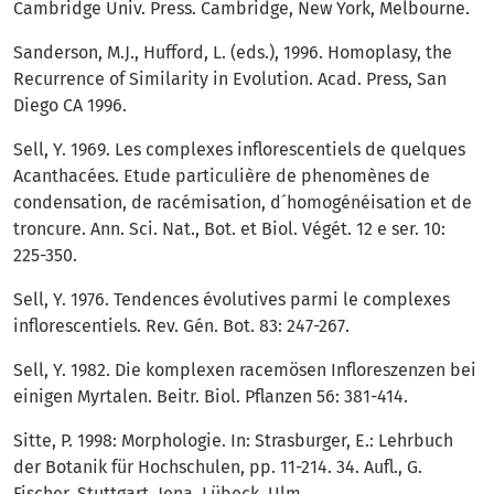
Cambridge Univ. Press. Cambridge, New York, Melbourne.
Sanderson, M.J., Hufford, L. (eds.), 1996. Homoplasy, the
Recurrence of Similarity in Evolution. Acad. Press, San
Diego CA 1996.
Sell, Y. 1969. Les complexes inflorescentiels de quelques
Acanthacées. Etude particulière de phenomènes de
condensation, de racémisation, d´homogénéisation et de
troncure. Ann. Sci. Nat., Bot. et Biol. Végét. 12 e ser. 10:
225-350.
Sell, Y. 1976. Tendences évolutives parmi le complexes
inflorescentiels. Rev. Gén. Bot. 83: 247-267.
Sell, Y. 1982. Die komplexen racemösen Infloreszenzen bei
einigen Myrtalen. Beitr. Biol. Pflanzen 56: 381-414.
Sitte, P. 1998: Morphologie. In: Strasburger, E.: Lehrbuch
der Botanik für Hochschulen, pp. 11-214. 34. Aufl., G.
Fischer, Stuttgart, Jena, Lübeck, Ulm.