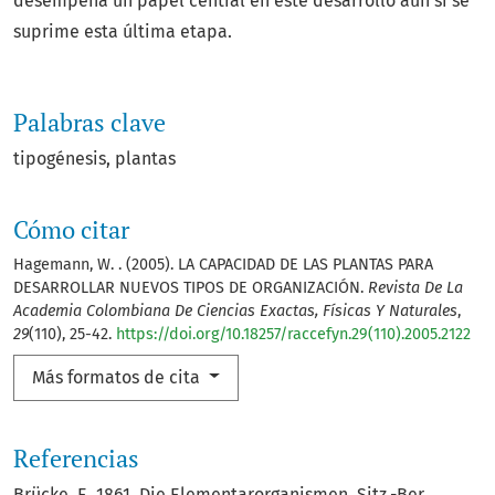
desempeña un papel central en este desarrollo aun si se
suprime esta última etapa.
Palabras clave
tipogénesis
plantas
Cómo citar
Hagemann, W. . (2005). LA CAPACIDAD DE LAS PLANTAS PARA
DESARROLLAR NUEVOS TIPOS DE ORGANIZACIÓN.
Revista De La
Academia Colombiana De Ciencias Exactas, Físicas Y Naturales
,
29
(110), 25-42.
https://doi.org/10.18257/raccefyn.29(110).2005.2122
Más formatos de cita
Referencias
Brücke, E. 1861. Die Elementarorganismen. Sitz.-Ber.