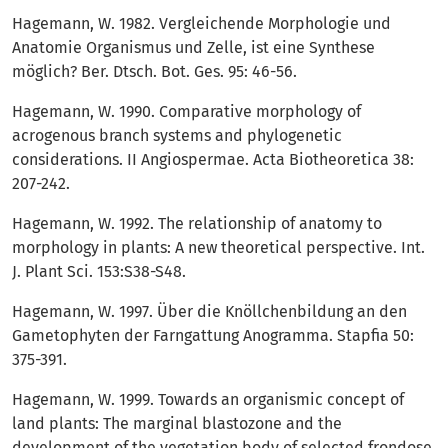
Hagemann, W. 1982. Vergleichende Morphologie und
Anatomie Organismus und Zelle, ist eine Synthese
möglich? Ber. Dtsch. Bot. Ges. 95: 46-56.
Hagemann, W. 1990. Comparative morphology of
acrogenous branch systems and phylogenetic
considerations. II Angiospermae. Acta Biotheoretica 38:
207-242.
Hagemann, W. 1992. The relationship of anatomy to
morphology in plants: A new theoretical perspective. Int.
J. Plant Sci. 153:S38-S48.
Hagemann, W. 1997. Über die Knöllchenbildung an den
Gametophyten der Farngattung Anogramma. Stapfia 50:
375-391.
Hagemann, W. 1999. Towards an organismic concept of
land plants: The marginal blastozone and the
development of the vegetation body of selected frondose