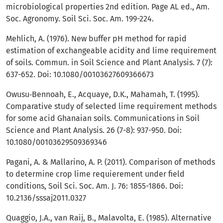
microbiological properties 2nd edition. Page AL ed., Am.
Soc. Agronomy. Soil Sci. Soc. Am. 199-224.
Mehlich, A. (1976). New buffer pH method for rapid
estimation of exchangeable acidity and lime requirement
of soils. Commun. in Soil Science and Plant Analysis. 7 (7):
637-652. Doi: 10.1080/00103627609366673
Owusu‐Bennoah, E., Acquaye, D.K., Mahamah, T. (1995).
Comparative study of selected lime requirement methods
for some acid Ghanaian soils. Communications in Soil
Science and Plant Analysis. 26 (7-8): 937-950. Doi:
10.1080/00103629509369346
Pagani, A. & Mallarino, A. P. (2011). Comparison of methods
to determine crop lime requierement under field
conditions, Soil Sci. Soc. Am. J. 76: 1855-1866. Doi:
10.2136/sssaj2011.0327
Quaggio, J.A., van Raij, B., Malavolta, E. (1985). Alternative