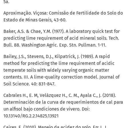
5a.
Aproximação. Viçosa: Comissão de Fertilidade do Solo do
Estado de Minas Gerais, 43-60.
Baker, A.S. & Chae, Y.M. (1977). A laboratory quick test for
predicting lime requirement of acid mineral soils. Tech.
Bull. 88. Washington Agric. Exp. Stn. Pullman. 1-11.
Bailey, J.S., Stevens, D.J., Kilpatrick, J. (1989). A rapid
method for predicting the lime requirement of acidic
temperate soils with widely varying organic matter
contents. III. A lime-quality correction model. Journal of
Soil Science. 40: 831-847.
Cabrales H., E. M, Velázquez H., C. M., Ayala C., J. (2018).
Determinación de la curva de requerimientos de cal para
un alfisol bajo condiciones de vivero. Doi:
10.13140/RG.2.2.14825.13921
Caires, E. (2010). Manejo da acidez do solo. En: L. I.