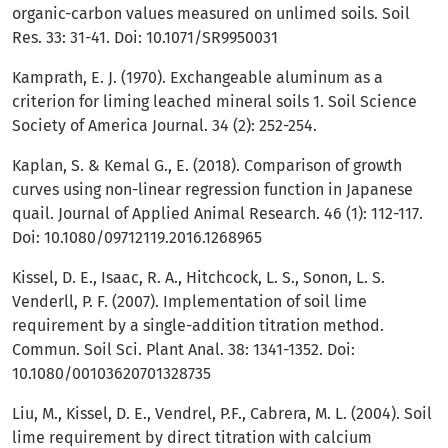
organic-carbon values measured on unlimed soils. Soil
Res. 33: 31-41. Doi: 10.1071/SR9950031
Kamprath, E. J. (1970). Exchangeable aluminum as a
criterion for liming leached mineral soils 1. Soil Science
Society of America Journal. 34 (2): 252-254.
Kaplan, S. & Kemal G., E. (2018). Comparison of growth
curves using non-linear regression function in Japanese
quail. Journal of Applied Animal Research. 46 (1): 112-117.
Doi: 10.1080/09712119.2016.1268965
Kissel, D. E., Isaac, R. A., Hitchcock, L. S., Sonon, L. S.
Venderll, P. F. (2007). Implementation of soil lime
requirement by a single-addition titration method.
Commun. Soil Sci. Plant Anal. 38: 1341-1352. Doi:
10.1080/00103620701328735
Liu, M., Kissel, D. E., Vendrel, P.F., Cabrera, M. L. (2004). Soil
lime requirement by direct titration with calcium