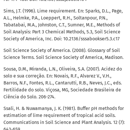
Sims, J.T. (1996). Lime requirement. En: Sparks, D.L., Page,
A.L., Helmke, P.A., Loeppert, R.H., Soltanpour, P.N.,
Tabatabai, M.A., Johnston, C.T., Sumner, M.E., Methods of
Soil Analysis: Part 3 Chemical Methods, 5.3, Soil Science
Society of America, Inc. Doi: 10.2136/sssabookser5.3.c17
Soil Science Society of America. (2008). Glossary of Soil
Science Terms. Soil Science Society of America, Madison.
Sousa, D.M., Miranda, L.N., Oliveira, S.A. (2007). Acidez do
solo e sua correção. En: Novais, R.F., Alvarez V., V.H.,
Barros, N.F., Fontes, R.L., Cantarutti, R.B., Neves, J.C., eds.
Fertilidade do solo. Viçosa, MG, Sociedade Brasileira de
Ciência do Solo. 206-274.
Ssali, H. & Nuwamanya, J. K. (1981). Buffer pH methods for
estimation of lime requirement of tropical acid soils.
Communications in Soil Science and Plant Analysis. 12 (7):
643-659.