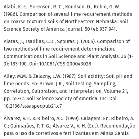
Alabi, K. E., Sorensen, R. C., Knudsen, D., Rehm, G. W.
(1986). Comparison of several lime requirement methods
on coarse‐textured soils of Northeastern Nebraska. Soil
Science Society of America Journal. 50 (4): 937-941.
Alatas, J., Tsadilas, C.D., Sgouras, J. (2005). Comparison of
two methods of lime requirement determination.
Communications in Soil Science and Plant Analysis. 36 (1-
3): 183-190. Doi: 10.1081/CSS-200043028
Alley, M.M. & Zelazny, L.W. (1987). Soil acidity: Soil pH and
lime needs. En: Brown, J.R., Soil Testing: Sampling,
Correlation, Calibration, and Interpretation, Volume 21,
pp. 65-72. Soil Science Society of America, Inc. Doi:
10.2136/sssaspecpub21.c7
Álvarez, V.H. & Ribeiro, A.C. (1999). Calagem. En: Ribeiro, A.
C.; Guimarães, P. T. G.; Álvarez V., V. H. (Ed.). Recomendação
para o uso de corretivos e fertilizantes em Minas Gerais: