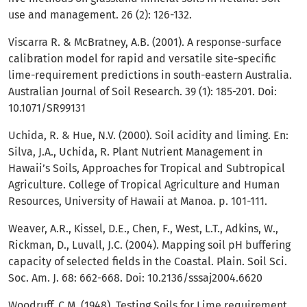
use and management. 26 (2): 126-132.
Viscarra R. & McBratney, A.B. (2001). A response-surface
calibration model for rapid and versatile site-specific
lime-requirement predictions in south-eastern Australia.
Australian Journal of Soil Research. 39 (1): 185-201. Doi:
10.1071/SR99131
Uchida, R. & Hue, N.V. (2000). Soil acidity and liming. En:
Silva, J.A., Uchida, R. Plant Nutrient Management in
Hawaii’s Soils, Approaches for Tropical and Subtropical
Agriculture. College of Tropical Agriculture and Human
Resources, University of Hawaii at Manoa. p. 101-111.
Weaver, A.R., Kissel, D.E., Chen, F., West, L.T., Adkins, W.,
Rickman, D., Luvall, J.C. (2004). Mapping soil pH buffering
capacity of selected fields in the Coastal. Plain. Soil Sci.
Soc. Am. J. 68: 662-668. Doi: 10.2136/sssaj2004.6620
Woodruff, C.M. (1948). Testing Soils for Lime requirement