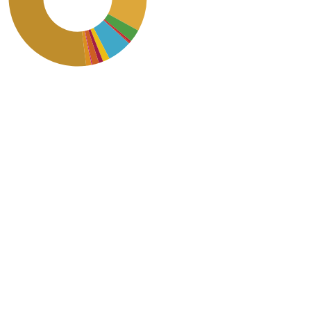
SDG12: Responsible
consumption and
production (35%)
SDG2: Zero hunger (33%)
SDG15: Life in Land (12%)