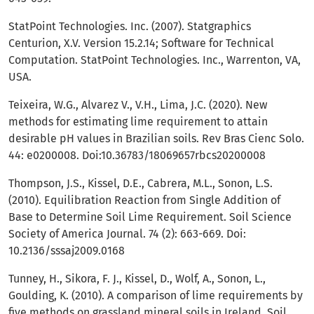
StatPoint Technologies. Inc. (2007). Statgraphics
Centurion, X.V. Version 15.2.14; Software for Technical
Computation. StatPoint Technologies. Inc., Warrenton, VA,
USA.
Teixeira, W.G., Alvarez V., V.H., Lima, J.C. (2020). New
methods for estimating lime requirement to attain
desirable pH values in Brazilian soils. Rev Bras Cienc Solo.
44: e0200008. Doi:10.36783/18069657rbcs20200008
Thompson, J.S., Kissel, D.E., Cabrera, M.L., Sonon, L.S.
(2010). Equilibration Reaction from Single Addition of
Base to Determine Soil Lime Requirement. Soil Science
Society of America Journal. 74 (2): 663-669. Doi:
10.2136/sssaj2009.0168
Tunney, H., Sikora, F. J., Kissel, D., Wolf, A., Sonon, L.,
Goulding, K. (2010). A comparison of lime requirements by
five methods on grassland mineral soils in Ireland. Soil