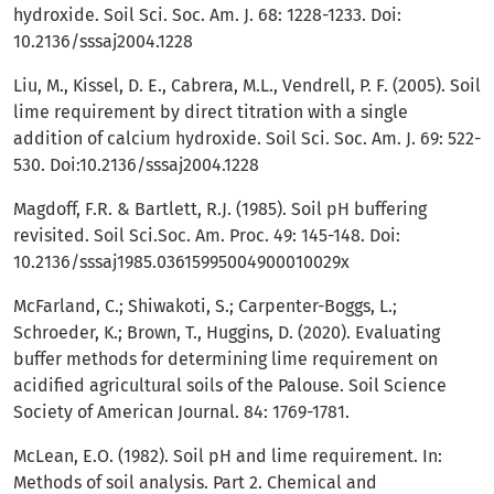
hydroxide. Soil Sci. Soc. Am. J. 68: 1228-1233. Doi:
10.2136/sssaj2004.1228
Liu, M., Kissel, D. E., Cabrera, M.L., Vendrell, P. F. (2005). Soil
lime requirement by direct titration with a single
addition of calcium hydroxide. Soil Sci. Soc. Am. J. 69: 522-
530. Doi:10.2136/sssaj2004.1228
Magdoff, F.R. & Bartlett, R.J. (1985). Soil pH buffering
revisited. Soil Sci.Soc. Am. Proc. 49: 145-148. Doi:
10.2136/sssaj1985.03615995004900010029x
McFarland, C.; Shiwakoti, S.; Carpenter-Boggs, L.;
Schroeder, K.; Brown, T., Huggins, D. (2020). Evaluating
buffer methods for determining lime requirement on
acidified agricultural soils of the Palouse. Soil Science
Society of American Journal. 84: 1769-1781.
McLean, E.O. (1982). Soil pH and lime requirement. In:
Methods of soil analysis. Part 2. Chemical and