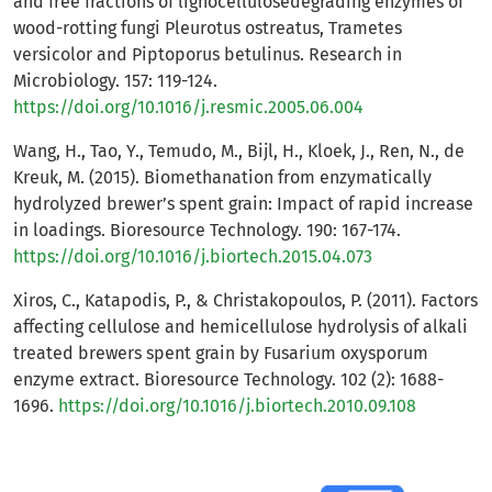
and free fractions of lignocellulosedegrading enzymes of
wood-rotting fungi Pleurotus ostreatus, Trametes
versicolor and Piptoporus betulinus. Research in
Microbiology. 157: 119-124.
https://doi.org/10.1016/j.resmic.2005.06.004
Wang, H., Tao, Y., Temudo, M., Bijl, H., Kloek, J., Ren, N., de
Kreuk, M. (2015). Biomethanation from enzymatically
hydrolyzed brewer’s spent grain: Impact of rapid increase
in loadings. Bioresource Technology. 190: 167-174.
https://doi.org/10.1016/j.biortech.2015.04.073
Xiros, C., Katapodis, P., & Christakopoulos, P. (2011). Factors
affecting cellulose and hemicellulose hydrolysis of alkali
treated brewers spent grain by Fusarium oxysporum
enzyme extract. Bioresource Technology. 102 (2): 1688-
1696.
https://doi.org/10.1016/j.biortech.2010.09.108