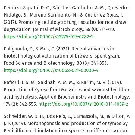
Pedraza-Zapata, D. C., Sánchez-Garibello, A. M., Quevedo-
Hidalgo, B., Moreno-Sarmiento, N., & Gutiérrez-Rojas, I.
(2017). Promising cellulolytic fungi isolates for rice straw
degradation. Journal of Microbiology. 55 (9): 711-719.
https://doi.org/10.1007/s12275-017-6282-1
Puligundla, P., & Mok, C. (2021). Recent advances in
biotechnological valorization of brewers’ spent grain.
Food Science and Biotechnology. 30 (3): 341-353.
https://doi.org/10.1007/s10068-021-00900-4
Rafiqul, I. S. M., Sakinah, A. M. M., & Karim, M. R. (2014).
Production of Xylose from Meranti wood sawdust by dilute
acid hydrolysis. Applied Biochemistry and Biotechnology.
174 (2): 542-555.
https://doi.org/10.1007/s12010-014-1059-z
Schneider, W. D. H., Dos Reis, L., Camassola, M., & Dillon, A.
J. P. (2014). Morphogenesis and production of enzymes by
Penicillium echinulatum in response to different carbon