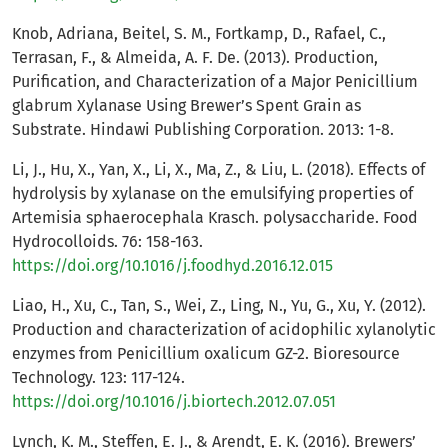
Knob, Adriana, Beitel, S. M., Fortkamp, D., Rafael, C.,
Terrasan, F., & Almeida, A. F. De. (2013). Production,
Purification, and Characterization of a Major Penicillium
glabrum Xylanase Using Brewer’s Spent Grain as
Substrate. Hindawi Publishing Corporation. 2013: 1-8.
Li, J., Hu, X., Yan, X., Li, X., Ma, Z., & Liu, L. (2018). Effects of
hydrolysis by xylanase on the emulsifying properties of
Artemisia sphaerocephala Krasch. polysaccharide. Food
Hydrocolloids. 76: 158-163.
https://doi.org/10.1016/j.foodhyd.2016.12.015
Liao, H., Xu, C., Tan, S., Wei, Z., Ling, N., Yu, G., Xu, Y. (2012).
Production and characterization of acidophilic xylanolytic
enzymes from Penicillium oxalicum GZ-2. Bioresource
Technology. 123: 117-124.
https://doi.org/10.1016/j.biortech.2012.07.051
Lynch, K. M., Steffen, E. J., & Arendt, E. K. (2016). Brewers’