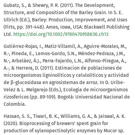
Gubatz, S., & Shewry, P. R. (2011). The Development,
Structure, and Composition of the Barley Grain. In S. E.
Ullrich (Ed.), Barley: Production, Improvement, and Uses
(Firts, pp. 391-448). Ames, Iowa, USA: Blackwell Publishing
Ltd.
https://doi.org/10.1002/9780470958636.ch13
Gutiérrez-Rojas, I., Matiz-Villamil, A., Aguirre-Morales, M.,
R.-, Pineda, E., Lemos-Gordo, S.N., Méndez-Pedraza, J.M.,
N.-, Arbeláez, Á.J., Parra-Fajardo, L.N., Alfonso-Piragua, A.,
A.-, & Herrera, D. (2011). Estimacion de poblaciones de
microorganismos ligninoliticos y celuloliticos y actividad
de β-glucosidasa en agrosistemas de arroz. In D. Uribe-
Velez & L. Melgarejo (Eds.), Ecologia de microorganismos
rizosfericos (pp. 89-109). Bogotá: Universidad Nacional de
Colombia.
Hassan, S. S., Tiwari, B. K., Williams, G. A., & Jaiswal, A. K.
(2020). Bioprocessing of brewers’ spent grain for
production of xylanopectinolytic enzymes by Mucor sp.