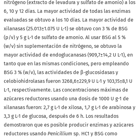
nitrógeno (extracto de levadura y sulfato de amonio) a los
6, 10 y 12 días. La mayor actividad de todas las enzimas
evaluadas se obtuvo a los 10 días. La mayor actividad de
xilanasas (25.013±1.075 U L-1) se obtuvo con 3 % de BSG
(p/v) y 5 g L-1 de sulfato de amonio. Al usar BSG al 5 %
(w/v) sin suplementación de nitrógeno, se obtuvo la
mayor actividad de endoglucanasas (909,7±14,2 U L-1), en
tanto que en las mismas condiciones, pero empleando
BSG 3 % (w/v), las actividades de β-glucosidasas y
celobiohidrolasas fueron 3268,6±229,9 U L-1 y 103,15±8,1 U
L-1, respectivamente. Las concentraciones máximas de
azúcares reductores usando una dosis de 1000 U g-1 de
xilanasas fueron: 2,7 g L-1 de xilosa, 1,7 g L-1 de arabinosa y
3,3 g L-1 de glucosa, después de 6 h. Los resultados
demostraron que es posible producir enzimas y azúcares
reductores usando
Penicillium
sp. HC1 y BSG como