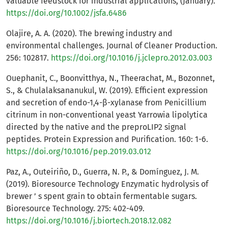
valuable feedstock for industrial applications, (January).
https://doi.org/10.1002/jsfa.6486
Olajire, A. A. (2020). The brewing industry and
environmental challenges. Journal of Cleaner Production.
256: 102817.
https://doi.org/10.1016/j.jclepro.2012.03.003
Ouephanit, C., Boonvitthya, N., Theerachat, M., Bozonnet,
S., & Chulalaksananukul, W. (2019). Efficient expression
and secretion of endo-1,4-β-xylanase from Penicillium
citrinum in non-conventional yeast Yarrowia lipolytica
directed by the native and the preproLIP2 signal
peptides. Protein Expression and Purification. 160: 1-6.
https://doi.org/10.1016/pep.2019.03.012
Paz, A., Outeiriño, D., Guerra, N. P., & Domínguez, J. M.
(2019). Bioresource Technology Enzymatic hydrolysis of
brewer ’ s spent grain to obtain fermentable sugars.
Bioresource Technology. 275: 402-409.
https://doi.org/10.1016/j.biortech.2018.12.082