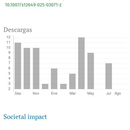
10.1007/s12649-025-03071-z
Cordero-Soto I.N.
(2025-01-01)
Descargas
Microbial-Based Technologies for the Reuse of Food By-
products.
Reducing Food Loss and Waste Challenges
Trends and Solutions, 121-144.
10.1007/978-3-031-91693-9_6
Parafati L.
(2024-09-01)
Reuse of Brewer’s Spent Grain (BSG) for the Induction of
Wickerhamomyces anomalus BS91 β-Glucosidase with
Bioflavoring Potential.
Fermentation, 10(9).
10.3390/fermentation10090472
Societal impact
Xie Z.
(2024-09-01)