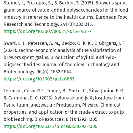
Steiner, J., Procopio, S., & Becker, T. (2015). Brewer’s spent
grain: source of value-added polysaccharides for the food
industry in reference to the health claims. European Food
Research and Technology. 241 (3): 303-315.
https://doi.org/10.1007/s00217-015-2461-7
Swart, L. J., Petersen, A. M., Bedzo, O. K. K., & Görgens, J. F.
(2021). Techno-economic analysis of the valorization of
brewers spent grains: production of xylitol and xylo-
oligosaccharides. Journal of Chemical Technology and
Biotechnology. 96 (6): 1632-1644.
https://doi.org/10.1002/jctb.6683
Terrasan, César R.F., Temer, B., Sarto, C., Silva Júnior, F. G.,
& Carmona, E. C. (2013). Xylanase and β-Xylosidase from
Penicillium janczewskii: Production, Physico-Chemical
properties, and application of the crude extract to pulp
biobleaching. BioResources. 8 (1): 1292-1305.
https://doi.org/10.15376/biores.8.1.1292-1305