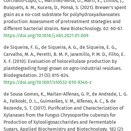
Corchado-Lopo, C., Martínez-Avila, O., Marti, E., Llimós, J.,
Busquets, A. M., Kucera, D., Ponsá, S. (2021). Brewer’s spent
grain as a no-cost substrate for polyhydroxyalkanoates
production: Assessment of pretreatment strategies and
different bacterial strains. New Biotechnology. 62: 60-67.
https://doi.org/10.1016/j.nbt.2021.01.009
de Siqueira, F. G., de Siqueira, A. G., de Siqueira, E. G.,
Carvalho, M. A., Peretti, B. M. P., Jaramillo, P. M. D., Filho, E.
X. F. (2010). Evaluation of holocellulase production by
plantdegrading fungi grown on agro-industrial residues.
Biodegradation. 21 (5): 815-824.
https://doi.org/10.1007/s10532-010-9346-z
de Sousa Gomes, K., Maitan-Alfenas, G. P., de Andrade, L. G.
A., Falkoski, D. L., Guimarães, V. M., Alfenas, A. C., & de
Rezende, S. T. (2017). Purification and Characterization of
Xylanases from the Fungus Chrysoporthe cubensis for
Production of Xylooligosaccharides and Fermentable
Sugars. Applied Biochemistry and Biotechnology. 182 (2):