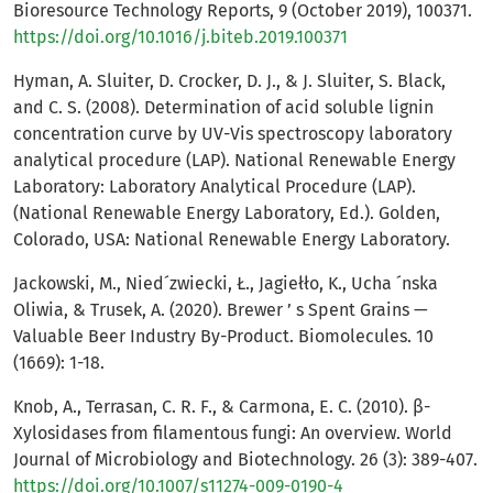
Bioresource Technology Reports, 9 (October 2019), 100371.
https://doi.org/10.1016/j.biteb.2019.100371
Hyman, A. Sluiter, D. Crocker, D. J., & J. Sluiter, S. Black,
and C. S. (2008). Determination of acid soluble lignin
concentration curve by UV-Vis spectroscopy laboratory
analytical procedure (LAP). National Renewable Energy
Laboratory: Laboratory Analytical Procedure (LAP).
(National Renewable Energy Laboratory, Ed.). Golden,
Colorado, USA: National Renewable Energy Laboratory.
Jackowski, M., Nied´zwiecki, Ł., Jagiełło, K., Ucha ´nska
Oliwia, & Trusek, A. (2020). Brewer ’ s Spent Grains —
Valuable Beer Industry By-Product. Biomolecules. 10
(1669): 1-18.
Knob, A., Terrasan, C. R. F., & Carmona, E. C. (2010). β-
Xylosidases from filamentous fungi: An overview. World
Journal of Microbiology and Biotechnology. 26 (3): 389-407.
https://doi.org/10.1007/s11274-009-0190-4