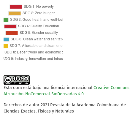
Recent advances in microbial high-value utilization of
brewer's spent grain.
Bioresource Technology, 408.
10.1016/j.biortech.2024.131197
Joseph M.
(2024-01-01)
Grains and legumes: by-product generation and their
utilization.
Unit Operations in Food Grain Processing,
473-512.
10.1016/B978-0-443-18965-4.00016-9
Esta obra está bajo una licencia internacional
Creative Commons
Gribkova I.N.
(2022-01-01)
Atribución-NoComercial-SinDerivadas 4.0
.
Extracting Organic Compounds from Brewer's Spent
Grain by Various Methods.
Food Processing Techniques
Derechos de autor 2021 Revista de la Academia Colombiana de
and Technology, 52(3), 469-489.
Ciencias Exactas, Físicas y Naturales
10.21603/2074-9414-2022-3-2383