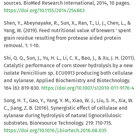
sources. BioMed Research International, 2014, 10 pages.
https://doi.org/10.1155/2014/254863
Shen, Y., Abeynayake, R., Sun, X., Ran, T., Li, J., Chen, L., &
Yang, W. (2019). Feed nutritional value of brewers ’ spent
grain residue resulting from protease aided protein
removal. 1: 1-10.
Shi, Q. Q., Sun, J., Yu, H. L., Li, C. X., Bao, J., & Xu, J. H. (2011).
Catalytic performance of corn stover hydrolysis by a new
isolate Penicillium sp. ECU0913 producing both cellulase
and xylanase. Applied Biochemistry and Biotechnology.
164 (6): 819-830.
https://doi.org/10.1007/s12010-011-9176-4
Song, H. T., Gao, Y., Yang, Y. M., Xiao, W. J., Liu, S. H., Xia, W.
C., Jiang, Z. B. (2016). Synergistic effect of cellulase and
xylanase during hydrolysis of natural lignocellulosic
substrates. Bioresource Technology. 219: 710-715.
https://doi.org/10.1016/j.biortech.2016.08.035