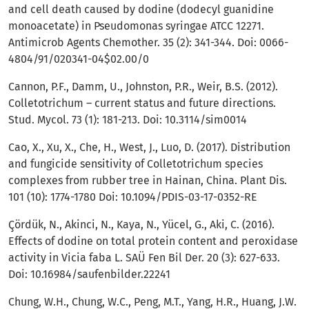
and cell death caused by dodine (dodecyl guanidine
monoacetate) in Pseudomonas syringae ATCC 12271.
Antimicrob Agents Chemother. 35 (2): 341-344. Doi: 0066-
4804/91/020341-04$02.00/0
Cannon, P.F., Damm, U., Johnston, P.R., Weir, B.S. (2012).
Colletotrichum – current status and future directions.
Stud. Mycol. 73 (1): 181-213. Doi: 10.3114/sim0014
Cao, X., Xu, X., Che, H., West, J., Luo, D. (2017). Distribution
and fungicide sensitivity of Colletotrichum species
complexes from rubber tree in Hainan, China. Plant Dis.
101 (10): 1774-1780 Doi: 10.1094/PDIS-03-17-0352-RE
Çördük, N., Akinci, N., Kaya, N., Yücel, G., Aki, C. (2016).
Effects of dodine on total protein content and peroxidase
activity in Vicia faba L. SAÜ Fen Bil Der. 20 (3): 627-633.
Doi: 10.16984/saufenbilder.22241
Chung, W.H., Chung, W.C., Peng, M.T., Yang, H.R., Huang, J.W.