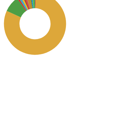
SDG2: Zero hunger (82%)
SDG3: Good health and
well-being (8%)
SDG12: Responsible
consumption and