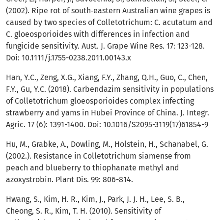
(2002). Ripe rot of south‐eastern Australian wine grapes is
caused by two species of Colletotrichum: C. acutatum and
C. gloeosporioides with differences in infection and
fungicide sensitivity. Aust. J. Grape Wine Res. 17: 123-128.
Doi: 10.1111/j.1755-0238.2011.00143.x
Han, Y.C., Zeng, X.G., Xiang, F.Y., Zhang, Q.H., Guo, C., Chen,
F.Y., Gu, Y.C. (2018). Carbendazim sensitivity in populations
of Colletotrichum gloeosporioides complex infecting
strawberry and yams in Hubei Province of China. J. Integr.
Agric. 17 (6): 1391-1400. Doi: 10.1016/S2095-3119(17)61854-9
Hu, M., Grabke, A., Dowling, M., Holstein, H., Schanabel, G.
(2002.). Resistance in Colletotrichum siamense from
peach and blueberry to thiophanate methyl and
azoxystrobin. Plant Dis. 99: 806-814.
Hwang, S., Kim, H. R., Kim, J., Park, J. J. H., Lee, S. B.,
Cheong, S. R., Kim, T. H. (2010). Sensitivity of