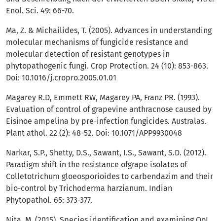
Enol. Sci. 49: 66-70.
Ma, Z. & Michailides, T. (2005). Advances in understanding
molecular mechanisms of fungicide resistance and
molecular detection of resistant genotypes in
phytopathogenic fungi. Crop Protection. 24 (10): 853-863.
Doi: 10.1016/j.cropro.2005.01.01
Magarey R.D, Emmett RW, Magarey PA, Franz PR. (1993).
Evaluation of control of grapevine anthracnose caused by
Eisinoe ampelina by pre-infection fungicides. Australas.
Plant athol. 22 (2): 48-52. Doi: 10.1071/APP9930048
Narkar, S.P., Shetty, D.S., Sawant, I.S., Sawant, S.D. (2012).
Paradigm shift in the resistance ofgrape isolates of
Colletotrichum gloeosporioides to carbendazim and their
bio-control by Trichoderma harzianum. Indian
Phytopathol. 65: 373-377.
Nita, M. (2015). Species identification and examining QoI