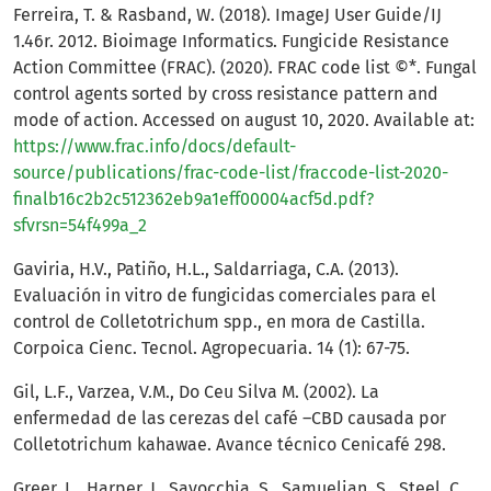
Ferreira, T. & Rasband, W. (2018). ImageJ User Guide/IJ
1.46r. 2012. Bioimage Informatics. Fungicide Resistance
Action Committee (FRAC). (2020). FRAC code list ©*. Fungal
control agents sorted by cross resistance pattern and
mode of action. Accessed on august 10, 2020. Available at:
https://www.frac.info/docs/default-
source/publications/frac-code-list/fraccode-list-2020-
finalb16c2b2c512362eb9a1eff00004acf5d.pdf?
sfvrsn=54f499a_2
Gaviria, H.V., Patiño, H.L., Saldarriaga, C.A. (2013).
Evaluación in vitro de fungicidas comerciales para el
control de Colletotrichum spp., en mora de Castilla.
Corpoica Cienc. Tecnol. Agropecuaria. 14 (1): 67-75.
Gil, L.F., Varzea, V.M., Do Ceu Silva M. (2002). La
enfermedad de las cerezas del café –CBD causada por
Colletotrichum kahawae. Avance técnico Cenicafé 298.
Greer, L., Harper, J., Savocchia, S., Samuelian, S., Steel, C.