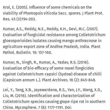
Krol, E. (2005). Influence of some chemicals on the
viability of Phomopsis viticola Sacc. spores. J Plant Prot.
Res. 45 (3):194-203.
Kumar, A.S., Reddy, N.E., Reddy, K.H., Devi, M.C. (2007).
Evaluation of fungicidal resistance among Colletotrichum
gloeosporioides isolates causing mango anthracnose in
agriculture export zone of Andhra Pradesh, India. Plant
Pathol. Bulletin. 16: 157-160.
Kumar, N., Singh, R., Kumar, A., Yadav, R.S. (2016).
Evaluation of bio-efficacy of some novel fungicides
against Colletotrichum capsici (Sydow) disease of chilli
(Capsicum annum L.). Plant Archives. 16 (2): 845-848.
Lei, Y., Tang, X.B., Jayawardena, R.S., Yan, J.Y., Wang, X.D.,
Liu, M. (2016). Identification and characterization of
Colletotrichum species causing grape ripe rot in southern
China. Mycosphere. 7 (8): 1177-1191. Doi: