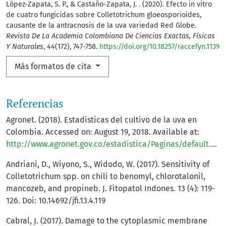
López-Zapata, S. P., & Castaño-Zapata, J. . (2020). Efecto in vitro
de cuatro fungicidas sobre Colletotrichum gloeosporioides,
causante de la antracnosis de la uva variedad Red Globe.
Revista De La Academia Colombiana De Ciencias Exactas, Físicas
Y Naturales
,
44
(172), 747-758.
https://doi.org/10.18257/raccefyn.1139
Más formatos de cita
Referencias
Agronet. (2018). Estadísticas del cultivo de la uva en
Colombia. Accessed on: August 19, 2018. Available at:
http://www.agronet.gov.co/estadistica/Paginas/default.aspx
Andriani, D., Wiyono, S., Widodo, W. (2017). Sensitivity of
Colletotrichum spp. on chili to benomyl, chlorotalonil,
mancozeb, and propineb. J. Fitopatol Indones. 13 (4): 119-
126. Doi: 10.14692/jfi.13.4.119
Cabral, J. (2017). Damage to the cytoplasmic membrane