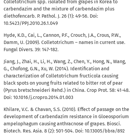
Colletotrichum spp. isolated from grapes in Korea to
carbendazim and the mixture of carbendazim plus
diethofencarb. P. Pathol. J. 26 (1): 49-56. Doi:
10.5423/PPJ.2010.26.1.049
Hyde, K.D., Cai, L., Cannon, P.F., Crouch, J.A., Crous, P.W.,
Damm, U. (2009). Colletotrichum – names in current use.
Fungal Divers. 39: 147-182.
Jiang, J., Zhai, H., Li, H., Wang, Z., Chen, Y., Hong, N., Wang,
G., Chofong, G.N., Xu, W. (2014). Identification and
characterization of Colletotrichum fructicola causing
black spots on young fruits related to bitter rot of pear
(Pyrus bretschneideri Rehd.) in China. Crop Prot. 58: 41-48.
Doi: 10.1016/j.cropro.2014.01.003
Khilare, V.C. & Chavan, S.S. (2010). Effect of passage on the
development of carbendazim resistance in Gloeosporium
ampelophagum causing anthracnose of grapes. Biosci.
Biotech. Res. Asia. 8 (2): 501-504. Doi: 10.13005/bbra/892