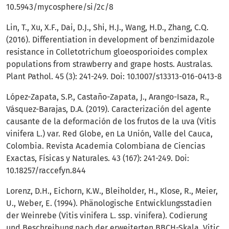
10.5943/mycosphere/si/2c/8
Lin, T., Xu, X.F., Dai, D.J., Shi, H.J., Wang, H.D., Zhang, C.Q.
(2016). Differentiation in development of benzimidazole
resistance in Colletotrichum gloeosporioides complex
populations from strawberry and grape hosts. Australas.
Plant Pathol. 45 (3): 241-249. Doi: 10.1007/s13313-016-0413-8
López-Zapata, S.P., Castaño-Zapata, J., Arango-Isaza, R.,
Vásquez-Barajas, D.A. (2019). Caracterización del agente
causante de la deformación de los frutos de la uva (Vitis
vinifera L.) var. Red Globe, en La Unión, Valle del Cauca,
Colombia. Revista Academia Colombiana de Ciencias
Exactas, Físicas y Naturales. 43 (167): 241-249. Doi:
10.18257/raccefyn.844
Lorenz, D.H., Eichorn, K.W., Bleiholder, H., Klose, R., Meier,
U., Weber, E. (1994). Phänologische Entwicklungsstadien
der Weinrebe (Vitis vinifera L. ssp. vinifera). Codierung
und Beschreibung nach der erweiterten BBCH-Skala, Vitic.