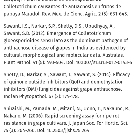
Colletotrichum causantes de antracnosis en frutos de
papaya Maradol. Rev. Mex. de Cienc. Agric. 2 (5): 631-643.
Sawant, I.S., Narkar, S.P., Shetty, D.S., Upadhyay, A.,
Sawant, S.D. (2012). Emergence of Colletotrichum
gloeosporioides sensu lato as the dominant pathogen of
anthracnose disease of grapes in India as evidenced by
cultural, morphological and molecular data. Australas.
Plant Pathol. 41 (5): 493-504. Doi: 10.1007/s13313-012-0143-5
Shetty, D., Narkar, S., Sawant, I., Sawant, S. (2014). Efficacy
of quinone outside inhibitors (QoI) and demethylation
inhibitors (DMI) fungicides against grape anthracnose.
Indian Phytopathol. 67 (2): 174-178.
Shiraishi, M., Yamada, M., Mitani, N., Ueno, T., Nakaune, R.,
Nakano, M. (2006). Rapid screening assay for ripe rot
resistance in grape cultivars. J. Japan Soc. For Hortic. Sci.
75 (3): 264-266. Doi: 10.2503/jjshs.75.264