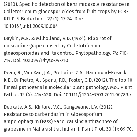
(2010). Specific detection of benzimidazole resistance in
Colletotrichum gloeosporioides from fruit crops by PCR-
RFLP. N Biotechnol. 27 (1): 17-24. Doi:
10.1016/j.nbt.2009.10.004
Daykin, M.E. & Milholland, R.D. (1984). Ripe rot of
muscadine grape caused by Colletotrichum
gloeosporioides and its control. Phytopathology. 74: 710-
714. Doi: 10.1094/Phyto-74-710
Dean, R., Van Kan, J.A., Pretorius, Z.A., Hammond-Kosack,
K.E., Di Pietro, A., Spanu, P.D., Foster, G.D. (2012). The top 10
fungal pathogens in molecular plant pathology. Mol. Plant
Pathol. 13 (4): 414-430. Doi: 10.1111/j.1364-3703.2011.00783.x
Deokate, A.S., Khilare, V.C., Gangawane, L.V. (2012).
Resistance to carbendazim in Gloeosporium
ampelophagum (Pass) Sacc. causing anthracnose of
grapevine in Maharashtra. Indian J. Plant Prot. 30 (1): 69-70.