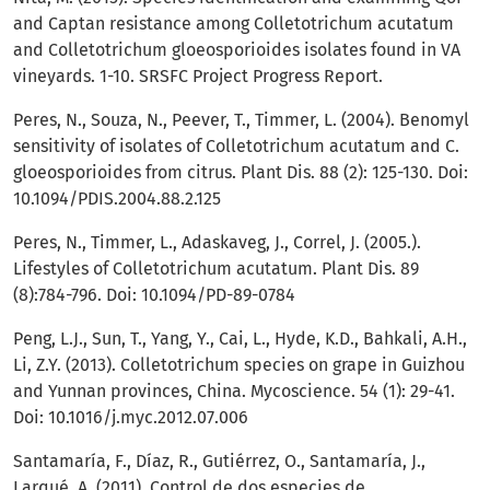
and Captan resistance among Colletotrichum acutatum
and Colletotrichum gloeosporioides isolates found in VA
vineyards. 1-10. SRSFC Project Progress Report.
Peres, N., Souza, N., Peever, T., Timmer, L. (2004). Benomyl
sensitivity of isolates of Colletotrichum acutatum and C.
gloeosporioides from citrus. Plant Dis. 88 (2): 125-130. Doi:
10.1094/PDIS.2004.88.2.125
Peres, N., Timmer, L., Adaskaveg, J., Correl, J. (2005.).
Lifestyles of Colletotrichum acutatum. Plant Dis. 89
(8):784-796. Doi: 10.1094/PD-89-0784
Peng, L.J., Sun, T., Yang, Y., Cai, L., Hyde, K.D., Bahkali, A.H.,
Li, Z.Y. (2013). Colletotrichum species on grape in Guizhou
and Yunnan provinces, China. Mycoscience. 54 (1): 29-41.
Doi: 10.1016/j.myc.2012.07.006
Santamaría, F., Díaz, R., Gutiérrez, O., Santamaría, J.,
Larqué, A. (2011). Control de dos especies de