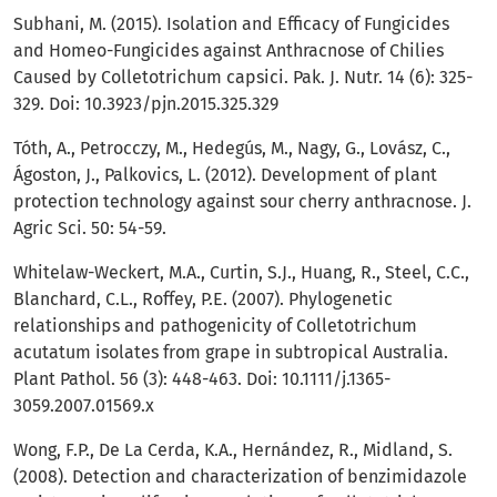
Subhani, M. (2015). Isolation and Efficacy of Fungicides
and Homeo-Fungicides against Anthracnose of Chilies
Caused by Colletotrichum capsici. Pak. J. Nutr. 14 (6): 325-
329. Doi: 10.3923/pjn.2015.325.329
Tóth, A., Petrocczy, M., Hedegús, M., Nagy, G., Lovász, C.,
Ágoston, J., Palkovics, L. (2012). Development of plant
protection technology against sour cherry anthracnose. J.
Agric Sci. 50: 54-59.
Whitelaw-Weckert, M.A., Curtin, S.J., Huang, R., Steel, C.C.,
Blanchard, C.L., Roffey, P.E. (2007). Phylogenetic
relationships and pathogenicity of Colletotrichum
acutatum isolates from grape in subtropical Australia.
Plant Pathol. 56 (3): 448-463. Doi: 10.1111/j.1365-
3059.2007.01569.x
Wong, F.P., De La Cerda, K.A., Hernández, R., Midland, S.
(2008). Detection and characterization of benzimidazole