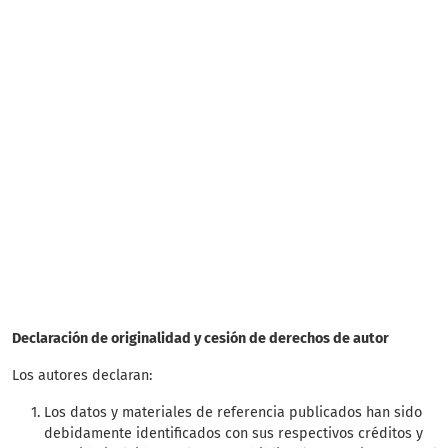
SDG7: Affordable and
clean energy (71%)
SDG11: Sustainable cities
and communities (8%)
SDG3: Good health and
well-being (6%)
Declaración de originalidad y cesión de derechos de autor
Los autores declaran:
Los datos y materiales de referencia publicados han sido
debidamente identificados con sus respectivos créditos y