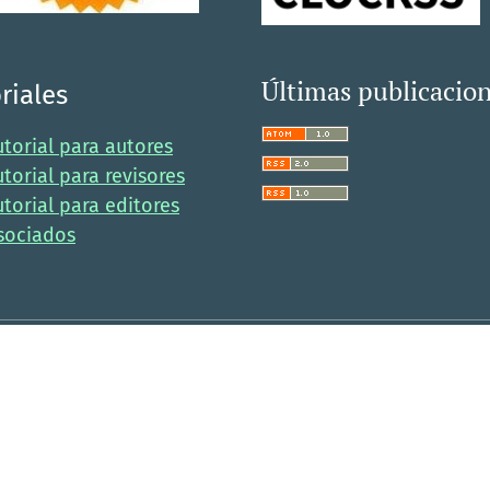
Últimas publicacio
riales
utorial para autores
utorial para revisores
utorial para editores
sociados
Ho
Cra 28 A no. 39A - 63
Bogotá D.C., Colombia