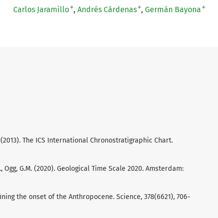
+
+
+
Carlos Jaramillo
Andrés Cárdenas
Germán Bayona
L. (2013). The ICS International Chronostratigraphic Chart.
.D., Ogg, G.M. (2020). Geological Time Scale 2020. Amsterdam:
efining the onset of the Anthropocene. Science, 378(6621), 706-