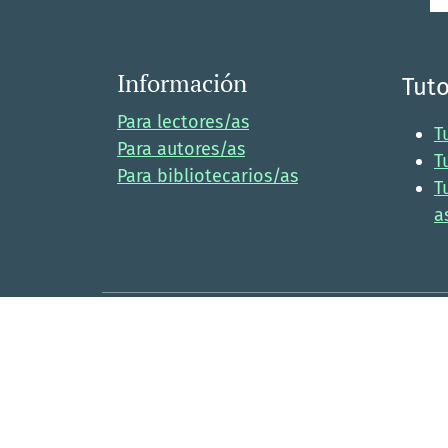
Información
Tuto
Para lectores/as
T
Para autores/as
T
Para bibliotecarios/as
T
a
Revista de la Academia Colombiana de
Ciencias Exactas, Físicas y Naturales
eISSN 2382-4980
ISSN 0370-3908