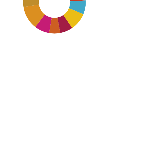
SDG11: Sustainable cities
and communities (12%)
SDG12: Responsible
consumption and
production (9%)
SDG7: Affordable and
clean energy (9%)