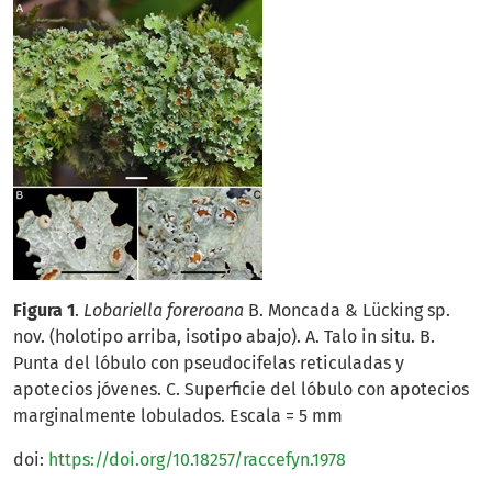
Figura 1
.
Lobariella foreroana
B. Moncada & Lücking sp.
nov. (holotipo arriba, isotipo abajo). A. Talo in situ. B.
Punta del lóbulo con pseudocifelas reticuladas y
apotecios jóvenes. C. Superficie del lóbulo con apotecios
marginalmente lobulados. Escala = 5 mm
doi:
https://doi.org/10.18257/raccefyn.1978