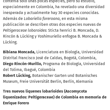
contenía sólo unas pocas especies, pero su estudio,
especialmente en Colombia, ha revelado una diversidad
inesperada y actualmente hay 30 especies conocidas.
Además de
Lobariella foreroana
, en esta misma
publicación se describen otras dos especies nuevas de
Peltigeraceae lobaroides
: Sticta henrici B. Moncada, D.
Rincón & Lücking y
Yoshimuriella
enfogoa B. Moncada &
Lücking.
Bibiana Moncada,
Licenciatura en Biología, Universidad
Distrital Francisco José de Caldas, Bogotá, Colombia,
Diego Rincón-Murillo,
Programa de Biología, Universidad
del Tolima, Ibagué, Colombia
Robert Lücking,
Botanischer Garten und Botanisches
Museum, Freie Universität Berlin, Berlín, Alemania
Tres nuevos líquenes lobarioides (Ascomycota
liquenizados: Peltigeraceae) de Colombia en memoria de
Enrique Forero