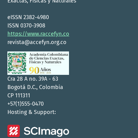
Exactas, Físicas y Naturales
eISSN 2382-4980
ISSN 0370-3908
https://www.raccefyn.co
revista@accefyn.org.co
Cra 28 A no. 39A - 63
Bogotá D.C., Colombia
CP 111311
+57(1)555-0470
Hosting & Support: