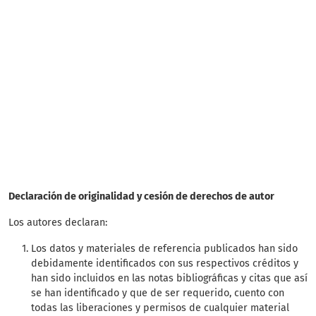
SDG14: Life below water
(60%)
SDG6: Clean water and
sanitation (31%)
SDG15: Life in Land (2%)
Declaración de originalidad y cesión de derechos de autor
Los autores declaran:
Los datos y materiales de referencia publicados han sido
debidamente identificados con sus respectivos créditos y
han sido incluidos en las notas bibliográficas y citas que así
se han identificado y que de ser requerido, cuento con
todas las liberaciones y permisos de cualquier material