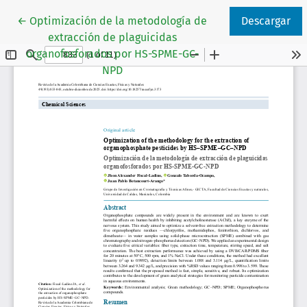
Volver a los detalles del artículo
←
Optimización de la metodología de
Descargar
extracción de plaguicidas
organofosforados por HS-SPME-GC-
NPD