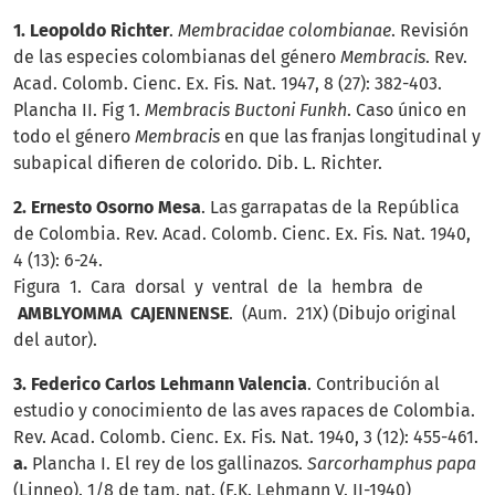
1. Leopoldo Richter
.
Membracidae colombianae
. Revisión
de las especies colombianas del género
Membracis
. Rev.
Acad. Colomb. Cienc. Ex. Fis. Nat. 1947, 8 (27): 382-403.
Plancha II. Fig 1.
Membracis Buctoni Funkh
. Caso único en
todo el género
Membracis
en que las franjas longitudinal y
subapical difieren de colorido. Dib. L. Richter.
2. Ernesto Osorno Mesa
. Las garrapatas de la República
de Colombia. Rev. Acad. Colomb. Cienc. Ex. Fis. Nat. 1940,
4 (13): 6-24.
Figura 1. Cara dorsal y ventral de la hembra de
AMBLYOMMA CAJENNENSE
. (Aum. 21X) (Dibujo original
del autor).
3. Federico Carlos Lehmann Valencia
. Contribución al
estudio y conocimiento de las aves rapaces de Colombia.
Rev. Acad. Colomb. Cienc. Ex. Fis. Nat. 1940, 3 (12): 455-461.
a.
Plancha I. El rey de los gallinazos.
Sarcorhamphus papa
(Linneo). 1/8 de tam. nat. (F.K. Lehmann V. II-1940)