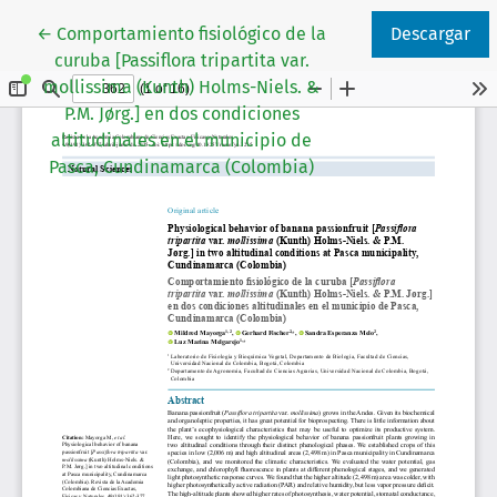
Volver a los detalles del artículo
←
Comportamiento fisiológico de la
Descargar
curuba [Passiflora tripartita var.
mollissima (Kunth) Holms-Niels. &
P.M. Jørg.] en dos condiciones
altitudinales en el municipio de
Pasca, Cundinamarca (Colombia)