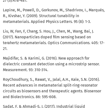
27 (5):478-481.
Lapine, M., Powell, D., Gorkunov, M., Shadrivov, I., Marqués,
R., Kivshar, Y. (2009). Structural tunability in
metamaterials. Applied Physics Letters. 95 (8): 1-3.
Liu, W, Fan, F, Chang, S. Hou, J., Chen, M., Wang, Bai, J.
(2017). Nanoparticles doped film sensing based on
terahertz metamaterials. Optics Communications. 405: 17-
21.
Majidifar, S. & Karimi, G. (2016). New approach for
dielectric constant detection using a microstrip sensor.
Measurement. 93: 310-314.
RoyChoudhury, S., Rawat, V., Jalal, A.H., Kale, S.N. (2016).
Recent advances in metamaterial split-ring-resonator
circuits as biosensors and therapeutic agents. Biosensor
and Biolectronics. 86: 595-608.
Sadat, F. & Ahmadi-S, J. (2017). Industrial liquid