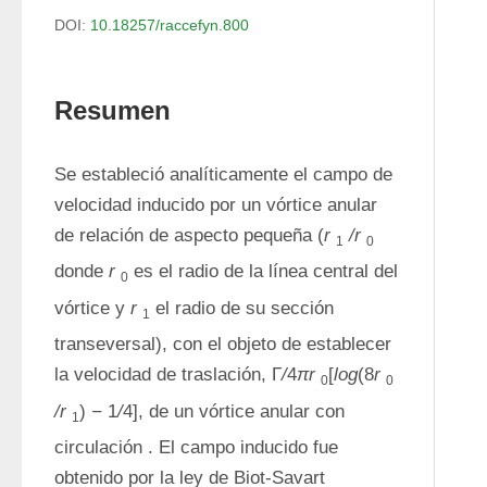
DOI:
10.18257/raccefyn.800
Resumen
Se estableció analíticamente el campo de 
velocidad inducido por un vórtice anular 
de relación de aspecto pequeña (
r
/r
1
0
donde 
r
 es el radio de la línea central del 
0
vórtice y 
r
 el radio de su sección 
1
transeversal), con el objeto de establecer 
la velocidad de traslación, Г
/
4
πr
[
log
(8
r
0
0
/r
) 
−
 1
/
4], de un vórtice anular con 
1
circulación . El campo inducido fue 
obtenido por la ley de Biot-Savart 