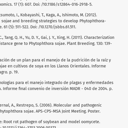
mics. 17 (1): 607. Doi: /10.1186/s12864-016-2918-5.
sumoto, I., Kobayashi, T., Kaga, A., Ishimoto, M. (2012).
a sojae and breeding strategies to develop Phytophthora-
61 (5): 511-522. Doi: /10.1270/jsbbs.61.511.
C., Tang, Q. H., Yu, D. Y., Gai, J. Y., Xing, H. (2011). Characterization
stance gene to Phytophthora sojae. Plant Breeding. 130: 139-
tación de un plan para el manejo de la pudrición de la raíz y
jae en cultivos de soya en los Llanos Orientales. Informe
gro. p. 19.
cnologías para el manejo integrado de plagas y enfermedades
. Informe final convenio de inversión MADR - 040 de 2004. p.
, Bernal, A., Restrepo, S. (2006). Molecular and pathogenic
 Phytophthora sojae. APS-CPS-MSA Joint Meeting. Poster.
jae: Root rot pathogen of soybean and model oomycete.
i: 10.1111/j.1364-3703.2006.00373