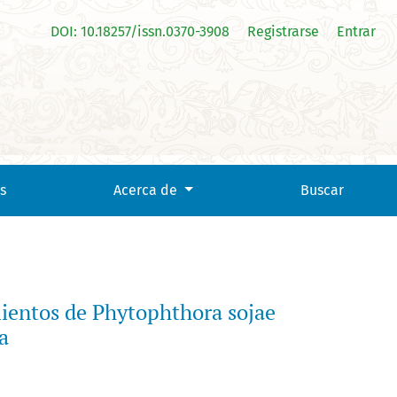
DOI: 10.18257/issn.0370-3908
Registrarse
Entrar
 de la altillanura colombiana
s
Acerca de
Buscar
amientos de Phytophthora sojae
a