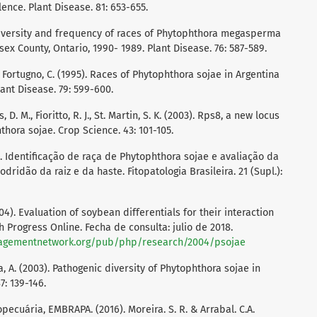
ence. Plant Disease. 81: 653-655.
). Diversity and frequency of races of Phytophthora megasperma
ssex County, Ontario, 1990- 1989. Plant Disease. 76: 587-589.
, Fortugno, C. (1995). Races of Phytophthora sojae in Argentina
ant Disease. 79: 599-600.
, D. M., Fioritto, R. J., St. Martin, S. K. (2003). Rps8, a new locus
thora sojae. Crop Science. 43: 101-105.
6). Identificação de raça de Phytophthora sojae e avaliação da
dridão da raiz e da haste. Fitopatologia Brasileira. 21 (Supl.):
(2004). Evaluation of soybean differentials for their interaction
h Progress Online. Fecha de consulta: julio de 2018.
agementnetwork.org/pub/php/research/2004/psojae
lva, A. (2003). Pathogenic diversity of Phytophthora sojae in
7: 139-146.
ecuária, EMBRAPA. (2016). Moreira. S. R. & Arrabal. C.A.