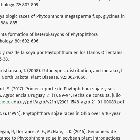
hology. 72: 807-809.
. Physiologic races of Phytophthora megasperma f. sp. glycinea in
: 884-885.
 planta formation of heterokaryons of Phytophthora
hology. 80: 602-606.
lo y raíz de la soya por Phytophthora en los Llanos Orientales.
5-38.
Christianson, T. (2008). Pathotypes, distribution, and metalaxyl
 North Dakota. Plant Disease. 92:1062-1066.
ewart, S. (2017). Primer reporte de Phytophthora sojae y sus
 Agrociencia Uruguay. 21 (1): 89-94. Fecha de consulta: julio
cielo
. edu.uy/pdf/agro/v21n1/2301-1548-agro-21-01-00089.pdf
 R. G. (1994). Phytophthora sojae races in Ohio over a 10-year
regan, P., Dorrance, A. E., McHale, L. K. (2016). Genome-wide
stance to Phytophthora sojae in soybean plant introductions