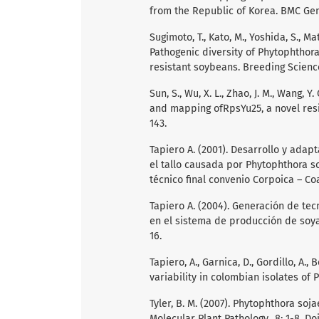
from the Republic of Korea. BMC Geno
Sugimoto, T., Kato, M., Yoshida, S., Mat
Pathogenic diversity of Phytophthor
resistant soybeans. Breeding Science. 
Sun, S., Wu, X. L., Zhao, J. M., Wang, Y. 
and mapping ofRpsYu25, a novel resi
143.
Tapiero A. (2001). Desarrollo y adap
el tallo causada por Phytophthora so
técnico final convenio Corpoica – Coa
Tapiero A. (2004). Generación de te
en el sistema de producción de soya
16.
Tapiero, A., Garnica, D., Gordillo, A.
variability in colombian isolates of
Tyler, B. M. (2007). Phytophthora so
Molecular Plant Pathology., 8: 1-8. Do