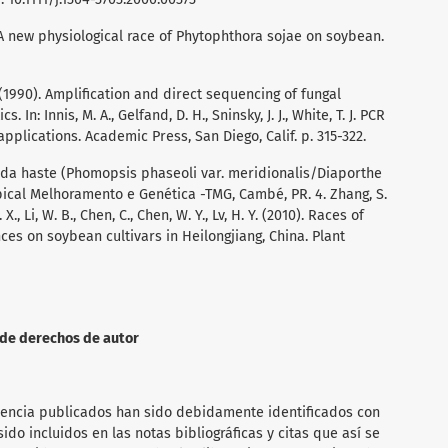
). A new physiological race of Phytophthora sojae on soybean.
, J. (1990). Amplification and direct sequencing of fungal
n: Innis, M. A., Gelfand, D. H., Sninsky, J. J., White, T. J. PCR
plications. Academic Press, San Diego, Calif. p. 315-322.
o da haste (Phomopsis phaseoli var. meridionalis/Diaporthe
pical Melhoramento e Genética -TMG, Cambé, PR. 4. Zhang, S.
 J. X., Li, W. B., Chen, C., Chen, W. Y., Lv, H. Y. (2010). Races of
ces on soybean cultivars in Heilongjiang, China. Plant
n de derechos de autor
rencia publicados han sido debidamente identificados con
ido incluidos en las notas bibliográficas y citas que así se