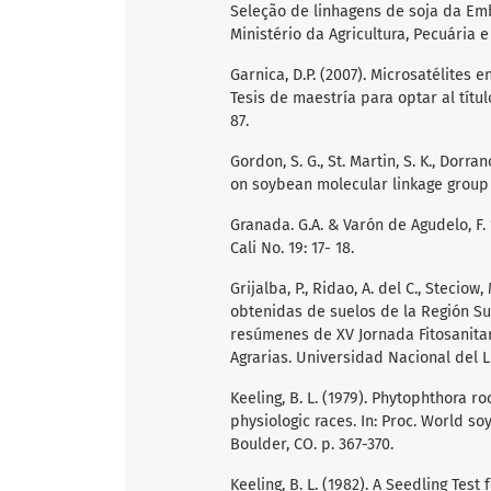
Seleção de linhagens de soja da Emb
Ministério da Agricultura, Pecuária 
Garnica, D.P. (2007). Microsatélites e
Tesis de maestría para optar al títu
87.
Gordon, S. G., St. Martin, S. K., Dorr
on soybean molecular linkage group F
Granada. G.A. & Varón de Agudelo, F.
Cali No. 19: 17- 18.
Grijalba, P., Ridao, A. del C., Stecio
obtenidas de suelos de la Región Su
resúmenes de XV Jornada Fitosanitari
Agrarias. Universidad Nacional del Li
Keeling, B. L. (1979). Phytophthora r
physiologic races. In: Proc. World soy
Boulder, CO. p. 367-370.
Keeling, B. L. (1982). A Seedling Te