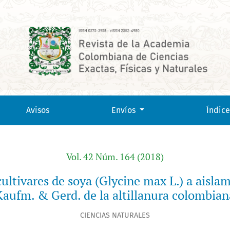
 L.) a aislamientos de Phytophthora sojae Kaufm. &amp; Gerd.
Avisos
Envíos
Índice
Vol. 42 Núm. 164 (2018)
cultivares de soya (Glycine max L.) a aisl
Kaufm. & Gerd. de la altillanura colombian
CIENCIAS NATURALES