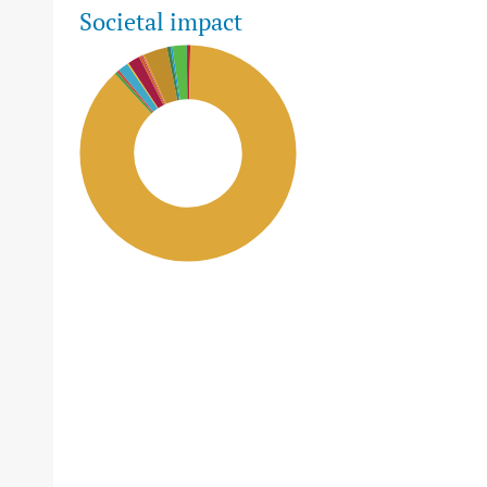
Societal impact
SDG2: Zero hunger (88%)
SDG12: Responsible
consumption and
production (4%)