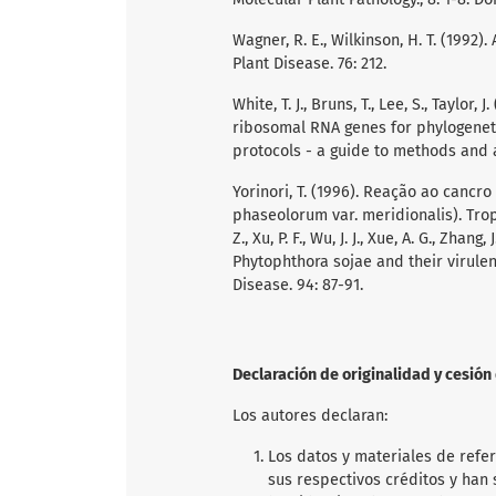
Wagner, R. E., Wilkinson, H. T. (1992
Plant Disease. 76: 212.
White, T. J., Bruns, T., Lee, S., Taylor
ribosomal RNA genes for phylogenetics. I
protocols - a guide to methods and ap
Yorinori, T. (1996). Reação ao cancr
phaseolorum var. meridionalis). Tro
Z., Xu, P. F., Wu, J. J., Xue, A. G., Zhang,
Phytophthora sojae and their virulen
Disease. 94: 87-91.
Declaración de originalidad y cesió
Los autores declaran:
Los datos y materiales de refe
sus respectivos créditos y han s