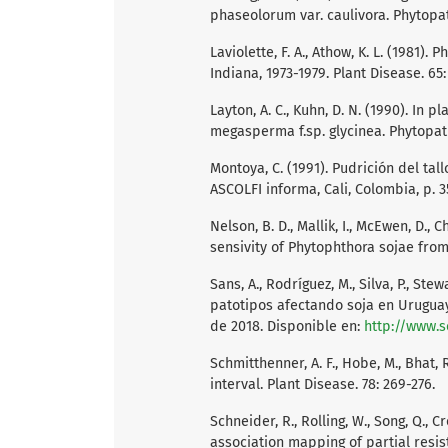
phaseolorum var. caulivora. Phytopat
Laviolette, F. A., Athow, K. L. (1981)
Indiana, 1973-1979. Plant Disease. 65
Layton, A. C., Kuhn, D. N. (1990). In
megasperma f.sp. glycinea. Phytopat
Montoya, C. (1991). Pudrición del tal
ASCOLFI informa, Cali, Colombia, p. 3
Nelson, B. D., Mallik, I., McEwen, D., 
sensivity of Phytophthora sojae from
Sans, A., Rodríguez, M., Silva, P., St
patotipos afectando soja en Uruguay.
de 2018. Disponible en:
http://www.s
Schmitthenner, A. F., Hobe, M., Bhat,
interval. Plant Disease. 78: 269-276.
Schneider, R., Rolling, W., Song, Q., C
association mapping of partial resi