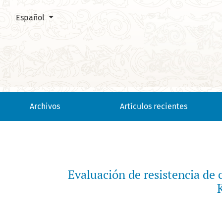
Cambiar el idioma. El actual es:
Español
Evaluación de resistencia de cultivares de soya (Glycine max
Archivos
Artículos recientes
Evaluación de resistencia de 