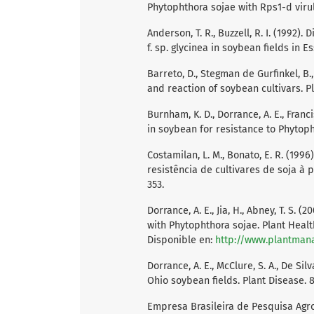
Phytophthora sojae with Rps1-d virul
Anderson, T. R., Buzzell, R. I. (1992
f. sp. glycinea in soybean fields in E
Barreto, D., Stegman de Gurfinkel, B.
and reaction of soybean cultivars. Pl
Burnham, K. D., Dorrance, A. E., Francis
in soybean for resistance to Phytoph
Costamilan, L. M., Bonato, E. R. (199
resistência de cultivares de soja à po
353.
Dorrance, A. E., Jia, H., Abney, T. S. 
with Phytophthora sojae. Plant Healt
Disponible en:
http://www.plantman
Dorrance, A. E., McClure, S. A., De Si
Ohio soybean fields. Plant Disease. 8
Empresa Brasileira de Pesquisa Agrop