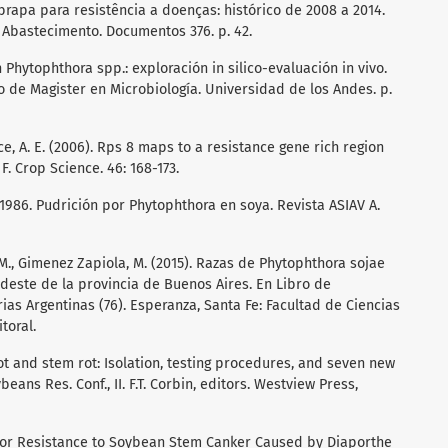
rapa para resistência a doenças: histórico de 2008 a 2014.
e Abastecimento. Documentos 376. p. 42.
n Phytophthora spp.: exploración in silico-evaluación in vivo.
lo de Magister en Microbiología. Universidad de los Andes. p.
ance, A. E. (2006). Rps 8 maps to a resistance gene rich region
. Crop Science. 46: 168-173.
 1986. Pudrición por Phytophthora en soya. Revista ASIAV A.
w, M., Gimenez Zapiola, M. (2015). Razas de Phytophthora sojae
deste de la provincia de Buenos Aires. En Libro de
as Argentinas (76). Esperanza, Santa Fe: Facultad de Ciencias
toral.
oot and stem rot: Isolation, testing procedures, and seven new
beans Res. Conf., II. F.T. Corbin, editors. Westview Press,
st for Resistance to Soybean Stem Canker Caused by Diaporthe