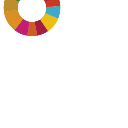
SDG11: Sustainable cities
and communities (12%)
SDG12: Responsible
consumption and
production (9%)
SDG7: Affordable and
clean energy (9%)