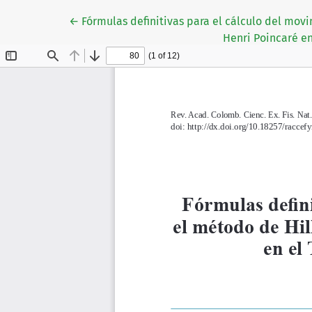
Volver a los detalles del artículo
←
Fórmulas definitivas para el cálculo del mov
Henri Poincaré en