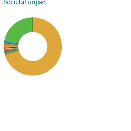
Societal impact
SDG2: Zero hunger (70%)
SDG15: Life in Land (21%)