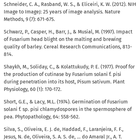
Schneider, C. A., Rasband, W. S., & Eliceiri, K. W. (2012). NIH
Image to ImageJ: 25 years of image analysis. Nature
Methods, 9 (7): 671-675.
Schwarz, P., Casper, H., Barr, J., & Musial, M. (1997). Impact
of Fusarium head blight on the malting and brewing
quality of barley. Cereal Research Communications, 813-
814.
Shaykh, M., Soliday, C., & Kolattukudy, P. E. (1977). Proof for
the production of cutinase by Fusarium solani f. pisi
during penetration into its host, Pisum sativum. Plant
Physiology, 60 (1): 170-172.
Short, G.E., & Lacy, M.L. (1974). Germination of Fusarium
solani f. sp. pisi chlamydospores in the spermosphere of
pea. Phytopathology, 64: 558-562.
Silva, S., Oliveira, E. J. de, Haddad, F., Laranjeira, F. F.,
Jesus, N. de, Oliveira, S. A. S. de, … do Amaral Jr., A. T.