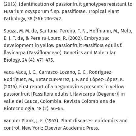
(2013). Identification of passionfruit genotypes resistant to
Fusarium oxysporum f. sp. passiflorae. Tropical Plant
Pathology, 38 (36): 236-242.
Souza, M. M. de, Santana-Pereira, T. N., Hoffmann, M., Melo,
E. J. T. de, & Pereira-Louro, R. (2002). Embryo sac
development in yellow passionfruit Passiflora edulis f.
flavicarpa (Passifloraceae). Genetics and Molecular
Biology, 24 (4): 471-475.
Vaca-Vaca, J. C., Carrasco-Lozano, E. C., Rodríguez-
Rodríguez, M., Betancur-Perez, J. F. and López-López, K.
(2016). First report of a begomovirus presents in yellow
passionfruit [Passiflora edulis f. flavicarpa (Degener)] in
Valle del Cauca, Colombia. Revista Colombiana de
Biotecnología, 18 (2): 56-65.
Van der Plank, J. E. (1963). Plant diseases: epidemics and
control. New York: Elsevier Academic Press.