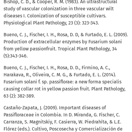
Bishop, C. D., & Cooper, R. M. (1983). An ultrastructural
study of vascular colonization in three vascular wilt
diseases I. Colonization of susceptible cultivars.
Physiological Plant Pathology, 23 (3): 323-343.
Bueno, C. J., Fischer, I. H., Rosa, D. D, & Furtado, E. L. (2009).
Production of extracellular enzymes by Fusarium solani
from yellow passionfruit. Tropical Plant Pathology, 34
(5):343-346.
Bueno, C. J., Fischer, I. H., Rosa, D. D., Firmino, A. C.,
Harakava, R., Oliveira, C. M. G., & Furtado, E. L. (2014).
Fusarium solani f. sp. passiflorae: a new forma specialis
causing collar rot in yellow passion fruit. Plant Pathology,
63 (2): 382-389.
Castaño-Zapata, J. (2009). Important diseases of
Passifloraceae in Colombia. In D. Miranda, G. Fischer, C.
Carranza, S. Magnitskiy, F. Casierra, W. Piedrahíta, & L.E.
Flórez (eds.). Cultivo, Poscosecha y Comercialización de