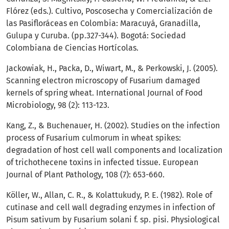
Flórez (eds.). Cultivo, Poscosecha y Comercialización de
las Pasifloráceas en Colombia: Maracuyá, Granadilla,
Gulupa y Curuba. (pp.327-344). Bogotá: Sociedad
Colombiana de Ciencias Hortícolas.
Jackowiak, H., Packa, D., Wiwart, M., & Perkowski, J. (2005).
Scanning electron microscopy of Fusarium damaged
kernels of spring wheat. International Journal of Food
Microbiology, 98 (2): 113-123.
Kang, Z., & Buchenauer, H. (2002). Studies on the infection
process of Fusarium culmorum in wheat spikes:
degradation of host cell wall components and localization
of trichothecene toxins in infected tissue. European
Journal of Plant Pathology, 108 (7): 653-660.
Köller, W., Allan, C. R., & Kolattukudy, P. E. (1982). Role of
cutinase and cell wall degrading enzymes in infection of
Pisum sativum by Fusarium solani f. sp. pisi. Physiological