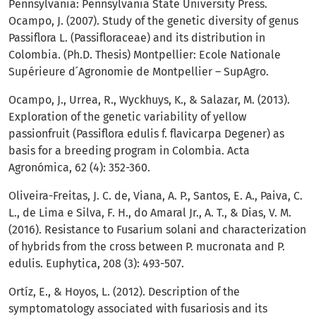
Pennsylvania: Pennsylvania State University Press.
Ocampo, J. (2007). Study of the genetic diversity of genus
Passiflora L. (Passifloraceae) and its distribution in
Colombia. (Ph.D. Thesis) Montpellier: Ecole Nationale
Supérieure d ́Agronomie de Montpellier – SupAgro.
Ocampo, J., Urrea, R., Wyckhuys, K., & Salazar, M. (2013).
Exploration of the genetic variability of yellow
passionfruit (Passiflora edulis f. flavicarpa Degener) as
basis for a breeding program in Colombia. Acta
Agronómica, 62 (4): 352-360.
Oliveira-Freitas, J. C. de, Viana, A. P., Santos, E. A., Paiva, C.
L., de Lima e Silva, F. H., do Amaral Jr., A. T., & Dias, V. M.
(2016). Resistance to Fusarium solani and characterization
of hybrids from the cross between P. mucronata and P.
edulis. Euphytica, 208 (3): 493-507.
Ortíz, E., & Hoyos, L. (2012). Description of the
symptomatology associated with fusariosis and its