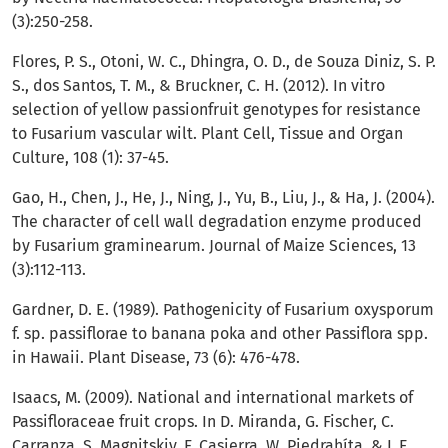
(3):250-258.
Flores, P. S., Otoni, W. C., Dhingra, O. D., de Souza Diniz, S. P.
S., dos Santos, T. M., & Bruckner, C. H. (2012). In vitro
selection of yellow passionfruit genotypes for resistance
to Fusarium vascular wilt. Plant Cell, Tissue and Organ
Culture, 108 (1): 37-45.
Gao, H., Chen, J., He, J., Ning, J., Yu, B., Liu, J., & Ha, J. (2004).
The character of cell wall degradation enzyme produced
by Fusarium graminearum. Journal of Maize Sciences, 13
(3):112-113.
Gardner, D. E. (1989). Pathogenicity of Fusarium oxysporum
f. sp. passiflorae to banana poka and other Passiflora spp.
in Hawaii. Plant Disease, 73 (6): 476-478.
Isaacs, M. (2009). National and international markets of
Passifloraceae fruit crops. In D. Miranda, G. Fischer, C.
Carranza, S. Magnitskiy, F. Casierra, W. Piedrahíta, & L.E.