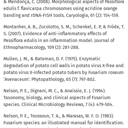
& Mendonça, C. (2008). Morphological aspects of Passiflora
edulis f. flavicarpa chromosomes using acridine orange
banding and rDNA-FISH tools. Caryologia, 61 (2): 154-159.
Montanher, A. B., Zucolotto, S. M., Schenkel, E. P, & Fröde, T.
S. (2007). Evidence of anti-inflammatory effects of
Passiflora edulis in an inflammation model. Journal of
Ethnopharmacology, 109 (2): 281-288.
Mullen, J. M., & Bateman, D. F. (1975). Enzymatic
degradation of potato cell walls in potato virus X-free and
potato virus X-infected potato tubers by Fusarium roseum
‘Avenaceum’. Phytopathology, 65 (7): 797-802.
Nelson, P. E., Dignani, M. C., & Anaissie, E. J. (1994).
Taxonomy, biology, and clinical aspects of Fusarium
species. Clinical Microbiology Reviews, 7 (4): 479-504.
Nelson, P. E., Toussoun, T. A., & Marasas, W. F. O. (1983).
Fusarium species: an illustrated manual for identification.