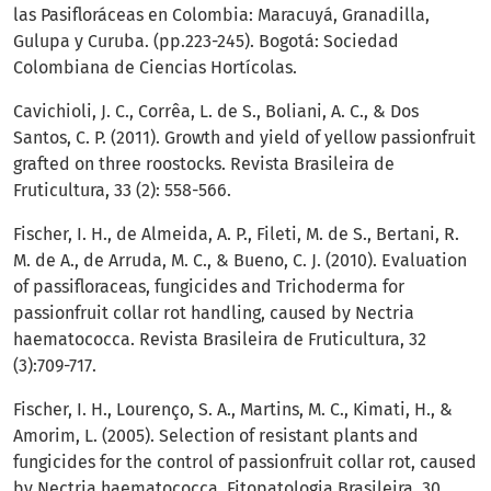
las Pasifloráceas en Colombia: Maracuyá, Granadilla,
Gulupa y Curuba. (pp.223-245). Bogotá: Sociedad
Colombiana de Ciencias Hortícolas.
Cavichioli, J. C., Corrêa, L. de S., Boliani, A. C., & Dos
Santos, C. P. (2011). Growth and yield of yellow passionfruit
grafted on three roostocks. Revista Brasileira de
Fruticultura, 33 (2): 558-566.
Fischer, I. H., de Almeida, A. P., Fileti, M. de S., Bertani, R.
M. de A., de Arruda, M. C., & Bueno, C. J. (2010). Evaluation
of passifloraceas, fungicides and Trichoderma for
passionfruit collar rot handling, caused by Nectria
haematococca. Revista Brasileira de Fruticultura, 32
(3):709-717.
Fischer, I. H., Lourenço, S. A., Martins, M. C., Kimati, H., &
Amorim, L. (2005). Selection of resistant plants and
fungicides for the control of passionfruit collar rot, caused
by Nectria haematococca. Fitopatologia Brasileira, 30