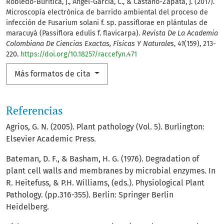
Robledo-Buriticá, J., Ángel-García, C., & Castaño-Zapata, J. (2017).
Microscopía electrónica de barrido ambiental del proceso de
infección de Fusarium solani f. sp. passiflorae en plántulas de
maracuyá (Passiflora edulis f. flavicarpa).
Revista De La Academia
Colombiana De Ciencias Exactas, Físicas Y Naturales
,
41
(159), 213-
220.
https://doi.org/10.18257/raccefyn.471
Más formatos de cita
Referencias
Agrios, G. N. (2005). Plant pathology (Vol. 5). Burlington:
Elsevier Academic Press.
Bateman, D. F., & Basham, H. G. (1976). Degradation of
plant cell walls and membranes by microbial enzymes. In
R. Heitefuss, & P.H. Williams, (eds.). Physiological Plant
Pathology. (pp.316-355). Berlin: Springer Berlin
Heidelberg.