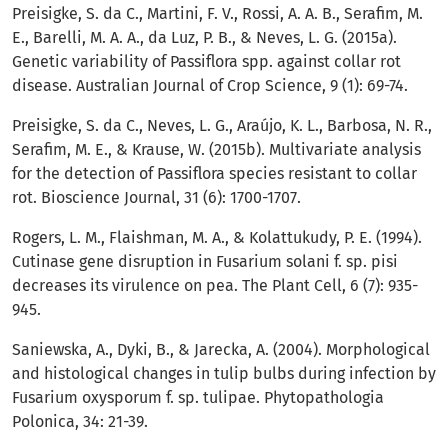
Preisigke, S. da C., Martini, F. V., Rossi, A. A. B., Serafim, M.
E., Barelli, M. A. A., da Luz, P. B., & Neves, L. G. (2015a).
Genetic variability of Passiflora spp. against collar rot
disease. Australian Journal of Crop Science, 9 (1): 69-74.
Preisigke, S. da C., Neves, L. G., Araújo, K. L., Barbosa, N. R.,
Serafim, M. E., & Krause, W. (2015b). Multivariate analysis
for the detection of Passiflora species resistant to collar
rot. Bioscience Journal, 31 (6): 1700-1707.
Rogers, L. M., Flaishman, M. A., & Kolattukudy, P. E. (1994).
Cutinase gene disruption in Fusarium solani f. sp. pisi
decreases its virulence on pea. The Plant Cell, 6 (7): 935-
945.
Saniewska, A., Dyki, B., & Jarecka, A. (2004). Morphological
and histological changes in tulip bulbs during infection by
Fusarium oxysporum f. sp. tulipae. Phytopathologia
Polonica, 34: 21-39.