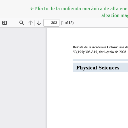
Volver a los detalles del artículo
←
Efecto de la molienda mecánica de alta ener
aleación mag