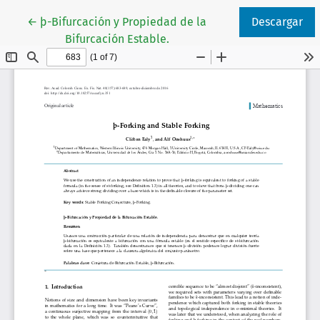
Volver a los detalles del artículo
←
þ-Bifurcación y Propiedad de la
Descargar
Bifurcación Estable.