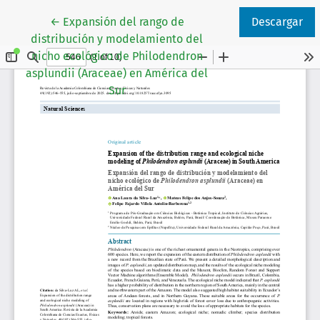
Volver a los detalles del artículo
←
Expansión del rango de
Descargar
distribución y modelamiento del
nicho ecológico de Philodendron
asplundii (Araceae) en América del
Sur