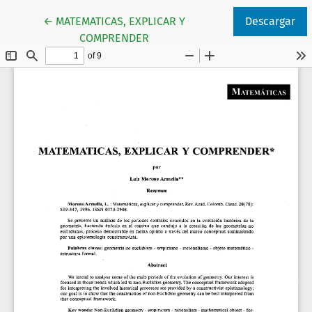
Volver a los detalles del artículo
←
MATEMATICAS, EXPLICAR Y
Descargar
COMPRENDER