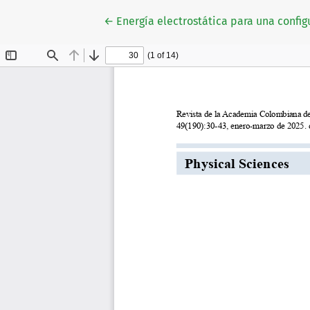
Volver a los detalles del artículo
←
Energía electrostática para una config