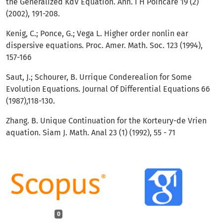
the Generalized KdV Equation. Ann. I H Poincaré 19 (2)
(2002), 191-208.
Kenig, C.; Ponce, G.; Vega L. Higher order nonlin ear
dispersive equations. Proc. Amer. Math. Soc. 123 (1994),
157-166
Saut, J.; Schourer, B. Urrique Conderealion for Some
Evolution Equations. Journal Of Differential Equations 66
(1987),118-130.
Zhang. B. Unique Continuation for the Korteury-de Vrien
aquation. Siam J. Math. Anal 23 (1) (1992), 55 - 71
0