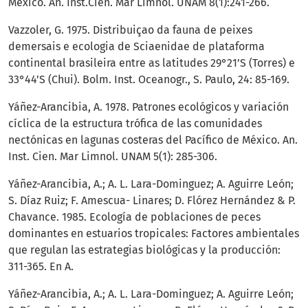
México. An. Inst.Cien. Mar Limnol. UNAM 8(1):241-266.
Vazzoler, G. 1975. Distribuiçao da fauna de peixes
demersais e ecologia de Sciaenidae de plataforma
continental brasileira entre as latitudes 29°21’S (Torres) e
33°44’S (Chui). Bolm. Inst. Oceanogr., S. Paulo, 24: 85-169.
Yáñez-Arancibia, A. 1978. Patrones ecológicos y variación
cíclica de la estructura trófica de las comunidades
nectónicas en lagunas costeras del Pacífico de México. An.
Inst. Cien. Mar Limnol. UNAM 5(1): 285-306.
Yáñez-Arancibia, A.; A. L. Lara-Dominguez; A. Aguirre León;
S. Díaz Ruiz; F. Amescua- Linares; D. Flórez Hernández & P.
Chavance. 1985. Ecología de poblaciones de peces
dominantes en estuarios tropicales: Factores ambientales
que regulan las estrategias biológicas y la producción:
311-365. En A.
Yáñez-Arancibia, A.; A. L. Lara-Dominguez; A. Aguirre León;