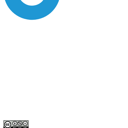
SDG14: Life below water
(90%)
SDG15: Life in Land (6%)
SDG6: Clean water and
sanitation (1%)