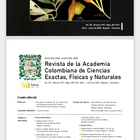
Vol. 50 • Número 195 • Págs. 269-574 •
Abril - Junio de 2026 • Bogotá - Colombia
ISSN 0370-3908 • eISSN 2382-4980
Revista de la Academia
Colombiana de Ciencias
Exactas, Físicas y Naturales
Vol. 50 • Número 195 • Págs. 269-574 • Abril - Junio de 2026 • Bogotá - Colombia
Comité editorial
Editora
Grupo de apoyo
Marta Renza, correctora de estilo
Elizabeth Castañeda, Ph. D., editora jefe
Investigadora emérita del Instituto 
Johanna Morales, diagramadora
Nacional  de  Salud,  Bogotá,  Colombia                     
Bibiana Dimate, Publindex
Asistente editorial
Pablo Alexander Tenjo, asistente técnico
Carolina Acosta 
Editores
Ciencias Biomédicas 
Guillermo Páramo, M.Sc.
Universidad Nacional de Colombia,
asociados
Alberto Gómez, Ph. D.
Bogotá, Colombia  
Pontificia Universidad Javeriana,
Ciencias Físicas
Bogotá, Colombia
Ángela Stella Camacho-Beltrán,  Dr. rer. nat.
Gustavo Adolfo Vallejo, Ph. D.
Universidad de los Andes, Bogotá, Colombia
Universidad del Tolima, Ibagué, Colombia
Diógenes Campos-Romero, Dr. rer. nat.
John Mario González, Ph. D.
Universidad Nacional de Colombia, Bogotá, Colombia
Universidad de los Andes, Bogotá, Colombia
Román Eduardo Castañeda, Dr. rer. nat.