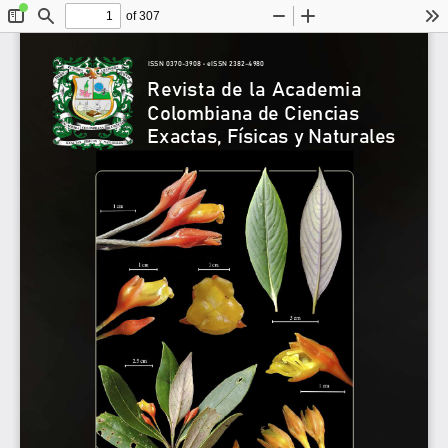
of 307
Toggle
Find
Zoom
Zoom
To
Sidebar
Out
In
ISSN 0370-3908 • eISSN 2382-4980
Revista de la Academia
Colombiana de Ciencias
Exactas, Físicas y Naturales 