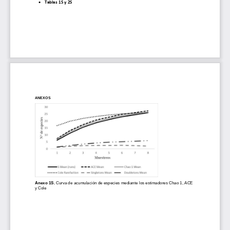

Tablas 1S y 2S
ANEXOS
Anexo 1S. 
Curva de acumulación de especies mediante los 
estimadores Chao 1, ACE 
y Cole