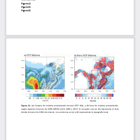
Figura 1S
Figura 2
S
Figura 3
S
Figura  1S. 
(a)
Campos  de  máxima  precipitación  horaria  (PCP  Má
),  y  (b)  hora  de  máxima  precipitación, 
según  registros  horarios  de  GPM
-
IMERG  entre  2000  y  2023.  El  recuadro  rojo  en  (b)  representa  el  área 
donde iniciaron los SCMs de interés. Los contornos en (a) y (b) representan la topografía local.